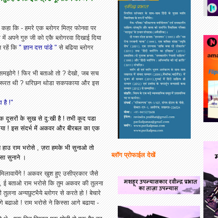
 कहा कि - हमरे एक ब्लोगर मित्र फोनवा पर
ें अपने गुरु जी को एकै ब्लोगरवा दिखाई दिया
रहें कि
" ज्ञान दत्त पांडे "
से बढिया ब्लोगर
ही समझोगे ! फिर भी बताओ तो ? देखो, जब सच
का जरूरत थी ? धरिछन थोडा सकपकाया और इस
 है !"
कि दूसरों के सुख से दु:खी है ! तभी कूद पडा
भैया ! इस संदर्भ में अकवर और बीरबल का एक
हाउ राम भरोसे , ज़रा हमके भी सुनाओ तो
ब्लॉग प्रोफाईल देखें
सा सुनाने ।
लावायेंगे ! अकवर खुश हुए उसीप्रकार जैसे
का, ई बताओ राम भरोसे कि तुम अकवर की तुलना
की तुलना
अन्यछुटभैये
ब्लोगर से करते हो ! बेचारे
े बढाओ ! राम भरोसे ने किस्सा आगे बढाया -