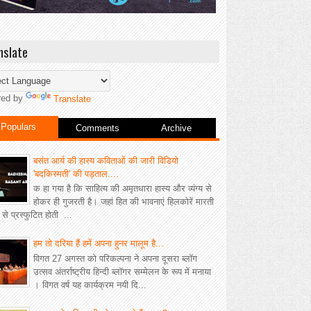
nslate
red by
Translate
Populars
Comments
Archive
बसंत आर्य की हास्य कविताओं की जारी विडियो
'बदकिस्मती' की पड़ताल....
क हा गया है कि साहित्य की अमृतधारा हास्य और व्यंग्य से
होकर ही गुजरती है। जहां हित की भावनाएं हिलकोरें मारती
ीं से प्रस्फुटित होती ...
हम तो दरिया हैं हमें अपना हुनर मालूम है...
विगत 27 अगस्त को परिकल्पना ने अपना दूसरा ब्लॉग
उत्सव अंतर्राष्ट्रीय हिन्दी ब्लॉगर सम्मेलन के रूप में मनाया
। विगत वर्ष यह कार्यक्रम नयी दि...