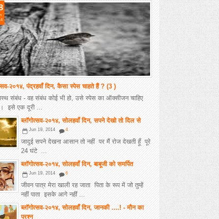
8
n
14
त्सव-२०१४, पंद्रहवाँ दिन, कैसा स्पेस चाहते हैं ? (3 )
वस्थ संबंध - वह संबंध कोई भी हो, उसे स्पेस का ऑक्सीजन चाहिए
ै। इसे एक दूरी ...
ब्लॉगोत्सव-२०१४, सोलहवाँ दिन, सपने देखो तो दिल से
Jun 19, 2014
4
जादुई सपने देखना आसान तो नहीं पर मैं रोज देखती हूँ पूरे
24 घंटे ...
ब्लॉगोत्सव-२०१४, सोलहवाँ दिन, बाबूजी को समर्पित
Jun 19, 2014
6
जीवन पात्र मेरा खाली रह जाता पिता के रूप में जो तुम्हें
नहीं पाता इसके आगे नहीं ...
ब्लॉगोत्सव-२०१४, सोलहवाँ दिन, जानकी ....! - मौन का
प्रश्न