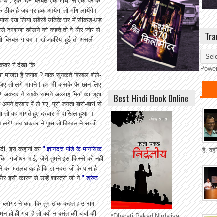
े थे . एक दिन बिरबल एक मोची से एक पैर का
कि ठीक है जब ग्राहक आयेगा तो माँग लायेंगे।
पास रख लिया सबैरबैं उठिके घर में सीकड़-धड़
वाले दरवाजा खोलने को कहते तो वे और जोर से
Tra
ो बिरबल गायब । खोजहरिया हुई तो असली
कवर ने देखा कि
Powe
क्या माजरा है जनाब ? नाक सुनकते बिरबल बोले-
ीजिए तो लगे भागने ! हम भी कसके पैर छान लिए
ा ! अकवर ने सबके सामने अल्लाह मियाँ का जूता
Best Hindi Book Online
पने दरबार में ले गए, पूरी जनता बारी-बारी से
तो वह भागते हुए दरवार में दाखिल हुआ ।
ने लगे! जब अकवर ने पूछा तो बिरबल ने सच्ची
ना दी, इस कहानी का
" ज्ञानदत्त पांडे के मानसिक
है, वह
कि- गजोधर भाई, जैसे तुमने इस किस्से को नही
 का मतलब यह है कि ज्ञानदत्त जी के पास है
र इसी कारण से उन्हें शास्त्री जी ने
" श्रेष्ठ
एक ब्लोगर ने कहा कि तुम ठीक कहत हाउ राम
 हो ही गया है तो क्यों न बसंत की चर्चा की
*Dharati Pakad Nirdaliya