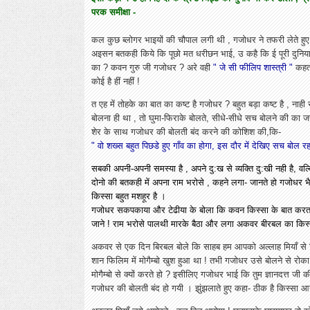
परक समीक्षा -
कल
कुछ ब्लोगर भाइयों की चौपाल लगी थी , गजोधर ने तफरी लेते हुए
अइसन बतकही किये कि पूछो मत धरीछन भाई, उ कहै कि ई पूरी दुनिया म
का ? कवन गुरु जी गजोधर ? अरे वही
" जे सी फीलिप शास्त्री "
कहत 
कोई है हीं नहीं !
त एह में तोहके का बात का कष्ट है गजोधर ? बहुत बड़ा कष्ट है , ना
बोलना ही था , तो घुमा-फिराके बोलते, सीधे-सीधे सच बोलने की 
शेर के साथ गजोधर की बोलती बंद करने की कोशिश की,कि-
" वो शख्स बहुत पिछडे हुए गाँव का होगा, इस दौर में देखिए सच बोल रहा
सबकी अपनी-अपनी समस्या है , अपने दु:ख से व्यक्ति दु:खी नही है, वल्
दोनो की बतकही में अपना राम भरोसे , कहने लगा- जानते हो गजोधर 
किस्सा बहुत मशहूर है ।
गजोधर सकपकाया और टेढीया के बोला कि कवन किस्सा के बात करत 
जाने ! राम भरोसे पालथी मारके बैठा और लगा अकवर बीरबल का किस्
अकवर से एक दिन बिरबल बोले कि साहब हम आपको अल्लाह मियाँ से मि
शान फिलिम में मोगैम्बो खुश हुआ था ! तभी गजोधर उसे बोलने से रो
मोगैम्बो से क्यों करते हो ? इसीलिए गजोधर भाई कि तुम ज्ञानदत्त जी 
गजोधर की बोलती बंद हो गयी । झुंझलाते हुए कहा- ठीक है किस्सा आग