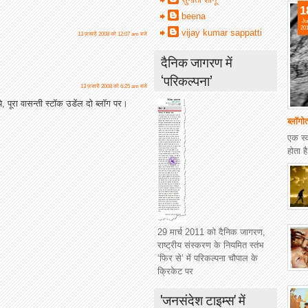
1
beena
Ju
20
vijay kumar sappatti
13 फ़रवरी 2008 को 12:07 am बजे
दैनिक जागरण में
‘परिकल्पना’
13 फ़रवरी 2008 को 6:25 am बजे
, पूरा वासन्ती स्टॉक उडेंल दो ब्लॉग पर।
ब्लॉगो
एक स्
होता ह
29 मार्च 2011 को दैनिक जागरण,
राष्ट्रीय संस्करण के नियमित स्तंभ
‘फिर से’ में परिकल्पना चौपाल के
क्रिकेट पर
'जनसंदेश टाइम्स' में