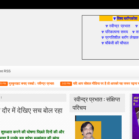
विश्व ब्लॉगकोश
🔽
रवीन्द्र प्रभात
🔽

परिकल्पना समय
सा
🔽
🔽
प्रगतिशील ब्लॉग लेखक
🔽
चौबेजी की चौपाल
🔽
nt RSS
ुस्कुराहट बनाए रक्खो : रवीन्द्र प्रभात
यदि आप सोशल मीडिया पर है तो आपको यह जरूर पढ़ना चाहिए
2:02 PM
रवीन्द्र प्रभात : संक्षिप्त
 !
परिचय
स दौर में देखिए सच बोल रहा
 की शुरुआत करने की घोषणा पिछले दिनों की और
्तुत है उनके इस श्रेष्ठ मूल्यांकन की व्यंग्य