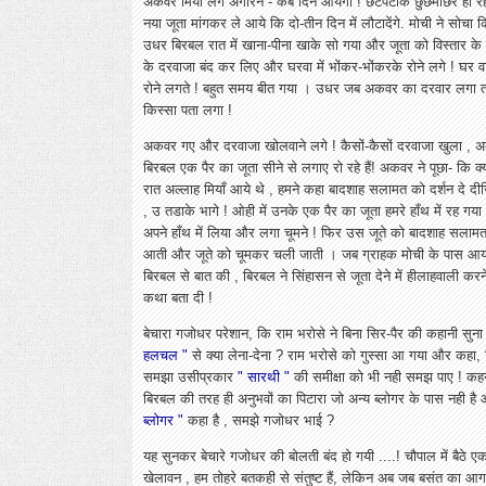
अकवर मियाँ लगे अगोरने - कब दिन आयेगा ! छटपटाके छुछमाछर हो रह
नया जूता मांगकर ले आये कि दो-तीन दिन में लौटादेंगे. मोची ने सोचा 
उधर बिरबल रात में खाना-पीना खाके सो गया और जूता को विस्तार के 
के दरवाजा बंद कर लिए और घरवा में भोंकर-भोंकरके रोने लगे ! घर 
रोने लगते ! बहुत समय बीत गया । उधर जब अकवर का दरवार लगा त
किस्सा पता लगा !
अकवर गए और दरवाजा खोलवाने लगे ! कैसों-कैसों दरवाजा खुला , अ
बिरबल एक पैर का जूता सीने से लगाए रो रहे हैं! अकवर ने पूछा- कि 
रात अल्लाह मियाँ आये थे , हमने कहा बादशाह सलामत को दर्शन दे द
, उ तडाके भागे ! ओही में उनके एक पैर का जूता हमरे हाँथ में रह गय
अपने हाँथ में लिया और लगा चूमने ! फिर उस जूते को बादशाह सलामत अ
आती और जूते को चूमकर चली जाती । जब ग्राहक मोची के पास आया 
बिरबल से बात की , बिरबल ने सिंहासन से जूता देने में हीलाहवाली कर
कथा बता दी !
बेचारा गजोधर परेशान, कि राम भरोसे ने बिना सिर-पैर की कहानी सु
हलचल "
से क्या लेना-देना ? राम भरोसे को गुस्सा आ गया और कहा, 
समझा उसीप्रकार
" सारथी "
की समीक्षा को भी नही समझ पाए ! कहने
बिरबल की तरह ही अनुभवों का पिटारा जो अन्य ब्लोगर के पास नही है औ
ब्लोगर "
कहा है , समझे गजोधर भाई ?
यह सुनकर बेचारे गजोधर की बोलती बंद हो गयी ....! चौपाल में बैठे 
खेलावन , हम तोहरे बतकही से संतुष्ट हैं, लेकिन अब जब बसंत का आगमन