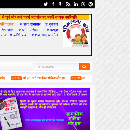
से जुड़ें और दर्ज कराएं अंतर्जाल पर अपनी सार्थक उपस्थिति
परिकल्पना
शब्द सभागार
नुक्कड़

🔽
🔽
हित्यांजलि
ब्लॉग परिक्रमा
वटवृक्ष
🔽
🔽
 संघ
ब्लॉगोत्सव
शब्द शब्द अनमोल
🔽
🔽
वर्ष-2019 में सामाजिक मीडिया और हम
लंदन में 1 जून को मिलने की उद्घोषणा के साथ मालदीव म
4:55 PM
6:52 PM