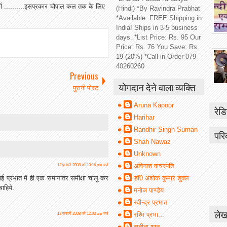
चा ..........इसप्रकार चौपाल कल तक के लिए
(Hindi) *By Ravindra Prabhat
*Available. FREE Shipping in
India! Ships in 3-5 business
days. *List Price: Rs. 95 Our
Price: Rs. 76 You Save: Rs.
19 (20%) *Call in Order-079-
40260260
Previous
योगदान देने वाला व्यक्ति
पुरानी पोस्ट
Aruna Kapoor
रेडि
Harihar
Randhir Singh Suman
परि
Shah Nawaz
Unknown
अविनाश वाचस्पति
12 फ़रवरी 2008 को 10:14 pm बजे
ई प्रभात में ही एक समानांतर समीक्षा चालू कर
डॉ0 अशोक कुमार शुक्ल
ाहिये.
मनोज पाण्डेय
रवीन्द्र प्रभात
लेख
रश्मि प्रभा...
13 फ़रवरी 2008 को 12:03 am बजे
सुनीता शानू