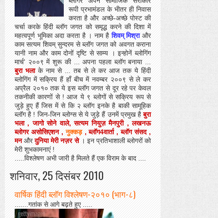
ब्लोगर
अपने सामाजिक सरोकार
रूपी प्रभामंडल के भीतर ही निवास
करता है और अच्छे-अच्छे पोस्ट की
चर्चा करके हिंदी ब्लॉग जगत को समृद्ध करने की दिशा में
महत्वपूर्ण भूमिका अदा करता है । नाम है
शिवम् मिश्रा
और
काम सत्यम शिवम् सुन्दरम से ब्लॉग जगत को अवगत कराना
यानी नाम और काम दोनों दृष्टि से साम्य । इन्होनें ब्लोगिंग
मार्च' २००९ में शुरू की ... अपना पहला ब्लॉग बनाया ...
बुरा भला
के नाम से ... तब से ले कर आज तक ये हिंदी
ब्लोगिंग में सक्रिय हैं हाँ बीच में नवम्बर २००९ से ले कर
अप्रैल २०१० तक ये इस ब्लॉग जगत से दूर रहे पर केवल
तकनीकी कारणों से ! आज ये ९ ब्लोगों से सक्रिय रूप से
जुड़े हुए हैं जिस में से कि २ ब्लॉग इनके है बाकी सामूहिक
ब्लॉग है ! जिन-जिन ब्लोग्स से ये जुड़े हैं उनमें प्रमुख है
बुरा
भला
,
जागो सोने वाले
,
सत्यम नियुज़ मैनपुरी
,
लखनऊ
ब्लोगर असोसिएशन
,
नुक्कड़
,
ब्लॉग4वार्ता
,
ब्लॉग संसद
,
मन
और
दुनिया मेरी नज़र से
। इन प्रतिभाशाली ब्लोगरों को
मेरी शुभकामनाएं !
.....विश्लेषण अभी जारी है मिलते हैं एक विराम के बाद ....
शनिवार, 25 दिसंबर 2010
वार्षिक हिंदी ब्लॉग विश्लेषण-२०१० (भाग-८)
.......गतांक से आगे बढ़ते हुए .....