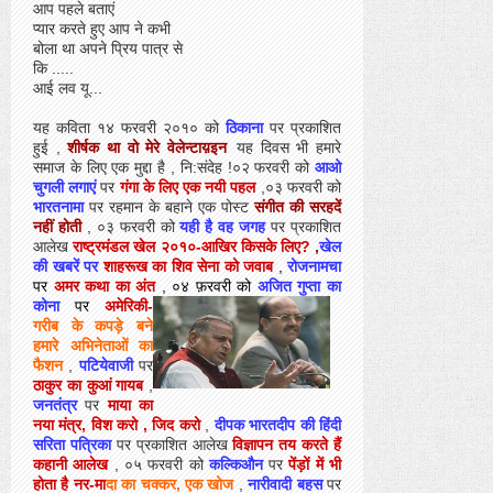
आप पहले बताएं
प्यार करते हुए आप ने कभी
बोला था अपने प्रिय पात्र से
कि .....
आई लव यू...
यह कविता १४ फरवरी २०१० को
ठिकाना
पर प्रकाशित
हुई ,
शीर्षक था वो मेरे वेलेन्टाय़इन
यह दिवस भी हमारे
समाज के लिए एक मुद्दा है , नि:संदेह !०२ फरवरी को
आओ
चुगली लगाएं
पर
गंगा के लिए एक नयी पहल
,०३ फरवरी को
भारतनामा
पर रहमान के बहाने एक पोस्ट
संगीत की सरहदें
नहीं होती
, ०३ फरवरी को
यही है वह जगह
पर प्रकाशित
आलेख
राष्ट्रमंडल खेल २०१०-आखिर किसके लिए?
,
खेल
की खबरें पर
शाहरूख का शिव सेना को जवाब
,
रोजनामचा
पर
अमर कथा का अंत
, ०४ फ़रवरी को
अजित गुप्ता का
कोना
पर
अमेरिकी-
गरीब के कपड़े बने
हमारे अभिनेताओं का
फैशन
,
पटियेवाजी
पर
ठाकुर का कुआं गायब
,
जनतंत्र
पर
माया का
नया मंत्र, विश करो , जिद करो
,
दीपक भारतदीप की हिंदी
सरिता पत्रिका
पर प्रकाशित आलेख
विज्ञापन
तय करते हैं
कहानी आलेख
, ०५ फरवरी को
कल्किऔन
पर
पेंड़ों में भी
होता है नर-मा
दा का चक्कर, एक खोज
,
नारीवादी बहस
पर