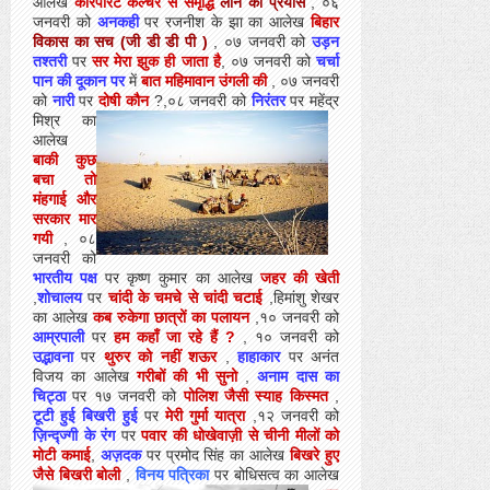
आलेख
कारपोरेट कल्चर से समृद्धि
लाने का प्रयास
, ०६
जनवरी को
अनकही
पर रजनीश के झा का आलेख
बिहार
विकास का सच (जी डी डी
पी )
, ०७ जनवरी को
उड़न
तश्तरी
पर
सर मेरा झुक ही जाता है
, ०७ जनवरी को
चर्चा
पान की दूकान पर
में
बात महिमावान उंगली की
, ०७ जनवरी
को
नारी
पर
दोषी कौन
?,०८ जन
वरी को
निरंतर
पर महेंद्र
मिश्र का
आलेख
बाकी कुछ
बचा तो
मंहगाई और
सरकार मार
गयी
, ०८
जनवरी को
भारतीय पक्ष
पर कृष्ण कुमार का आलेख
जहर की खेती
,
शोचालय
पर
चांदी के चमचे से चांदी चटाई
,हिमांशु शेखर
का आलेख
कब रुकेगा छात्रों का पलायन
,१० जनवरी को
आम्रपाली
पर
हम कहाँ जा रहे हैं ?
, १० जनवरी को
उद्भावना
पर
थुरुर को नहीं शऊर
,
हाहाकार
पर अनंत
विजय का आलेख
गरीबों की भी सुनो
,
अनाम दास का
चिट्ठा
पर १७ जनवरी को
पोलिश जैसी स्याह किस्मत
,
टूटी हुई बिखरी हुई
पर
मेरी गुर्मा यात्रा
,१२ जनवरी को
ज़िन्द्ज्गी के रंग
पर
पवार की धोखेवाज़ी से चीनी मीलों को
मोटी कमाई
,
अज़दक
पर प्रमोद सिंह का आलेख
बिखरे हुए
जैसे बिखरी बोली
,
विनय पत्रिका
पर बोधिसत्व का आलेख