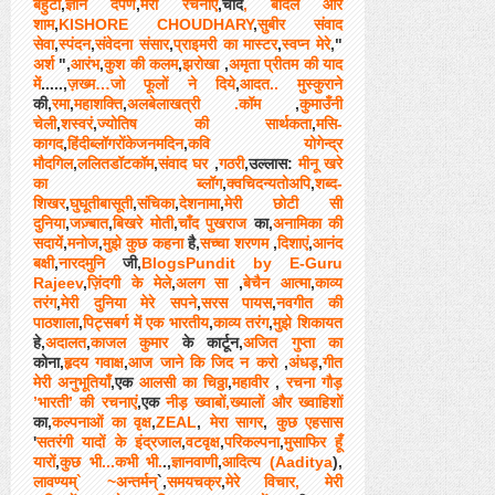
बहुटी
,
ज्ञान दर्पण
,
मेरी रचनाएँ
,चाँद
, बादल और
शाम
,
KISHORE CHOUDHARY
,
सुबीर संवाद
सेवा
,
स्पंदन
,
संवेदना संसार
,
प्राइमरी का मास्टर
,
स्वप्न मेरे
,"
अर्श
",
आरंभ
,
कुश की कलम
,
झरोखा
,
अमृता प्रीतम की याद
में
.....,
ज़ख्म…जो फूलों ने दिये
,
आदत.. मुस्कुराने
की,
रमा
,
महाशक्ति
,
अलबेलाखत्री .कॉम
,
कुमाउँनी
चेली
,
शस्वरं
,
ज्योतिष की सार्थकता
,
मसि-
कागद
,
हिंदीब्लॉगरोंकेजनमदिन
,
कवि योगेन्द्र
मौदगिल
,
ललितडॉटकॉम
,
संवाद घर
,
गठरी
,उल्लास:
मीनू खरे
का ब्लॉग
,
क्वचिदन्यतोअपि
,
शब्द-
शिखर
,
घुघूतीबासूती
,
संचिका
,
देशनामा
,
मेरी छोटी सी
दुनिया
,
जज़्बात
,
बिखरे मोती
,
चाँद पुखराज
का,
अनामिका की
सदायें
,
मनोज
,
मुझे कुछ कहना
है,
सच्चा शरणम
,
दिशाएं
,
आनंद
बक्षी
,
नारदमुनि
जी,
BlogsPundit by E-Guru
Rajeev
,
ज़िंदगी के मेले
,
अलग सा
,
बेचैन आत्मा
,
काव्य
तरंग
,
मेरी दुनिया मेरे सपने
,
सरस पायस
,
नवगीत की
पाठशाला
,
पिट्सबर्ग में एक भारतीय
,
काव्य तरंग
,
मुझे शिकायत
हे,
अदालत
,
काजल कुमार
के कार्टून,
अजित गुप्‍ता का
कोना,
हृदय गवाक्ष
,
आज जाने कि जिद न करो
,
अंधड़
,
गीत
मेरी अनुभूतियाँ
,एक
आलसी का चिठ्ठा
,
महावीर
,
रचना गौड़
’भारती’ की रचनाएं
,एक
नीड़ ख्वाबों,ख्यालों और ख्वाहिशों
का,
कल्पनाओं का वृक्ष
,
ZEAL
,
मेरा सागर
,
कुछ एहसास
'
सतरंगी यादों के इंद्रजाल
,
वटवृक्ष
,
परिकल्पना
,
मुसाफिर हूँ
यारों
,
कुछ भी...कभी भी.
.,
ज्ञानवाणी
,
आदित्य (Aaditya
),
लावण्यम्` ~अन्तर्मन्
`,
समयचक्र
,
मेरे विचार, मेरी