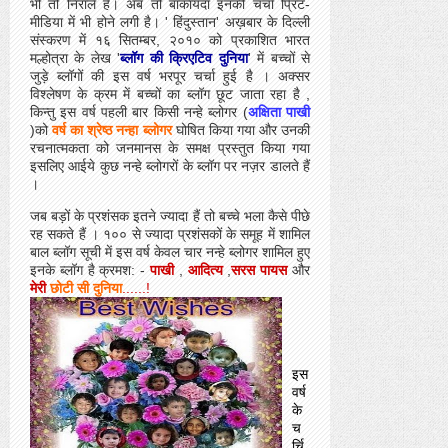
भी तो निराले हैं। अब तो बाकायदा इनकी चर्चा प्रिंट-
मीडिया में भी होने लगी है। ' हिंदुस्तान' अख़बार के दिल्ली
संस्करण में १६ सितम्बर, २०१० को प्रकाशित भारत
मल्होत्रा के लेख '
ब्लॉग की क्रिएटिव दुनिया
' में बच्चों से
जुड़े ब्लॉगों की इस वर्ष भरपूर चर्चा हुई है । अक्सर
विश्लेषण के क्रम में बच्चों का ब्लॉग छूट जाता रहा है ,
किन्तु इस वर्ष पहली बार किसी नन्हे ब्लोगर (
अक्षिता पाखी
)को
वर्ष का श्रेष्ठ नन्हा ब्लोगर
घोषित किया गया और उनकी
रचनात्मकता को जनमानस के समक्ष प्रस्तुत किया गया
इसलिए आईये कुछ नन्हे ब्लोगरों के ब्लॉग पर नज़र डालते हैं
।
जब बड़ों के प्रशंसक इतने ज्यादा हैं तो बच्चे भला कैसे पीछे
रह सकते हैं । १०० से ज्यादा प्रशंसकों के समूह में शामिल
बाल ब्लॉग सूची में इस वर्ष केवल चार नन्हे ब्लोगर शामिल हुए
इनके ब्लॉग है क्रमश: -
पाखी
,
आदित्य
,
सरस पायस
और
मेरी
छोटी सी
दुनिया
......!
इस
वर्ष
के
च
र्चि