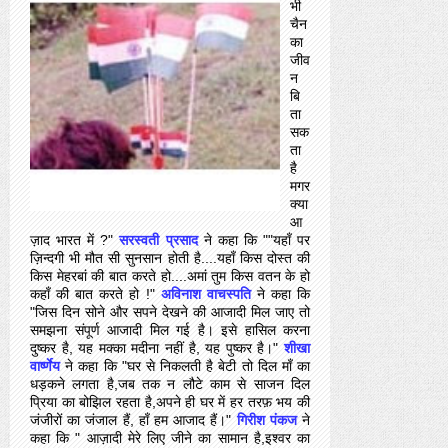
भी
चैन
का
जीव
न
बि
ता
सक
ता
है
मगर
क्या
आ
ज़ाद भारत में ?"
सरस्वती प्रसाद
ने कहा कि ""यहाँ पर
ज़िन्दगी भी मौत सी सुनसान होती है....यहाँ किस दोस्त की
किस मेहरबां की बात करते हो....अमां तुम किस वतन के हो
कहाँ की बात करते हो !"
अविनाश वाचस्पति
ने कहा कि
"जिस दिन सोने और सपने देखने की आजादी मिल जाए तो
समझना संपूर्ण आजादी मिल गई है। इसे हासिल करना
दुष्‍कर है, यह मक्‍का मदीना नहीं है, यह पुष्‍कर है।"
शीखा
वार्ष्णेय
ने कहा कि "घर से निकलती है बेटी तो दिल माँ का
धड़कने लगता है,जब तक न लौटे काम से साजन दिल
प्रिया का बोझिल रहता है,अपने ही घर में हर तरफ़ भय की
जंजीरों का जंजाल हैं, हाँ हम आजाद हैं।"
गिरीश पंकज
ने
कहा कि " आज़ादी मेरे लिए जीने का सामान है,इश्वर का