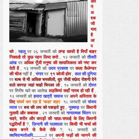
अप
ने
अ
श्क
जी
याद
है
आ
प
को
,
पहलू
पर २६ जनवरी को
ठण्ड काफी है मियाँ बाहर
निकालो तो कुछ पहन लिया करो
, १२ जनवरी को
तीसरी
आंख
पर
अधिक पूँजी मनुष्य की सामाजिकता को नष्ट कर
देती है
, १३ जनवरी को
उदय प्रकाश
पर
कला कैलेण्डर
की चीज
नहीं है ,
भंगार
पर
९१ कोजी होम
,
कल की दुनिया
पर
बल्ब से भी अधिक चमकीली, धुप जैसी सफ़ेद रोशनी देने
वाले कागज़ जहां चाहो चिपका लो
, १० जनवरी को
दोस्त
पर शिरीष खरे का आलेख
लड़कियां कहाँ गायब हो रही हैं
,
१२ जनवरी को
हमारा खत्री समाज
पर
अपने अस्तित्‍व के
लिए
संघर्ष कर रहा है 'कडा' शहर
१८ जनवरी को
संजय
व्यास
पर
बस की लय को पकड़ते हुए
,
नुक्कड़
पर
कितनी
गुलामी और कबतक
, २१ जनवरी को
गत्यात्मक चिंतन
पर
चहरे, शरीर और कपड़ों की साफ़-सफाई के लिए कितनी
पद्धतियाँ है
?,
ज़िन्दगी की पाठशाला
पर
किसी भी चर्चा को
बहस बनने से कैसे रोकें
?, १८ जनवरी को
क्वचिदन्यतोअपि..........!
पर
अपनी जड़ों को जानने की