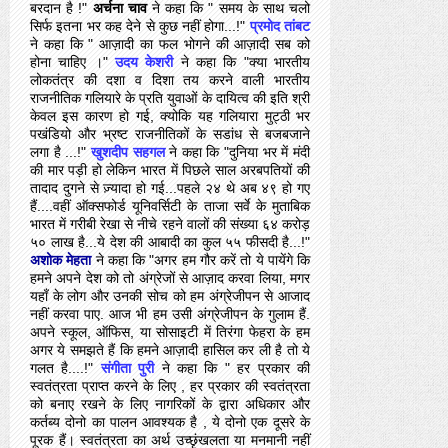
बरदान है !"
अर्चना चाव
ने कहा कि " समय के साथ चलो
सिर्फ इतना भर कह देने से कुछ नहीं होगा...!"
प्रमोद तांबट
ने कहा कि " आज़ादी का फल भोगने की आज़ादी सब को
होना चाहिए ।"
उदय केशरी
ने कहा कि "क्या भारतीय
लोकतंत्र की दशा व दिशा तय करने वाली भारतीय
राजनीतिक गलियारे के प्रति युवाओं के दायित्व की इति श्री
केवल इस कारण हो गई, क्योकि यह गलियारा मुट्ठी भर
पखंडियो और भ्रष्ट राजनीतिकों के सडांध से बजबजाने
लगा है ...!"
खुशदीप सहगल
ने कहा कि "दुनिया भर में मंदी
की मार पड़ी हो लेकिन भारत में पिछले साल अरबपतियों की
तादाद दुगने से ज़्यादा हो गई...पहले २४ थे अब ४९ हो गए
हैं....वहीं ऑक्सफोर्ड यूनिवर्सिटी के ताजा सर्वे के मुताबिक
भारत में गरीबी रेखा से नीचे रहने वालों की संख्या ६४ करोड़
५० लाख है...ये देश की आबादी का कुल ५५ फीसदी है...!"
अशोक मेहता
ने कहा कि "अगर हम गौर करें तो ये पायेंगे कि
हमने अपने देश को तो अंग्रेजों से आज़ाद करवा लिया, मगर
यहाँ के लोग और उनकी सोच को हम अंग्रेजीपन से आजाद
नहीं करवा पाए. आज भी हम उसी अंग्रेजीपन के गुलाम हैं.
अपने स्कूल, ऑफिस, या सोसाइटी में तिरंगा फेहरा के हम
अगर ये समझते हैं कि हमने आज़ादी हासिल कर ली है तो ये
गलत है....!"
संगीता पुरी
ने कहा कि " हर प्रकार की
स्‍वतंत्रता प्राप्‍त करने के लिए , हर प्रकार की स्‍वतंत्रता
को बनाए रखने के लिए नागरिकों के द्वारा अधिकार और
कर्तब्‍य दोनो का पालन आवश्‍यक है , ये दोनो एक दूसरे के
पूरक हैं। स्‍वतंत्रता का अर्थ उच्‍छृंखलता या मनमानी नहीं