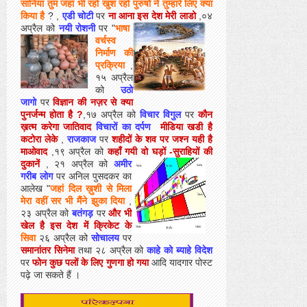
सानिया तुम जहां भी रहो खुश रहो पुरुषों ने तुम्हारे
लिए क्या
किया है
? ,
एडी चोटी
पर
ना आना इस देश मेरी लाडो
,०४
अप्रैल को
नयी रोशनी
पर "
भाषा
वर्चस्व
निर्माण की
प्रक्रिया
,
१५ अप्रैल
को
उठो
जागो
पर
विज्ञान की नज़र से क्या
पुनर्जन्म होता है ?
,१७ अप्रैल को
विचार
विगुल
पर
कौन
ख़त्म करेगा जातिवाद
विचारों का दर्पण
मीडिया खडी है
कटोरा लेके
,
राजकाज
पर
शहीदों के शव पर जश्न यही है
माओवाद
,१९ अप्रैल को
कहाँ
गयी वो घड़ों -सुराहियों की
दुकानें
, २१ अप्रैल को
अमीर
गरीब लोग
पर अनिल पुसदकर का
आलेख
"
जहां दिल ख़ुशी से मिला
मेरा वहीं सर भी मैंने झुका दिया
,
२३ अप्रैल को
बतंगड़
पर
और भी
खेल है इस देश में क्रिकेट के
सिवा
२६ अप्रैल को
सोचालय
पर
समानांतर सिनेमा
तथा २८ अप्रैल को
काहे को ब्याहे विदेश
पर
फोन कुछ पलों के लिए गुणगा हो गया
आदि यादगार पोस्ट
पढ़े जा सकते हैं ।