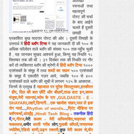
आलेखों/
रचनाओं तथा
महत्वपूर्ण
पोस्ट की चर्चा
के बाद आईये
चलते हैं दूसरी
छमाही में
प्रकाशित कुछ यादगार पोस्ट की ओर । दूसरी तिमाही के
उत्तरार्ध में
हिंदी ब्लॉग टिप्स
ने यह जानकारी दी की १०० से
अधिक फॉलोवर वाले ब्लॉग की संख्या १०० तक पहुँच चुकी
है , यह जानकर सुखद आश्चर्य हुआ, किन्तु यह स्थिति १८
सितम्बर तक की थी । ३१ दिसंबर तक की स्थिति पर गौर
करें तो व्यक्तिगत ब्लॉग की श्रेणी में
हिंदी ब्लॉग टिप्स
१०००
प्रशंसकों के संमूह में तथा
शब्दों का सफ़र
५०० प्रशंसकों
के समूह में एकलौते नज़र आये, जबकि १०० से ४००
प्रशंसकों वाले ब्लॉग की सूची में लगभग १२५ के आसपास ,
जिनमें से प्रमुख है
महाजाल पर सुरेश चिपलूनकर
,
हरकीरत
' हीर
,
दिल की बात
छींटें और बौछारें
,
ताऊ डाट इन
,
काव्य
मंजूषा
,
मेरी भावनाएं
,
व्योम के पार
,
GULDASTE - E -
SHAYARI
,
लहरें
,
ज़िन्दगी…एक खामोश सफ़र
,
पाल ले इक
रोग नादां
...,
Rhythm of words
...,
प्रिंट मीडिया पर
ब्लॉगचर्चा
,
अंतर्द्वंद्व
,
Hindi Tech Blog
- तकनीक हिंदी
में,
ण
,
नीरज
,मेरी
कलम - मेरी अभिव्यक्ति
,
चक्रधर की
चकल्लस
,अमीर
धरती गरीब
लोग,
गुलाबी कोंपलें
,
गत्‍यात्‍मक
ज्‍योतिष
,
रेडियो वाणी
,
उड़न तश्तरी
,कुछ
मेरी कलम से
,
वीर