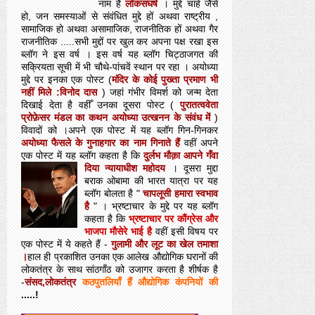
नाम है
लोकसंघर्ष
। मुद्दे चाहे जैसे
हो, जन समस्याओं से संवंधित मुद्दे हों अथवा राष्ट्रीय ,
सामाजिक हो अथवा असामाजिक, राजनीतिक हों अथवा गैर
राजनीतिक .....सभी मुद्दों पर खुल कर अपना पक्ष रखा इस
ब्लॉग ने इस वर्ष । इस वर्ष यह ब्लॉग चिट्ठाजगत की
सक्रियता सूची में भी चौथे-पांचवें स्थान पर रहा । अयोध्या
मुद्दे पर इनका एक पोस्ट (
मंदिर के कोई पुख्ता प्रमाण भी
नहीं मिले :विनोद दास
) जहां गंभीर विमर्श को जन्म देता
दिखाई देता है वहीँ उनका दूसरा पोस्ट (
पुरातत्ववेता
प्रोफ़ेसर मंडल का कथन अयोध्या उत्खनन के संवंध में
)
विवादों को ।अपने एक पोस्ट में यह ब्लॉग गिन-गिनकर
अयोध्या फैसले के गुनाहगार का नाम गिनाते हैं
वहीं अपने
एक पोस्ट में यह ब्लॉग कहता है कि
दुर्लभ मौक़ा आपने गँवा
दिया न्यायाधीश महोदय
।
दूसरा मुद्दा
बराक ओबामा की भारत यात्रा पर यह
ब्लॉग बोलता है "
चापलूसी हमारा स्वभाव
है
" । भ्रष्टाचार के मुद्दे पर यह ब्लॉग
कहता है कि
भ्रष्टाचार पर कौंग्रेस और
भाजपा मौसेरे भाई है
वहीं इसी विषय पर
एक पोस्ट में ये कहते हैं -
गुलामी और लूट का खेल तमाशा
।
हाल ही प्रकाशित उनका एक आलेख औद्योगिक घरानों की
लोकतंत्र के साथ सांठगाँठ को उजागर करता है शीर्षक है
-
संसद,लोकतंत्र
कठपुतलियाँ हैं औद्योगिक कंपनियों की
.....!