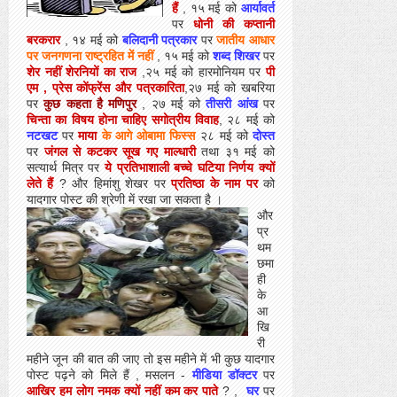
हैं
, १५ मई को
आर्यावर्त
पर
धोनी की कप्तानी
बरकरार
, १४ मई को
बलिदानी पत्रकार
पर
जातीय आधार
पर जनगणना राष्ट्रहित में नहीं
, १५ मई को
शब्द शिखर
पर
शेर नहीं शेरनियों का राज
,२५ मई को हारमोनियम पर
पी
एम , प्रेस कोंफ्रेंस और पत्रकारिता
,२७ मई को खबरिया
पर
कुछ कहता है मणिपुर
, २७ मई को
तीसरी आंख
पर
चिन्ता का विषय होना चाहिए सगोत्रीय विवाह
, २८ मई को
नटखट
पर
माया
के आगे ओबामा फिस्स
२८ मई को
दोस्त
पर
जंगल से कटकर सूख गए माल्धारी
तथा ३१ मई को
सत्यार्थ मित्र पर
ये प्रतिभाशाली बच्चे घटिया निर्णय क्यों
लेते हैं
? और हिमांशु शेखर पर
प्रतिष्ठा के नाम पर
को
यादगार पोस्ट की श्रेणी में रखा जा सकता है ।
और
प्र
थम
छमा
ही
के
आ
खि
री
महीने जून की बात की जाए तो इस महीने में भी कुछ यादगार
पोस्ट पढ़ने को मिले हैं , मसलन -
मीडिया डॉक्टर
पर
आखिर हम लोग नमक क्यों नहीं कम कर पाते
? ,
घर
पर