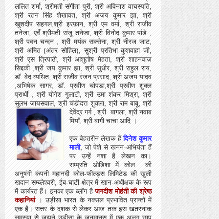
ललित शर्मा, श्रीमती संगीता पुरी, श्री अविनाश वाचस्पति,
श्री रतन सिंह शेखावत, श्री अजय कुमार झा, श्री
खुशदीप सहगल,श्री इरफ़ान, श्री एम वर्मा, श्री राजीव
तनेजा, एवँ श्रीमती संजू तनेजा, श्री विनोद कुमार पांडे ,
श्री पवन चन्दन , श्री मयंक सक्सेना, श्री नीरज जाट,
श्री अमित (अंतर सोहिल), सुश्री प्रतिभा कुशवाहा जी,
श्री एस त्रिपाठी, श्री आशुतोष मेहता, श्री शाहनवाज़
सिद्दकी ,श्री जय कुमार झा, श्री सुधीर, श्री राहुल राय,
डॉ. वेद व्यथित, श्री राजीव रंजन प्रसाद, श्री अजय यादव
,अभिषेक सागर, डॉ. प्रवीण चोपडा,श्री प्रवीण शुक्ल
प्रार्थी , श्री योगेश गुलाटी, श्री उमा शंकर मिश्रा, श्री
सुलभ जायसवाल, श्री चंडीदत्त शुक्ला, श्री राम बाबू, श्री
देवेंद्र गर्ग , श्री
बागला, श्री नवाब
मियाँ, श्री बागी चाचा आदि ।
एक वेहतरीन लेखक हैं
दिनेश कुमार
माली
, जो पेशे से खनन-अभियंता हैं
पर उन्हें नशा है लेखन का।
सम्प्रति ओडिशा में कोल
की
अनुषंगी कंपनी महानदी कोल-फील्ड्स लिमिटेड की खुली
खदान सम्ब्लेश्वरी, ईब-घाटी क्षेत्र में खान-अधीक्षक के रूप
में कार्यरत हैं। इनका एक ब्लॉग है
जगदीश मोहंती की श्रेष्ठ
कहानियां
। उड़ीसा भारत के नक्सल प्रभावित प्रान्तों में
एक है। सत्तर के दशक से लेकर आज तक इस खतरनाक
समस्या से जूझते उड़ीसा के जनमानस में एक अलग छाप