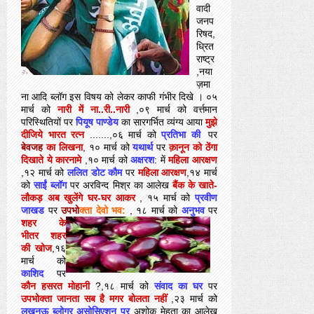
वादी
जनप
रिषद,
ध्रित
राष्ट्र
,नया
ज़मा
ना आदि ब्लॉग इस विषय को लेकर काफी गंभीर दिखे । ०५
मार्च को
नारी में ना..री..नारी
,०९ मार्च को वर्त्तमान
परिस्थितियों पर
पियूष पाण्डेय
का सारगर्भित व्यंग्य आया
मुझे
दीजिये भारत रत्न
.......,०६ मार्च को
प्रतिभा की
पर
बेवजह
का लिखना
, १० मार्च को
यथार्थ
पर
क़ानून को ठेंगा
दिखाते ये कारनामे
,१० मार्च को
अक्षरश
: में
महिला आरक्षण
,१२ मार्च को
ललित डोट कौम
पर
महिला आरक्षण
,१४ मार्च
को
साईं ब्लॉग
पर अरविन्द मिश्र का आलेख
बैंक के खाते-
लौकड़ अब खुलेंगे घर-घर आकर
, १५ मार्च को
प्रवीण
जाखड
पर
उपभो
क्ता देवो भव:
, १८ मार्च को
अनुभव
पर
शहर के
भीतर शहर
की खोज
,१६
मार्च को
काशिद
पर
कौन हसरत मोहानी
?,१८ मार्च को
संवाद का घर
पर
उपभोक्ता जानता सब है मगर बोलता नहीं
,२३ मार्च को
लखनऊ ब्लोगर असोसिएशन पर
अशोक मेहता का आलेख