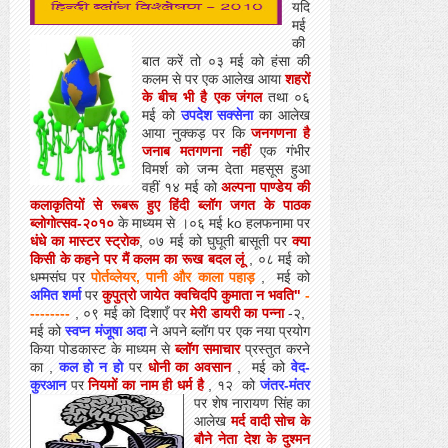
यदि
मई
की
बात करें तो ०३ मई को हंसा की
कलम से पर एक आलेख आया
शहरों
के बीच भी है एक जंगल
तथा ०६
मई को
उपदेश सक्सेना
का आलेख
आया नुक्कड़ पर कि
जनगणना है
जनाब मतगणना नहीं
एक गंभीर
विमर्श को जन्म देता महसूस हुआ
वहीं १४ मई को
अल्पना पाण्डेय की
कलाकृतियों से रूबरू हुए हिंदी ब्लॉग जगत के पाठक
ब्लोगोत्सव-२०१०
के माध्यम से ।०६ मई ko हलफनामा पर
धंधे का मास्टर स्ट्रोक
, ०७ मई को घुघूती बासूती पर
क्या
किसी के कहने पर मैं कलम का रूख बदल लूं
, ०८ मई को
धम्मसंघ पर
पोर्तव्लेयर, पानी और काला पहाड़
,
मई को
अमित शर्मा
पर
कुपुत्रो जायेत क्वचिदपि कुमाता न भवति"
-
--------
, ०९ मई को दिशाएँ पर
मेरी डायरी का पन्ना
-२,
मई को
स्वप्न मंजूषा अदा
ने अपने ब्लॉग पर एक नया प्रयोग
किया पोडकास्ट के माध्यम से
ब्लॉग समाचार
प्रस्तुत करने
का ,
कल हो न हो
पर
धोनी का अवसान
,
मई को
वेद-
कुरआन
पर
नियमों का नाम ही धर्म है
, १२
को
जंतर-मंतर
पर शेष नारायण सिंह का
आलेख
मर्द वादी सोच के
बौने नेता देश के दुश्मन