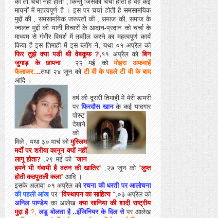
की तो चर्चा नहीं होती , किन्तु जिसकी चर्चा होती है वह कई
मायनों में महत्वपूर्ण है । इस पर चर्चा होती है समसामयिक
मुद्दों की , समसामयिक जरूरतों की , समाज की, समाज के
ज्वलंत मुद्दों की यानी विचारों के आदान-प्रदान को चर्चा के
माध्यम से गंभीर विमर्श में तब्दील करने का महत्वपूर्ण कार्य
किया है इस तिमाही में इस ब्लॉग ने, यथा ०१ अप्रैल को
फिर तुझे क्या पडी थी वेबकूफ ?,
११ अप्रैल को
बिन
जुगाड़ के छापना
,
२२ मई को
मोहरा अफवाहें
फैलाकर..
..
तथा २४ जून को
टी वी के पहले टी वी के बाद
आदि ।
वर्ष की दूसरी तिमाही में मेरी डायरी
पर
फिरदौस खान
के कई
यादगार
पोस्ट
देखने
को
मिले , यथा ३० मार्च को
मुस्लिम
मर्दों पर शरीया कानून क्यों नहीं
लागू होता?
,
२९ मई को
"
जान
हमने भी गंबायी है वतन की खातिर
"
,२७ जून को
"
लुप्त
होती कठपुतली कला
"
आदि ।
इसके अलावा ०१ अप्रैल को
रचना की धरती पर आलोचना
की पहली आंख
पर "
विस्थापन का साहित्य
",०३ अप्रैल को
अनिल पाण्डेय
का आलेख
क्या सानिया की शादी राष्ट्रीय
मुद्दा है
?
,
लडू बोलता है ..इंजिनियर के दिल से
पर आलेख