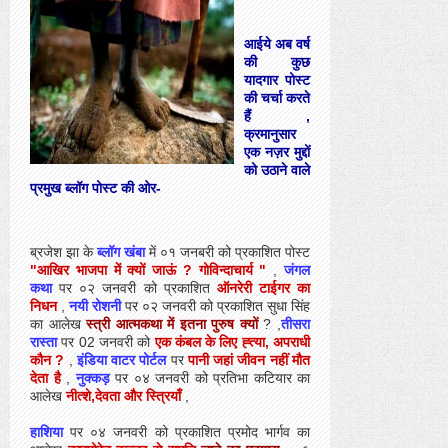
आईये अब वर्ष
की कुछ
यादगार पोस्ट
की चर्चा करते
हैं ,
क्रमानुसार
एक नज़र मुद्दों
को उठाने वाले
प्रमुख ब्लॉग पोस्ट की ओर-
ब्रजेश झा के
ब्लॉग खंबा
में ०१ जनबरी को प्रकाशित पोस्ट
"आखिर भाजपा में क्यों जाऊं ? गोविन्दाचार्य "
,
जंगल
कथा
पर ०२ जनवरी को प्रकाशित
ऑनरेरी टाईगर का
निधन
,
नयी रोशनी
पर ०२ जनवरी को प्रकाशित सुधा सिंह
का आलेख
स्त्री
आत्मकथा में इतना पुरुष क्यों
? ,
तीसरा
रास्ता
पर 02 जनवरी को
एक कंबल के लिए ह्त्या, अपराधी
कौन ?
,
इंडिया वाटर पोर्टल
पर
पानी जहां जीवन नहीं मौत
देता है
,
नुक्कड़
पर ०४ जनवरी को प्रतिभा कटियार का
आलेख
नीत्शे,देवता और स्त्रियाँ
,
हाशिया
पर ०४ जनवरी को प्रकाशित प्रमोद भार्गव का