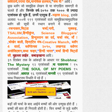
कवितायें
,
पराया देश
,
मानसिक हलचल
,"
सच में!"
आदि।
कुछ ब्लॉग जो सामूहिक लेखन से या संग्रहित सामग्री से
चलते हैं और
जिनके वर्ष-२०१० तक १००० से ज़्यादा
प्रशंसक हो चुके हैं, उनमें प्रमुख हैं -
भड़ास blog
, इसके
अलावा १००से ९९९ प्रशंसकों वाले सामूहिक/सामुदायिक
ब्लॉग की सूची में स्थान बनाने में सफल रहे
-
रचनाकार
,
चिट्ठा चर्चा
,
नारी
,
नुक्कड़
,
TSALIIM
,
हिन्दीकुंज
,
Science Bloggers'
Association
,
हिन्दुस्तान का दर्द
,
चर्चा मंच
,
माँ !
,
चोखेर बाली
,
क्रिएटिव मंच-Creative Manch
,
ब्लॉग
4 वार्ता
,
ब्लॉगोत्सव २०१०
,
लखनऊ ब्लोगर
असोसिएशन
,
कथा चक्र
,"
हिन्दी भारत
",
चर्चा हिन्दी चिट्ठों
की
,
मुहल्ला लाईव
,
कबाड़खाना
आदि।
३१ दिसंबर तक के आंकड़ों के आधार पर
Shobhna:
The Mystery
९२ प्रशंसकों ,
मा पलायनम
! ९५
प्रशंसकों ,
THE SOUL OF MY POEMS
९५
प्रशंसकों ,
आवाज़
९६ प्रशंसकों,
मानसी
९९ प्रशंसकों के
साथ निकटतम स्थिति में रहे हैं ।
बड़ों की चर्चा के बाद आईये बच्चों की ओर उन्मुख होते हैं ।
बच्चों की बात ही निराली होती है। फिर बच्चों से जुड़े ब्लॉग