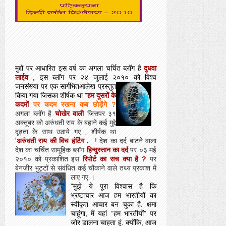
मुद्दों पर आधारित इस वर्ष का अगला चर्चित ब्लॉग है
दुधवा
लाईव
, इस ब्लॉग पर २४ जुलाई २०१० को विश्व
जनसंख्या पर एक सार्गभित
आलेख प्रस्तुत
किया गया जिसका शीर्षक था "
हम दूसरों के
कदमों
पर
कदम रखना कब छोड़ेंगे ?
अगला ब्लॉग है
चोखेर वाली
जिसपर ३१
अक्तूबर को अरुंधती राय के बहाने कई मुद्दे
दृढ़ता के साथ उठाये गए , शीर्षक था
'
अरुंधती राय की विच हंटिंग .
...! देश का दर्द बांटने वाला
देश का चर्चित सामूहिक ब्लॉग
हिन्दुस्तान का दर्द
पर ०३ मई
२०१० को प्रकाशित इस
रिपोर्ट का सच क्या है ?
पर
बेनजीर भुट्टों से संवंधित कई चौंकाने वाले तथ्य प्रकाश में
लाए गए ।
"मुझे ये पूरा विश्वास है कि
भ्रष्टाचार आज हम भारतीयों का
स्वीकृत आचार बन चुका है. क्षमा
चाहूंगा, मैं यहां “हम भारतीयों” पर
जोर डालना चाहता हूं. क्योंकि, आज