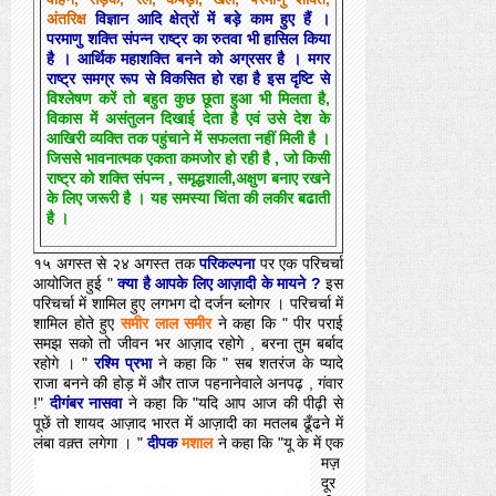
अंतरिक्ष
विज्ञान आदि क्षेत्रों में बड़े काम हुए हैं ।
परमाणु शक्ति संपन्न राष्ट्र का रुतवा भी हासिल किया
है । आर्थिक महाशक्ति बनने को अग्रसर है । मगर
राष्ट्र समग्र रूप से विकसित हो रहा है इस दृष्टि से
विश्लेषण करें तो बहुत कुछ छूता हुआ भी मिलता है,
विकास में असंतुलन दिखाई देता है एवं उसे देश के
आखिरी व्यक्ति तक पहुंचाने में सफलता नहीं मिली है ।
जिससे भावनात्मक एकता कमजोर हो रही है , जो किसी
राष्ट्र को शक्ति संपन्न , समृद्धशाली,अक्षुण बनाए रखने
के लिए जरूरी है । यह समस्या चिंता की लकीर बढाती
है ।
१५ अगस्त से २४ अगस्त तक
परिकल्पना
पर एक परिचर्चा
आयोजित हुई "
क्या है आपके लिए आज़ादी के मायने ?
इस
परिचर्चा में शामिल हुए लगभग दो दर्जन ब्लोगर । परिचर्चा में
शामिल होते हुए
समीर लाल समीर
ने कहा कि " पीर पराई
समझ सको तो जीवन भर आज़ाद रहोगे , बरना तुम बर्बाद
रहोगे । "
रश्मि प्रभा
ने
कहा कि " सब शतरंज के प्यादे
राजा बनने की होड़ में और ताज पहनानेवाले अनपढ़ , गंवार
!"
दीगंबर नासवा
ने कहा कि "यदि आप आज की पीढ़ी से
पूछें तो शायद आज़ाद भारत में आज़ादी का मतलब ढूँढने में
लंबा वक़्त लगेगा । "
दीपक
मशाल
ने कहा कि "यू के में एक
मज़
दूर