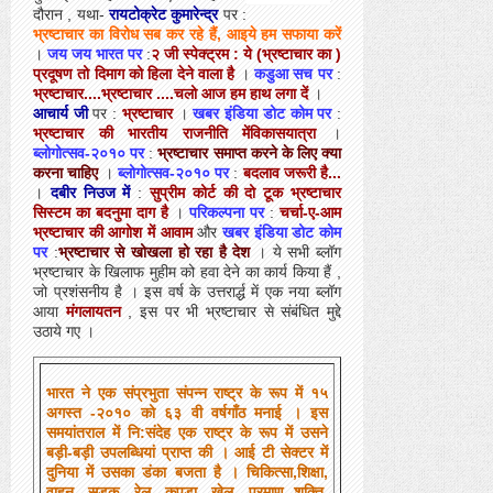
दौरान , यथा-
रायटोक्रेट कुमारेन्द्र
पर :
भ्रष्टाचार का विरोध सब कर रहे हैं, आइये हम सफाया करें
।
जय जय भारत पर
:
२ जी स्पेक्ट्रम : ये (भ्रष्टाचार का )
प्रदूषण तो दिमाग को हिला देने वाला है
।
कडुआ सच पर
:
भ्रष्टाचार....भ्रष्टाचार ....चलो आज हम हाथ लगा दें
।
आचार्य जी
पर :
भ्रष्टाचार
।
खबर इंडिया डोट कोम पर
:
भ्रष्टाचार की भारतीय राजनीति मेंविकासयात्रा
।
ब्लोगोत्सव-२०१० पर
:
भ्रष्टाचार समाप्त करने के लिए क्या
करना चाहिए
।
ब्लोगोत्सव-२०१० पर
:
बदलाव जरूरी है...
।
दबीर निउज में
:
सुप्रीम कोर्ट की दो टूक भ्रष्टाचार
सिस्टम का बदनुमा दाग है
।
परिकल्पना पर
:
चर्चा-ए-आम
भ्रष्टाचार की आगोश में आवाम
और
खबर इंडिया डोट कोम
पर
:
भ्रष्टाचार से खोखला हो रहा है देश
। ये सभी ब्लॉग
भ्रष्टाचार के खिलाफ मुहीम को हवा देने का कार्य किया हैं ,
जो प्रशंसनीय है । इस वर्ष के उत्तरार्द्ध में एक नया ब्लॉग
आया
मंगलायतन
, इस पर भी भ्रष्टाचार से संबंधित मुद्दे
उठाये गए ।
भारत ने एक संप्रभुता संपन्न राष्ट्र के रूप में १५
अगस्त -२०१० को ६३ वी वर्षगाँठ मनाई । इस
समयांतराल में नि:संदेह एक राष्ट्र के रूप में उसने
बड़ी-बड़ी उपलब्धियां प्राप्त की । आई टी सेक्टर में
दुनिया में उसका डंका बजता है । चिकित्सा,शिक्षा,
वाहन, सड़क, रेल, कपड़ा, खेल, परमाणु शक्ति,