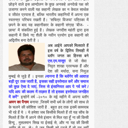
छोड़ने वाले इस आन्दोलन के कुछ अनकहे अनदेखे पक्ष को
उजागर करने वाली यह कहानी लेखक का न केवल सार्थक
व जीवंत प्रयास है, बल्कि भारतीय कहानियों में अपना एक
स्वतन्त्र परिचय रखती है। 'सचित्र विजया' पत्रिका में
छपने के बाद यह कहानीकार के कहानी संग्रह 'बीज-
-
छाया' में संकलित हुई है। लेखक जगदीश महंती द्वारा इस
कहानी में किये गए शैली के नवीन प्रयोग इस कहानी को
अद्वितीय बना देती है ।
अब आईये आपको मिलवाते हैं
इस वर्ष के द्वितिय तिमाही में
ब्लॉग जगत का हिस्सा बने
एस.एम.मासूम
से जो सेवा
निवृत शाखा प्रवन्धक हैं और
देश की मर्यादा, सना नियुज़
मुम्बई से जुड़े हैं । इनका
iमानना है कि ब्लोगेर की आवाज़
बड़ी दूर तक जाती है, इसका सही इस्तेमाल करें और समाज
को कुछ ऐसा दे जाएं, जिस से इंसानियत आप पे गर्व करे /
यदि आप की कलम में ताक़त है तो इसका इस्तेमाल जनहित
में करें"
इन्होनें वर्ष -२०१० के मई महीने में अपना ब्लॉग
अमन का पैगाम
बनाया ,जिसमें सभी धर्म के लोगों को साथ ले
के चलने की कोशिश जारी है . बहुत हद तक इसमें कामयाब
भी रहे हैं ये । ये हमेशा जब किसीसे मिलते हैं तो यह सोंच के
मिलते हैं कि मैं अपने जैसे इंसान से मिल रहा हूँ ना की किसी
हिन्दू , मुसलमान सिख या ईसाई से, और ना यह की किसी
अमीर से या
से। ये जब किसी को पढ़ते हैं तो यह नहीं