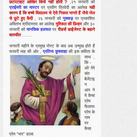
छटपटाहट आखिर किसे नहीं होती ?
,२१ जनवरी को
प्राईमरी का मास्टर
पर प्रवीण त्रिवेदी का आलेख
यही
कारण है कि बच्चे
विद्यालय से ऐसे निकल भागते हैं जैसे जेल
से छूटे हुए कैदी
, २६ जनवरी को
नुक्कड़
पर प्रकाशित
अमिताभ श्रीवास्तव का आलेख
मुश्किल की फ़िक्र
और ३०
जनवरी को
मानसिक हलचल
पर
रीडर्स डाईजेस्ट के बहाने
बातचीत
........
जनवरी महीने के प्रमुख पोस्ट के बाद अब उन्मुख होते हैं
फरवरी माह की ओर ,
प्रतिभा कुशवाहा
की इस कविता के
साथ
,
कि -
ओ! मेरे
संत
बैलेंटाइ
न
आप ने
ये कैसा
प्रेम
फैलाया
प्रेम के
नाम
पर
कैसा
प्रेम "भार" डाला