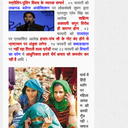
स्त्रीलिंग-पुलिंग विवाद के व्यापक सन्दर्भ
, ०५ फरवरी को
लखनऊ ब्लोगर असोसिएशन
पर लोकसंघर्ष सुमन द्वारा
प्रस्तुत प्रेम सिंह का
आलेख
साहित्य
अकादमी सगुन विरोध
ही कारगर होगा
, ०२
फरवरी को
राजतंत्र
पर प्रकाशित आलेख
हजार-पांच सौ के नोट बंद होने से
भ्रष्टाचार पर अंकुश लगेगा
, १४ फरवरी को
कबाडखाना
पर
नहीं रहा तितली वाला फ्रेडी
तथा २२ फरवरी को
विचारों
का दर्पण
में
आधुनिकता हमारे धैर्य क्षमता को कमजोर कर
रही है
आदि ।
मार्च में
हिंदी
ब्लॉग
पर
महिला
आरक्ष
ण की
काफी
गूँज
रही ।
समाज