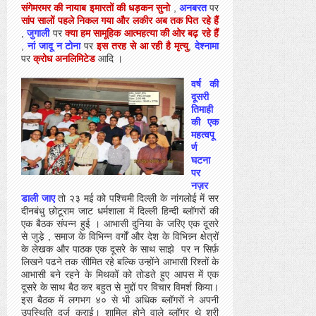
संगेमरमर की नायाब इमारतों की धड़कन सुनो
,
अनबरत
पर
सांप सालों पहले निकल गया और लकीर अब तक पित रहे हैं
,
जुगाली
पर
क्या हम सामूहिक आत्महत्या की ओर बढ़ रहे हैं
,
नां जादू न टोना
पर
इस तरह से आ रही है मृत्यु
,
देश्नामा
पर
क्रोध अनलिमिटेड
आदि ।
वर्ष की
दूसरी
तिमाही
की एक
महत्वपू
र्ण
घटना
पर
नज़र
डाली जाए
तो २३ मई को पश्चिमी दिल्ली के नांगलोई में सर
दीनबंधु छोटूराम जाट धर्मशाला में दिल्ली हिन्‍दी ब्‍लॉगरों की
एक बैठक संपन्न हुई । आभासी दुनिया के जरिए एक दूसरे
से जुडे़ , समाज के विभिन्न वर्गों और देश के विभिन्न्न क्षेत्रों
के लेखक और पाठक एक दूसरे के साथ साझे
पर न सिर्फ़
लिखने पढने तक सीमित रहे बल्कि उन्होंने आभासी रिश्तों के
आभासी बने रहने
के मिथकों को तोडते हुए आपस में एक
दूसरे के साथ बैठ कर बहुत से मुद्दों पर विचार विमर्श किया।
इस बैठक में लगभग ४० से भी अधिक ब्‍लॉगरों ने अपनी
उपस्थिति दर्ज़ कराई। शामिल होने वाले ब्‍लॉगर थे श्री