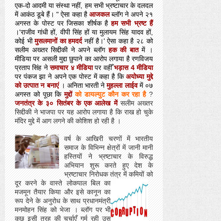
एक-दो आदमी या संस्था नहीं, हम सभी भ्रष्टाचार के दलदल
में आकंठ डूबे हैं। " ऐसा कहा है
आजकल
ब्लॉग ने अपने २१
अगस्त के पोस्ट पर जिसका शीर्षक है
हम सभी भ्रष्ट हैं
।'राजीव गांधी हों, वीपी सिंह हों या मुलायम सिंह यादव हों,
कोई भी
मुसलमानों का हमदर्द
नहीं है।' ऐसा कहा है २८
को
सलीम अख्तर सिद्दीकी ने अपने ब्लॉग
हक की बात
में ।
मीडिया पर असली मुद्दा छुपाने का आरोप लगाया है रणविजय
प्रताप सिंह ने
समाचार ४ मीडिया
पर वहीँ
भड़ास 4 मीडिया
पर पंकज झा ने अपने एक पोस्ट में कहा है कि
अयोध्या मुद्दे
को उत्पात न बनाएं
। अनिता भारती ने
मुहल्ला लाईव
में ०७
अगस्त को पूछा कि
मुद्दों
को डायल्युट कौन कर रहा है
?
जनतंत्र के ३० सितंबर के एक आलेख में
सलीम अख्तर
सिद्दीकी ने भाजपा पर यह आरोप लगाया है कि राख हो चुके
मंदिर मुद्दे में आग लगने की कोशिश हो रही है ।
वर्ष के आखिरी चरणों में भारतीय
समाज के विभिन्न क्षेत्रों में जानी मानी
हस्तियों ने भ्रष्टाचार के विरुद्ध
अभियान शुरू करते हुए देश के
भ्रष्टाचार निरोधक तंत्र में कमियों
को
दूर करने के वास्ते लोकपाल बिल का
मजमून तैयार किया और इसे कानून का
रूप देने के अनुरोध के साथ प्रधानमंत्री
मनमोहन सिंह को भेजा । ब्लॉग पर भी
कुछ इसी तरह की चर्चाएँ गर्म रही उस