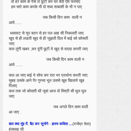
वो हर काम के पैसे ले छूटी कर घर बैठी ऐश फरमाए
हम सारे काम करके भी दो शब्द शाबाशी के भी न पाए
जब किसी दिन काम वाली न
आये......
थकावट से चूर बदन से हर पल आह सी निकलती जाए
खुद से ही लडती खुद से ही जूझती दिल में बाई को कोसती
जाए
कल लुंगी खबर ,कर दूंगी छूटी ये खुद से वाएदा करती जाए
जब किसी दिन काम वाली न
आये ......
कल आ जाए बाई ये सोच कर रात भर प्रार्थना करती जाए
सुबह उसके आने पैर गुस्सा भूल उससे खूब खिलाये खूब
पिलाए
कल तक जो कोसती थी जुबां आज वो मिश्री सी घुल घुल
जाए
जब अगले दिन काम वाली
आ जाए .
बात क्या मुंह में
,
बैठ कर सुनोगे
-
हास्य कविता
...
(राजेंद्र तेला)
हंसमुख जी