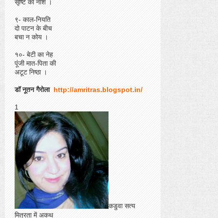
सृष्टि का नाश ।
९- काल-नियति
दो पाटन के बीच
बचा न कोय ।
१०- बेटी का नेह
पूंजी मात-पिता की
अटूट निष्ठा ।
डॉ नूतन गैरोला
http://amritras.blogspot.in/
1
कडुवा सत्य
मित्रता में अकथ