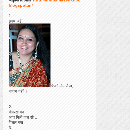
अनुपमा त्रिपाठी
http://anupamassukrity.
blogspot.in/
1-
हृदय वही
पिघले मोम जैसा,
पाषाण नहीं ।
2-
मोम-सा मन
आंच मिली ज़रा सी ..
पिघल गया ।
3-