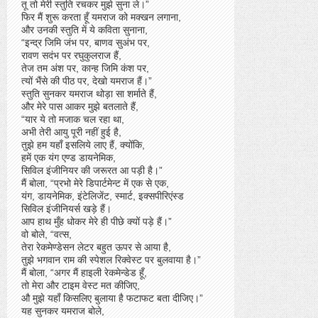
तू तो मेरी स्तुति रचकर मुझे सुना ले।”
फिर मैं शुरू करता हूँ यमराज को मक्खन लगाना,
और उनकी स्तुति में ये कविता सुनाना,
“इन्द्र जिमि जंभ पर, बाणव सुअंभ पर,
रावण सदंभ पर रघुकुलराज हैं,
तेज तम अंश पर, कान्ह जिमि कंश पर,
त्यों भैंसे की पीठ पर, देखो यमराज हैं।”
स्तुति सुनकर यमराज थोड़ा सा शर्माते हैं,
और मेरे पास आकर मुझे बतलाते हैं,
“यार ये तो मजाक चल रहा था,
अभी तेरी आयु पूरी नहीं हुई है,
तुझे हम यहाँ इसलिये लाए हैं, क्योंकि,
हमें एक यंग एण्ड डायनेमिक,
सिविल इंजीनियर की जरूरत आ पड़ी है।”
मैं बोला, “प्रभो मेरे डिपार्टमेन्ट में एक से एक,
यंग, डायनेमिक, इंटेलिजेंट, स्मार्ट, इक्सपीरिएंस्ड
सिविल इंजीनियर्स खड़े हैं।
आप हाथ मुँह धोकर मेरे ही पीछे क्यों पड़े हैं।”
वो बोले, “वत्स,
तेरा रेकमेण्डेसन लेटर बहुत ऊपर से आया है,
तुझे भगवान राम की स्पेशल रिक्वेस्ट पर बुलवाया है।”
मैं बोला, “अगर मैं हाइली रेकमेन्डेड हूँ,
तो मेरा और टाइम वेस्ट मत कीजिए,
औ मुझे यहाँ किसलिए बुलाया है फटाफट बता दीजिए।”
यह सुनकर यमराज बोले,