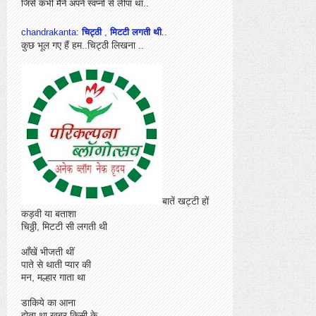
जिसे कभी मैंने अपने स्वप्नों से लीपा था..
chandrakanta:
चिट्ठी
,
मिटटी लगती थी
..
कुछ भूल गए हैं हम..चिट्ठी लिखना ..
बातें खट्टी हों
कड़वी या बताशा
चिठ्ठी, मिटटी सी लगती थी
आँखें भीजती थीं
पाते से थाती प्यार की
मन, मल्हार गाता था
डाकिये का आना
होता था खबर,किसी के