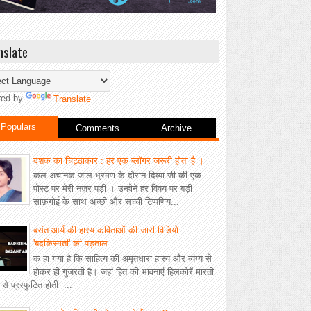
nslate
red by
Translate
Populars
Comments
Archive
दशक का चिट्ठाकार : हर एक ब्लॉगर जरूरी होता है ।
कल अचानक जाल भ्रमण के दौरान दिव्या जी की एक
पोस्ट पर मेरी नज़र पड़ी । उन्होने हर विषय पर बड़ी
साफ़गोई के साथ अच्छी और सच्ची टिप्पणिय...
बसंत आर्य की हास्य कविताओं की जारी विडियो
'बदकिस्मती' की पड़ताल....
क हा गया है कि साहित्य की अमृतधारा हास्य और व्यंग्य से
होकर ही गुजरती है। जहां हित की भावनाएं हिलकोरें मारती
ीं से प्रस्फुटित होती ...