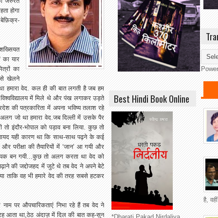
की जरुरत
हता होगा
बेफ़िक्र-
Tra
 शख्सियत
ं का यार
्रों का
Powe
से खेलने
ा था हमारा वेद. कल ही की बात लगती है जब हम
Best Hindi Book Online
विश्वविद्यालय में मिले थे और पंख लगाकर उड़ते
श की पत्रकारिता में अपना भविष्य तलाश रहे
अलग जो था हमारा वेद.जब दिल्ली में उसके पैर
ी तो इंदौर-भोपाल को पड़ाव बना लिया. कुछ तो
 शायद यही कारण था कि साथ-साथ पढ़ने के कई
और परीक्षा की तैयारियों में ‘जान’ आ गयी और
ाध्यापक बन गयी...कुछ तो अलग करता था वेद को
ाने की जद्दोजहद में जुटे थे तब वेद ने अपने बेटे
िया ताकि वह भी हमारे वेद की तरह सबसे हटकर
है, वह
 नाम पर औपचारिकताएं निभा रहे हैं तब वेद ने
रह आता था,ठेठ अंदाज़ में दिल की बात कह-सुन
*Dharati Pakad Nirdaliya