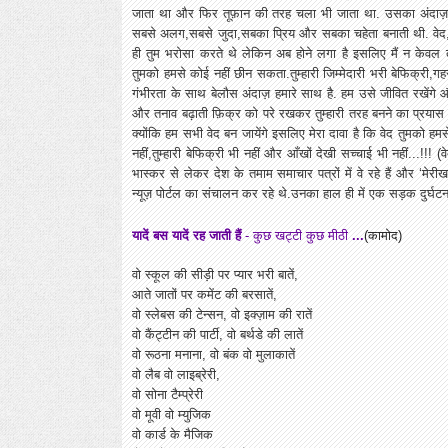
जाता था और फिर तूफ़ान की तरह चला भी जाता था. उसका अंदाज़ 
सबसे अलग,सबसे जुदा,सबका प्रिय और सबका चहेता बनाती थी. वेद, आत्
ही तुम भरोसा करते थे लेकिन अब होने लगा है इसलिए मैं न केवल त
तुमको हमसे कोई नहीं छीन सकता.तुम्हारी जिम्मेदारी भरी बेफिक्र
गंभीरता के साथ बेलौस अंदाज़ हमारे साथ है. हम उसे जीवित रखेंगे 
और तनाव बढ़ाती फ़िक्र को परे रखकर तुम्हारी तरह बनने का प्रयास 
क्योंकि हम सभी वेद बन जायेंगे इसलिए मेरा दावा है कि वेद तुमको ह
नहीं,तुम्हारी बेफिक्री भी नहीं और आँखों देखी सच्चाई भी नहीं...!!! (
भास्कर से लेकर देश के तमाम समाचार पत्रों में वे रहे हैं और ‘मे
न्यूज़ पोर्टल का संचालन कर रहे थे.उनका हाल ही में एक सड़क दुर्घट
यादें बस यादें रह जाती हैं
- कुछ खट्टी कुछ मीठी
...
(कामोद)
वो स्कूल की सीड़ी पर प्यार भरी बातें,
आते जातों पर कमेंट की बरसातें,
वो स्लेबस की टेन्सन, वो इक्ज़ाम की रातें
वो कैंट्टीन की पार्टी, वो बर्थडे की लातें
वो रूठना मनाना, वो बंक वो मुलाकातें
वो लैब वो लाइब्रेरी,
वो सोना टैम्प्रेरी
वो मूवी वो म्युजिक
वो कार्ड के मैजिक