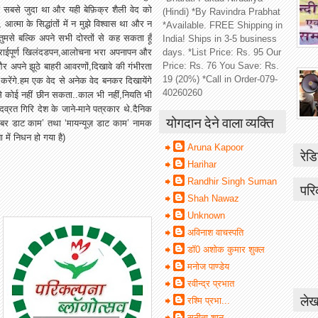
सबसे जुदा था और यही बेफ़िक्र शैली वेद को
(Hindi) *By Ravindra Prabhat
मा के सिद्धांतों में न मुझे विश्वास था और न
*Available. FREE Shipping in
ुमसे बल्कि अपने सभी दोस्तों से कह सकता हूँ
India! Ships in 3-5 business
ी,गहराईपूर्ण खिलंदडपन,आलोचना भरा अपनापन और
days. *List Price: Rs. 95 Our
Price: Rs. 76 You Save: Rs.
और अपने झूठे बाहरी आवरणों,दिखावे की गंभीरता
19 (20%) *Call in Order-079-
करेंगे.हम एक वेद से अनेक वेद बनकर दिखायेंगे
40260260
मसे कोई नहीं छीन सकता..काल भी नहीं,नियति भी
वेदव्रत गिरि देश के जाने-माने पत्रकार थे.दैनिक
योगदान देने वाला व्यक्ति
रीखबर डाट काम’ तथा ‘मायन्यूज़ डाट काम’ नामक
ना में निधन हो गया है)
Aruna Kapoor
रेडि
Harihar
Randhir Singh Suman
परि
Shah Nawaz
Unknown
अविनाश वाचस्पति
डॉ0 अशोक कुमार शुक्ल
मनोज पाण्डेय
रवीन्द्र प्रभात
लेख
रश्मि प्रभा...
सुनीता शानू