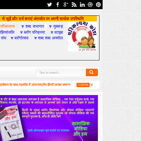
से जुड़ें और दर्ज कराएं अंतर्जाल पर अपनी सार्थक उपस्थिति
परिकल्पना
शब्द सभागार
नुक्कड़

🔽
🔽
हित्यांजलि
ब्लॉग परिक्रमा
वटवृक्ष
🔽
🔽
 संघ
ब्लॉगोत्सव
शब्द शब्द अनमोल
🔽
🔽
साथ मालदीव में अंतरराष्ट्रीय हिन्दी उत्सव सम्पन्न
कश्मीर पर आधारित यह उपन्यास आपको जरूर पढ़ना 
12:35 PM