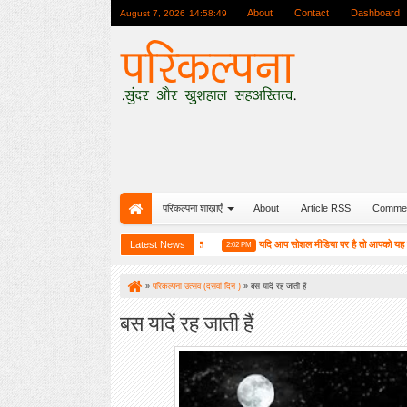
About
Contact
Dashboard
August 7, 2026
14:58:50
परिकल्पना शाख़ाएँ
About
Article RSS
Comme
मुस्कुराहट बनाए रक्खो : रवीन्द्र प्रभात
Latest News
यदि आप सोशल मीडिया पर है तो आपको यह जरूर पढ़न
3:25 PM
2:02 PM
»
परिकल्पना उत्सव (दसवां दिन )
»
बस यादें रह जाती हैं
बस यादें रह जाती हैं