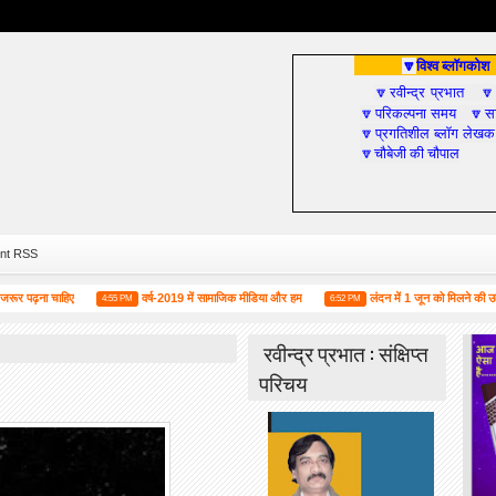
विश्व ब्लॉगकोश
🔽
रवीन्द्र प्रभात
🔽

परिकल्पना समय
सा
🔽
🔽
प्रगतिशील ब्लॉग लेखक
🔽
चौबेजी की चौपाल
🔽
nt RSS
ा चाहिए
वर्ष-2019 में सामाजिक मीडिया और हम
लंदन में 1 जून को मिलने की उद्घोषणा के 
4:55 PM
6:52 PM
रवीन्द्र प्रभात : संक्षिप्त
परिचय