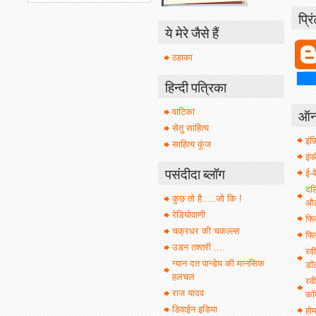
प्रि
ये मेरे जैसे हैं
ठहाका
हिन्दी पत्रिका
ऑनल
वाटिका
सेतु साहित्य
इंफ़
साहित्य कुंज
इं
पसंदीदा ब्लॉग
ई-ब
दल
कुछ तो है.....जो कि !
औल 
रेडियोवाणी
फ्ल
चक्रधर की चकल्ल्स
फ्ल
उडन तश्तरी ....
रवी
ग्यान दत पान्डेय की मानसिक
डॉ
हलचल
रवी
राज यादव
कॉ
डिवाईन इडिया
हो