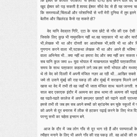
कि ईश्वर के कथित ‘पैरोकारों’ से हमेशा दो-दो हाथ करने वाले वेद 
खुद ईश्वर को पड़ सकती है.शायद ईश्वर सीधे वेद से ही यह जानना चा
कि समस्याओं,चिंताओं और परेशानियों से भरी मेरी दुनिया में तुम इतने 
बेलौस और खिलंदड कैसे रह सकते हो?
वेद यानि वेदव्रत गिरि, एटा के पास छोटे से गाँव की एक ऐसी
जिसके लिए कुछ भी नामुमकिन नहीं था.वह पत्रकार भी था और यारो
भी,लेखक भी था और दोस्तों का आलोचक भी,कवि भी था और मित
गुणगान करने वाला भी,पटकथा लेखक भी था और अपने ही भविष्य 
वाला अभिनेता भी...क्या नहीं था हमारा वेद और क्या नहीं कर सकत
सब यानि कुल जमा ४० युवा भोपाल में माखनलाल चतुर्वेदी पत्रकारिता 
समय के साथ पत्रकार कहलाने लगे.जब हम सभी भोपाल और मध्यप्रदे
थे तो वेद को दिल्ली में अपनी मंजिल नज़र आ रही थी...आखिर सबसे 
जमे तो उसने मुंबई की राह पकड़ ली और मुंबई में सराहना मिलने लग
खास था वेद में तभी तो वह जहाँ भी जाता मंजिल साथ चलने लगती.
साल बाद एकाएक इंदौर में अल्पना का हाथ थामा तो अल्पना की पढ़ाई 
वह पढते-पढते कालेज में अपने हमउम्र छात्रों को पढाने वाली प्र
हमसे तभी तो जब हम सब अपने बच्चों को ब्रांडनेम बन चुके स्कूलों में पढ़
को अपने से दूर बनारस में लीक से हटकर पढ़ाई करने के लिए भेज द
परन्तु सभी का चहेता इन्सान बने.
आज के दौर में जब लोग गाँव से दूर भाग रहे हैं और परम्पराओं के
त्यौहार मनाने के लिए भी अपने गाँव की राह पकड़ ली. वह आंधी की त