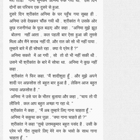
मेरा तोडा " गाना सुनकर अनिमा रुक गयी थी. उस दिन
दोनों का परिचय एक दुसरे से हुआ.
दुसरे दिन श्रीकांत अनिमा के घर पहुँच गया सुबह ही .
अनिमा उसे देखकर चौंक गयी थी . श्रीकांत ने उसके ओर
कुछ रजनीगंधा के फूल बढाए और कहा . “अनिमा मुझे झूठ
बोलना नहीं आता . कल पहली बार ऐसा हुआ की तुमसे
मिला और मैंने शराब नहीं पी. और रात को सो भी नहीं पाया .
तुम्हारे बारे में ही सोचते रहा . क्या ये प्रेम है ?”
अनिमा सकते में आ गयी , सो तो वो भी नहीं सकी थी .
उसने भी श्रीकांत के बारे में सोचा था. अनिमा ने कुछ नहीं
कहा .
श्रीकांत ने फिर कहा. “मैं शादीशुदा हूँ . और मुझे अपने
शादी पर अफ़सोस तो बहुत बार हुआ है , लेकिन आज बहुत
ज्यादा अफ़सोस है .”
अनिमा ने उसे घर के भीतर बुलाया और कहा , “चाय तो पी
लीजिये . कल आप बहुत अच्छा गा रहा थे. ”
श्रीकांत ने कहा , “मैं अब तुम्हारे लिए गाना चाहता हूँ .”
अनिमा ने सकुचा कर पुछा . “क्या गाना चाहते हो ?"
श्रीकांत ने कहा “तुम्हे उत्तमकुमार बहुत पसंद है . उसी के
प्रेम भरे गीत तुम्हारे लिए मेरे मन के भावो के साथ गाना
चाहता हूँ . ”