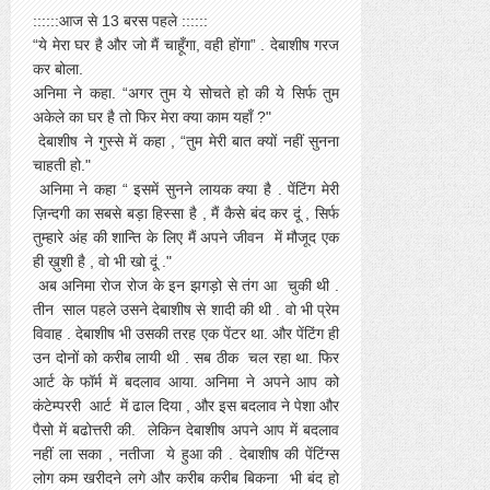
::::::आज से 13 बरस पहले ::::::
“ये मेरा घर है और जो मैं चाहूँगा, वही होंगा” . देबाशीष गरज
कर बोला.
अनिमा ने कहा. “अगर तुम ये सोचते हो की ये सिर्फ तुम
अकेले का घर है तो फिर मेरा क्या काम यहाँ ?"
देबाशीष ने गुस्से में कहा , “तुम मेरी बात क्यों नहीं सुनना
चाहती हो."
अनिमा ने कहा “ इसमें सुनने लायक क्या है . पेंटिंग मेरी
ज़िन्दगी का सबसे बड़ा हिस्सा है , मैं कैसे बंद कर दूं , सिर्फ
तुम्हारे अंह की शान्ति के लिए मैं अपने जीवन में मौजूद एक
ही ख़ुशी है , वो भी खो दूं ."
अब अनिमा रोज रोज के इन झगड़ो से तंग आ चुकी थी .
तीन साल पहले उसने देबाशीष से शादी की थी . वो भी प्रेम
विवाह . देबाशीष भी उसकी तरह एक पेंटर था. और पेंटिंग ही
उन दोनों को करीब लायी थी . सब ठीक चल रहा था. फिर
आर्ट के फॉर्म में बदलाव आया. अनिमा ने अपने आप को
कंटेम्पररी आर्ट में ढाल दिया , और इस बदलाव ने पेशा और
पैसो में बढोत्तरी की. लेकिन देबाशीष अपने आप में बदलाव
नहीं ला सका , नतीजा ये हुआ की . देबाशीष की पेंटिंग्स
लोग कम खरीदने लगे और करीब करीब बिकना भी बंद हो