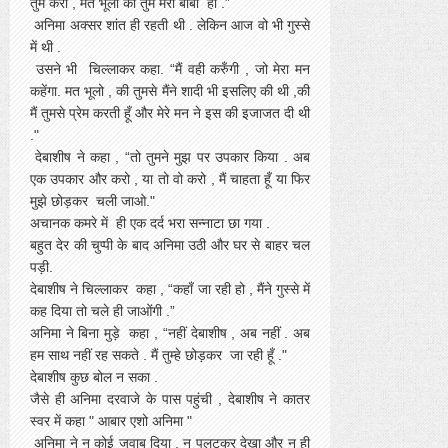
तुम करो , मत भूलो की तुम मेरी बीबी हो .”
अनिमा अक्सर शांत ही रहती थी . लेकिन आज वो भी गुस्से
में थी .
उसने भी चिल्लाकर कहा. “मैं वही करुँगी , जो मेरा मन
कहेंगा. मत भूलो , की तुमसे मैंने शादी भी इसलिए की थी ,की
मैं तुमसे प्रेम करती हूँ और मेरे मन ने इस की इजाजत दी थी
."
देबाशीष ने कहा , “तो तुमने मुझ पर उपकार किया . अब
एक उपकार और करो , या तो वो करो , मैं चाहता हूँ या फिर
मुझे छोड़कर चली जाओ."
अचानक कमरे में ही एक दर्द भरा सन्नाटा छा गया .
बहुत देर की चुप्पी के बाद अनिमा उठी और घर से बाहर चल
पड़ी.
देबाशीष ने चिल्लाकर कहा , “कहाँ जा रही हो , मैंने गुस्से में
कह दिया तो चले ही जाओंगी .”
अनिमा ने बिना मुड़े कहा , “नहीं देबाशीष , अब नहीं . अब
हम साथ नहीं रह सकते . मैं तुम्हे छोड़कर जा रही हूँ ."
देबाशीष कुछ बोल न सका .
जैसे ही अनिमा दरवाजे के पास पहुंची , देबाशीष ने कातर
स्वर में कहा " आबार एशो अनिमा "
अनिमा ने न कोई जवाब दिया , न पलटकर देखा और न ही