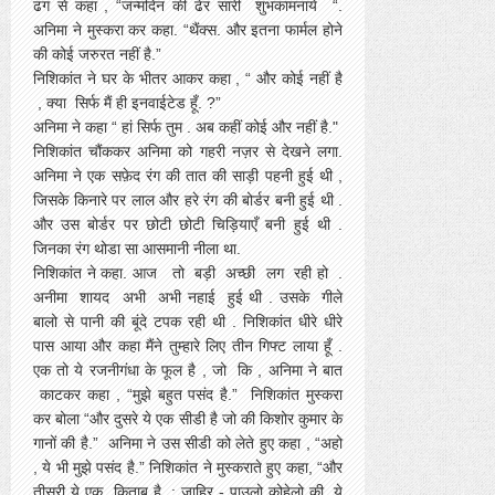
ढंग से कहा , “जन्मदिन की ढेर सारी शुभकामनाये “.
अनिमा ने मुस्करा कर कहा. “थैंक्स. और इतना फार्मल होने
की कोई जरुरत नहीं है.”
निशिकांत ने घर के भीतर आकर कहा , “ और कोई नहीं है
, क्या सिर्फ मैं ही इनवाईटेड हूँ. ?”
अनिमा ने कहा “ हां सिर्फ तुम . अब कहीं कोई और नहीं है."
निशिकांत चौंककर अनिमा को गहरी नज़र से देखने लगा.
अनिमा ने एक सफ़ेद रंग की तात की साड़ी पहनी हुई थी ,
जिसके किनारे पर लाल और हरे रंग की बोर्डर बनी हुई थी .
और उस बोर्डर पर छोटी छोटी चिड़ियाएँ बनी हुई थी .
जिनका रंग थोडा सा आसमानी नीला था.
निशिकांत ने कहा. आज तो बड़ी अच्छी लग रही हो .
अनीमा शायद अभी अभी नहाई हुई थी . उसके गीले
बालो से पानी की बूंदे टपक रही थी . निशिकांत धीरे धीरे
पास आया और कहा मैंने तुम्हारे लिए तीन गिफ्ट लाया हूँ .
एक तो ये रजनीगंधा के फूल है , जो कि , अनिमा ने बात
काटकर कहा , “मुझे बहुत पसंद है.” निशिकांत मुस्करा
कर बोला “और दुसरे ये एक सीडी है जो की किशोर कुमार के
गानों की है.” अनिमा ने उस सीडी को लेते हुए कहा , “अहो
, ये भी मुझे पसंद है.” निशिकांत ने मुस्कराते हुए कहा, “और
तीसरी ये एक किताब है : ज़ाहिर - पाउलो कोहेलो की. ये