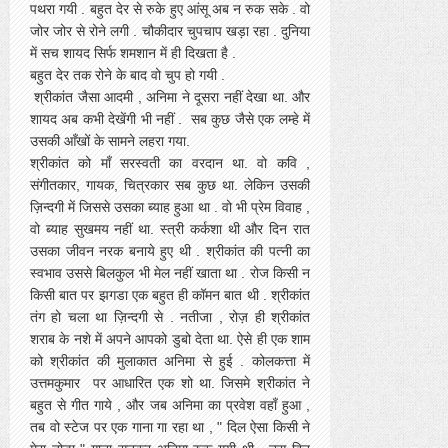
पथरा गयी . बहुत देर से रुके हुए आंसू अब न रुक सके . वो
जोर जोर से रोने लगी . चौकीदार चुपचाप खड़ा रहा . दुनिया
में सच शायद सिर्फ शमशान में ही दिखता है .
बहुत देर तक रोने के बाद वो चुप हो गयी .
श्रीकांत जैसा आदमी , अनिमा ने दूसरा नहीं देखा था. और
शायद अब कभी देखेंगी भी नहीं . सब कुछ जैसे एक लम्हे में
उसकी आँखों के सामने लहरा गया.
श्रीकांत को माँ सरस्वती का वरदान था. वो कवि ,
संगीतकार, गायक, चित्रकार सब कुछ था. लेकिन उसकी
ज़िन्दगी में जिससे उसका ब्याह हुआ था . वो भी प्रेम विवाह ,
वो ब्याह सुखमय नहीं था. स्त्री कर्कशा थी और दिन रात
उसका जीवन नरक बनाये हुए थी . श्रीकांत की पत्नी का
स्वभाव उससे बिलकुल भी मेल नहीं खाता था . रोज किसी न
किसी बात पर झगडा एक बहुत ही कॉमन बात थी . श्रीकांत
तंग हो चला था ज़िन्दगी से . नतीजा , रोज़ ही श्रीकांत
शराब के नशे में अपने आपको डुबो देता था. ऐसे ही एक शाम
को श्रीकांत की मुलाकात अनिमा से हुई . कोलकत्ता में
उत्तमकुमार पर आधारित एक शो था. जिसमे श्रीकांत ने
बहुत से गीत गाये , और जब अनिमा का प्रवेश वहाँ हुआ ,
तब वो स्टेज पर एक गाना गा रहा था , " दिल ऐसा किसी ने