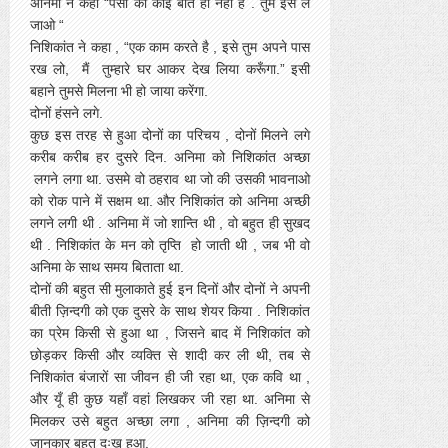
अनिमा ने कहा “पैसो की कोई बात ही नहीं है . तुम इसे ले
जाओ “
निशिकांत ने कहा , “एक काम करते है , इसे तुम अपने पास
रख लो, मैं तुम्हारे घर आकर देख लिया करूँगा.” इसी
बहाने तुमसे मिलना भी हो जाया करेंगा.
दोनों हंसने लगे.
कुछ इस तरह से हुआ दोनों का परिचय , दोनों मिलने लगे
करीब करीब हर दुसरे दिन. अनिमा को निशिकांत अच्छा
लगने लगा था. उसमे वो ठहराव था जो की उसकी भावनाओ
को रोक पाने में सक्षम था. और निशिकांत को अनिमा अच्छी
लगने लगी थी . अनिमा में जो शान्ति थी , वो बहुत ही सुखद
थी . निशिकांत के मन को तृप्ति हो जाती थी , जब भी वो
अनिमा के साथ समय बिताता था.
दोनों की बहुत सी मुलाकाते हुई इन दिनों और दोनों ने अपनी
बीती ज़िन्दगी को एक दुसरे के साथ शेयर किया . निशिकांत
का प्रेम किसी से हुआ था , जिसने बाद में निशिकांत को
छोड़कर किसी और व्यक्ति से शादी कर ली थी, तब से
निशिकांत बंजारों सा जीवन ही जी रहा था, एक कवि था ,
और यूँ ही कुछ यहाँ वहां लिखकर जी रहा था. अनिमा से
मिलकर उसे बहुत अच्छा लगा , अनिमा की ज़िन्दगी को
जानकार बहुत दुःख हुआ.