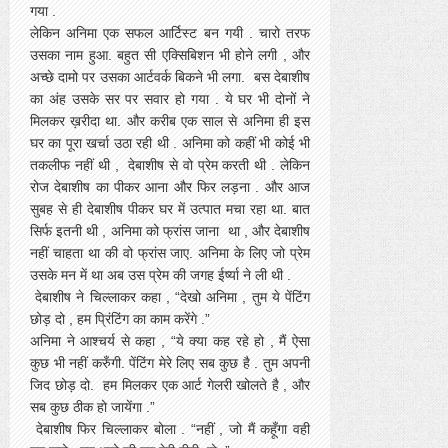
गया .
लेकिन अनिमा एक सफल आर्टिस्ट बन गयी . चारो तरफ
उसका नाम हुआ. बहुत सी एक्सिबिशन भी होने लगी , और
अच्छे दामो पर उसका आर्टवर्क बिकने भी लगा. बस देबाशीष
का अंह उसके सर पर सवार हो गया . ये घर भी दोनों ने
मिलकर ख़रीदा था. और करीब एक साल से अनिमा ही इस
घर का पूरा खर्चा उठा रही थी . अनिमा को कहीं भी कोई भी
तकलीफ नहीं थी , देबाशीष से वो प्रेम करती थी . लेकिन
रोज देबाशीष का पीकर आना और फिर लड़ना . और आज
सुबह से ही देबाशीष पीकर घर में उत्पात मचा रहा था. बात
सिर्फ इतनी थी , अनिमा को फ्रांस जाना था , और देबाशीष
नहीं चाहता था की वो फ्रांस जाए. अनिमा के लिए जो प्रेम
उसके मन में था अब उस प्रेम की जगह ईर्ष्या ने ली थी .
देबाशीष ने चिल्लाकर कहा , “देखो अनिमा , तुम ये पेंटिंग
छोड़ दो , हम प्रिंटिंग का काम करेंगे .”
अनिमा ने आश्चर्य से कहा , “ये क्या कह रहे हो , मैं ऐसा
कुछ भी नहीं करुँगी. पेंटिंग मेरे लिए सब कुछ है . तुम अपनी
जिद छोड़ दो. हम मिलकर एक आर्ट गेलरी खोलते है , और
सब कुछ ठीक हो जायेंगा .”
देबाशीष फिर चिल्लाकर बोला . “नहीं , जो मैं कहूँगा वही