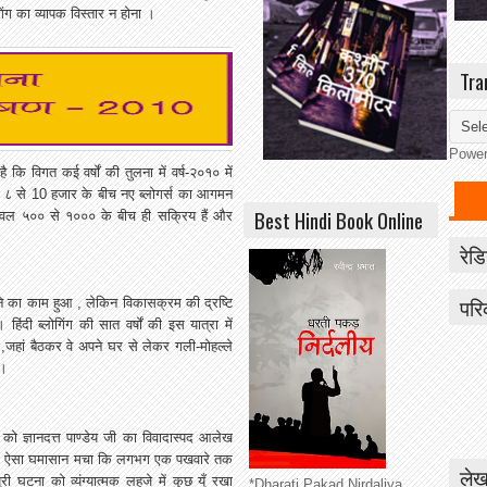
गिंग का व्यापक विस्तार न होना ।
Tra
Powe
है कि विगत कई वर्षों की तुलना में वर्ष-२०१० में
गभग ८ से 10 हजार के बीच नए ब्लोगर्स का आगमन
Best Hindi Book Online
से केवल ५०० से १००० के बीच ही सक्रिय हैं और
रेडि
परि
 का काम हुआ , लेकिन विकासक्रम की द्रष्टि
िंदी ब्लोगिंग की सात वर्षों की इस यात्रा में
,जहां बैठकर वे अपने घर से लेकर गली-मोहल्ले
 ।
 को ज्ञानदत्त पाण्डेय जी का विवादास्पद आलेख
 में ऐसा घमासान मचा कि लगभग एक पखवारे तक
लेख
ी घटना को व्यंग्यात्मक लहजे में कुछ यूँ रखा
*Dharati Pakad Nirdaliya