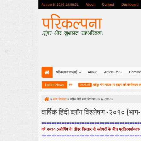
About
Contact
Dashboard
August 8, 2026
18:08:52
परिकल्पना शाख़ाएँ
About
Article RSS
Comme
ी रजत जयंती यात्रा के सम्मान में एक विशेष आयोजन
Latest News
हाईकु गंगा पटल पर हाइगा की कार्यशाला संपन्न
10:08 AM
»
ब्लॉग विश्लेषण
»
वार्षिक हिंदी ब्लॉग विश्लेषण -२०१० (भाग-१)
वार्षिक हिंदी ब्लॉग विश्लेषण -२०१० (भाग
=======================================
वर्ष २०१० :ब्लोगिंग के तीव्र विस्तार से ब्लोगरों के बीच प्रतिस्पर्धात्मक 
=======================================