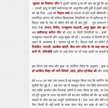
-
मुकद्दर का सिकंदर कौन ?
दूसरी अत्यंत दु:ख की बात यह हुई कि 
। उनकी मृत्यु से हिंदी ब्लॉगजगत की अपूरणीय क्षति हुयी है इसमें कोई
को खो दिया ।इस वर्ष
चिट्ठा चर्चा
के माध्यम से होने वाली खेमेवाजी
प्रारंभिक ब्लोगर की कथित विवादास्पद टिप्पणियों पर भी छतीसगढ़ में चर
चिट्ठा चर्चा के नाम से डोमेन लेने की भी बात हुयी ....पूरा प्रक
पोस्ट देखें-
कथन: विनीत, राजकुमार ग्वालानी, अनूप शुक्ल और झा 
अब
छत्तीसगढ़ ब्लॉगर मी
ट
की रपट पर मिली टिप्पणियों पर। इनमें 
राजकुमार ग्वालानी और अनूप शुक्ल जी की। दरअसल ये टिप्पणी ही नहीं 
अलग से आवश्यक है। एकदम मुद्दे पर है। चिट्ठा चर्चा का डोमेन लेने
मिसफ़िट
,
सारथी
,
अलबेला खत्री
,
बिना लाग लपेट के जो कहा जाए वह
कभी भी
,
मसिजीवी
आदि पर आई पोस्ट पर भी नज़र डाली जा सकती है
इस दौरान एक काम और हुआ -डा अरविन्द मिश्र के अनुसार - कुछ रु
डॉ अरविन्द मिश्र की नारी विरोधी ,उद्दंड ,इमेज प्रोजेक्ट की
और काफ
वर्ष-२०१० का जहां तक सवाल है यह महसूस किया गया कि ब्लोगिंग के तीब्
चुनौती पैदा हुई है । इस बार यह भी महसूस किया गया हिंदी ब्लॉगजगत
जाए ताकि सार्थक और निरर्थक ब्लॉगों में अंतर किया जा सके, पर ऐस
जो पूरी दृढ़ता के साथ यह बताने की बार-बार कोशिश की कि यह कतई सं
साक्षरों के लिए यह एक अनूठी प्रयोगशाला है। ऐसा भला और कौन सा म
किए किसी भी बड़ी हस्ती के साथ कंधा जोड़ कर खड़ा हो जाए? इसल