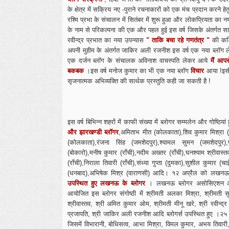
के क्षेत्र में सक्रिय नए -पुराने रचनाकारों को एक मंच प्रदान करने हे
रश्मि प्रभा के संचालन में सितंबर में शुरू हुआ और लोकप्रियता का 
के नाम से परिकल्पना की एक और पहल हुई इस वर्ष जिसके अंतर्गत सा
रवीन्द्र प्रभात का नया उपन्यास
" ताकि बचा रहे गणतंत्र "
की कड़िय
अपनी मुहीम के अंतर्गत जाकिर अली रजनीश इस वर्ष एक नया ब्लॉग
एक दर्जन ब्लॉग के संचालक अविनाश वाचस्पति लेकर आये
मैं आपस
बकबक
।इस वर्ष मनोज कुमार का भी एक नया ब्लॉग
विचार
आया !इसी 
सृजनात्मक अभिव्यक्ति की सार्थक प्रस्तुति कही जा सकती है !
इस वर्ष बिभिन्न शहरों में काफी संख्या में ब्लोगर सम्मलेन और गोष्ठिय
और झारखण्डी ब्लॉगर
,अमिताभ मीत (कोलकाता),शिव कुमार मिश्रा 
(कोलकाता),रंजना सिंह (जमशेदपुर),श्यामल सुमन (जमशेदपुर),
(बोकारो),मनीष कुमार (राँची),नदीम अख्तर (राँची),घनश्याम श्रीवास्त
(राँची),निराला तिवारी (राँची),संध्या गुप्ता (दुमका),सुशील कुमार (
(धनबाद),अभिषेक मिश्र (वाराणसी) आदि। १२ अप्रैल को लखनऊ
उपस्थित हुए लखनऊ के ब्लोगर
। लखनऊ ब्लोगर असोसिएशन और स
आयोजित इस ब्लोगर संगोष्ठी में श्रीमती अलका मिश्रा, श्रीमती स
श्रीवास्तव, श्री अमित कुमार ओम, श्रीमती मीनू खरे, श्री रवीन्द्र 
प्रजापति, श्री जाकिर अली रजनीश आदि ब्लोगर्स उपस्थित हुए ।२५
जिसमें विभारानी, बोधिसत्व, आभा मिश्रा, विमल कुमार, अभय तिवार