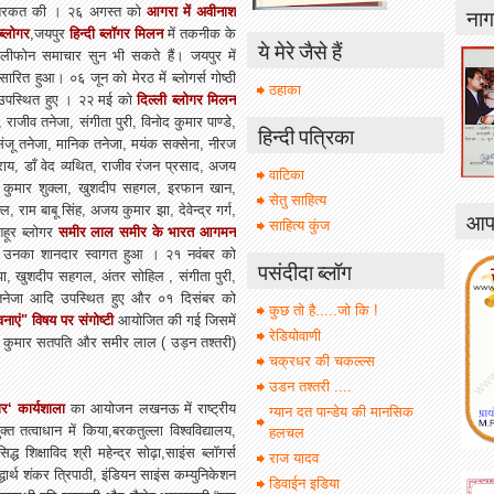
नाग
 ने शिरकत की । २६ अगस्त को
आगरा में अवीनाश
ब्लोगर
,जयपुर
हिन्‍दी ब्‍लॉगर मिलन
में तकनीक के
ये मेरे जैसे हैं
ीफोन समाचार सुन भी सकते हैं। जयपुर में
ारित हुआ। ०६ जून को मेरठ में ब्लोगर्स गोष्ठी
ठहाका
दि उपस्थित हुए । २२ मई को
दिल्ली ब्लोगर मिलन
राजीव तनेजा, संगीता पुरी, विनोद कुमार पाण्डे,
हिन्दी पत्रिका
 संजू तनेजा, मानिक तनेजा, मयंक सक्सेना, नीरज
ाय, डाँ वेद व्यथित, राजीव रंजन प्रसाद, अजय
वाटिका
ीण कुमार शुक्ला, खुशदीप सहगल, इरफान खान,
सेतु साहित्य
 राम बाबू सिंह, अजय कुमार झा, देवेन्द्र गर्ग,
आपक
साहित्य कुंज
हूर ब्लोगर
समीर लाल समीर के भारत आगमन
ं उनका शानदार स्वागत हुआ । २१ नवंबर को
पसंदीदा ब्लॉग
झा, खुशदीप सहगल, अंतर सोहिल , संगीता पुरी,
 तनेजा आदि उपस्थित हुए और ०१ दिसंबर को
कुछ तो है.....जो कि !
नाएं" विषय पर संगोष्टी
आयोजित की गई जिसमें
रेडियोवाणी
िजय कुमार सतपति और समीर लाल ( उड़न तश्तरी)
चक्रधर की चकल्ल्स
उडन तश्तरी ....
ार‘ कार्यशाला
का आयोजन लखनऊ में राष्ट्रीय
ग्यान दत पान्डेय की मानसिक
क्त तत्वाधान में किया,बरकतुल्ला विश्वविद्यालय,
हलचल
द्ध शिक्षाविद श्री महेन्द्र सोढ़ा,साइंस ब्लॉगर्स
राज यादव
धार्थ शंकर त्रिपाठी, इंडियन साइंस कम्युनिकेशन
डिवाईन इडिया