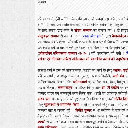
सकता ...!
वर्ष-२०१० में हिंदी ब्लोगिंग के प्रति ज्यादा से ज्यादा रुझान पैदा कर
वर्गों में सार्थक उपस्थिति दर्ज कराने वाले चर्चित ब्लोगरों के लिए तथा 
के लिए संवाद डोट कॉम ने
संवाद सम्मान
की घोषणा की । दो चिट्ठ
फगुनाहट सम्मान
से नवाजा गया ।
ताऊ डोट इन
के द्वारा
बैशाखनंदन 
पर लोकसंघर्ष पत्रिका और परिकल्पना के द्वारा प्रायोजित ब्लॉग उत
उपस्थिति को आधार मानते हुए पहली बार किसी भाषा के ब्लॉग द्वार
(
लोकसंघर्ष परिकल्पना सम्मान -२०१०
) की उद्घोषणा की गयी ।
ब्लोगर एवं गीतकार राकेश खंडेलवाल को सम्मानित करने की उद्घोषणा
ललित शर्मा ने इस वर्ष सकारात्मक चिट्ठों की चर्चा के लिए
ब्लॉग4 वार्त
रवि रतलामी, डा अनुराग,मनोज कुमार, तरुण,मसिजीवी,
चर्चा मंच
प
संगीता स्वरुप, वन्दना और
ब्लोग४वार्ता
पर ललित शर्मा,शिवम् मिश्रा,
पंकज मिश्रा ,
समय चक्र
पर महेंद्र मिश्र और
झा जी कहीन
पर अजय
प्रमोट करने का महत्वपूर्ण कार्य किया गया ।इसी वर्ष लखनऊ ब्लोगर्
हास्य रत्न
से अलंकृत करते हुए सम्मानित किया गया , वहीं
संजीत त्रि
लिए
सृजगाथा ने सम्मानित किया
। दो साल पहले चिट्ठाकारी से अस्था
फरवरी माह में वापसी हुई ।
विनीत कुमार
ने भी ब्लोगिंग में तीन वर्
बेहतर ब्लॉग "जानकी पूल" लेकर आये प्रभात रंजन । १५ जून को डा 
खतरों
से आगाह किया ।इस वर्ष तीन महत्वपूर्ण ब्लॉग परिकल्पना के माध्
ब्लॉग परिक्रमा
, हिंदी जगत की गतिविधियों को प्राणवायु देने के उद्दे