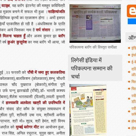
तु
वटवृक्ष
, यह ब्लॉग इंटरनेट की मशहूर कवियित्री
नया मुकाम बनाने में सफल भी हुआ ।
साहित्यांजलि
हित्यिक कृत्यों का प्रकाशन होगा । अभी इसपर
ाँ प्रकाशित हो रही है ।अंधविश्वास के प्रति
 लेकर आये जिसका नाम है
सर्प संसार
। लगभग
ऑनल
े मिलना चाहता हूँ
और अजय कुमार झा
ब्लॉग
वर्ष
कुअंर कुसुमेश
का नया ब्लॉग भी आया, जो
परिकल्पना ब्लॉग की विस्तृत समीक्षा
इंफ़
इं
लिगेसी इंडिया में
ई-ब
परिकल्पना सम्मान की
दल
ां हुई ,२२ फरवरी को
राँची में जमा हुए कलकतिया
चर्चा
औल 
(कोलकाता),बालकिशन (कोलकाता),शम्भू चौधरी
फ्ल
पारूल चाँद पुखराज (बोकारो),संगीता पुरी
फ्ल
व उर्फ घन्नू झारखंडी (राँची),डॉ॰ भारती कश्यप
रवी
चाईंबासा),शैलेश भारतवासी (दिल्ली),लवली कुमारी
डॉ
 में
हास्यकवि अलवेला खत्री की उपस्थिति में
रवी
ंवाद डोट कौम के संयुक्त तत्वावधान में
कॉ
ुशीला पुरी, श्रीमती उषा राय, श्रीमती अनीता
प्रभात, श्री मो० शुएब, श्री हेमंत, श्री विनय
हो
 अप्रैल को
मुम्बई ब्लोगर मीट
का आयोजन हुआ,
होम
ी, राज सिंह, अनिल रघुराज, यूनुस खान, अनीता