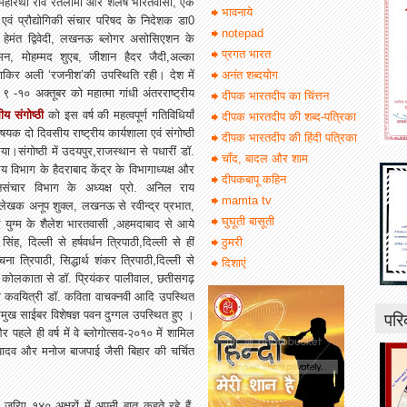
 महारथी रवि रतलामी और शैलेष भारतवासी,“एक
भावनाये
न एवं प्रौद्योगिकी संचार परिषद के निदेशक डा0
notepad
र हेमंत द्विवेदी, लखनऊ ब्लोगर असोसिएशन के
प्रगत भारत
ुमन, मोहम्मद शुएब, जीशान हैदर जैदी,अल्का
 जाकिर अली ‘रजनीश’की उपस्थिति रही। देश में
अनंत शब्दयोग
। ९
-१० अक्तूबर को महात्मा गांधी अंतरराष्ट्रीय
दीपक भारतदीप का चिंत्तन
य संगोष्ठी
को इस वर्ष की महत्वपूर्ण गतिविधियाँ
दीपक भारतदीप की शब्द-पत्रिका
यक दो दिवसीय राष्ट्रीय कार्यशाला एवं संगोष्ठी
दीपक भारतदीप की हिंदी पत्रिका
या।संगोष्ठी में उदयपुर,राजस्थान से पधारीं डॉ.
चाँद, बादल और शाम
ालय विभाग के हैदराबाद केंद्र के विभागाध्यक्ष और
दीपकबापू कहिन
नसंचार विभाग के अध्यक्ष प्रो. अनिल राय
mamta tv
े लेखक अनूप शुक्ल, लखनऊ से रवीन्द्र प्रभात,
घुघूती बासूती
युग्म के शैलेश भारतवासी ,अहमदाबाद से आये
ह, दिल्ली से हर्षवर्धन त्रिपाठी,दिल्ली से हीं
ठुमरी
 त्रिपाठी, सिद्धार्थ शंकर त्रिपाठी,दिल्ली से
दिशाएं
ेय, कोलकाता से डॉ. प्रियंकर पालीवाल, छतीसगढ़
सी कवयित्री डॉ. कविता वाचक्नवी आदि उपस्थित
परि
प्रमुख साईबर विशेषज्ञ पवन दुग्गल उपस्थित हुए ।
हले ही वर्ष में वे ब्लोगोत्सव-२०१० में शामिल
ाद यादव और मनोज बाजपाई जैसी बिहार की चर्चित
जरिए १४० अक्षरों में अपनी बात कहते रहे हैं,