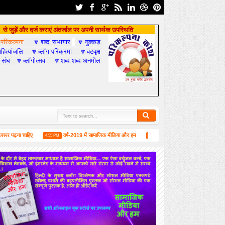
से जुड़ें और दर्ज कराएं अंतर्जाल पर अपनी सार्थक उपस्थिति
परिकल्पना
शब्द सभागार
नुक्कड़

🔽
🔽
हित्यांजलि
ब्लॉग परिक्रमा
वटवृक्ष
🔽
🔽
 संघ
ब्लॉगोत्सव
शब्द शब्द अनमोल
🔽
🔽
ा चाहिए
वर्ष-2019 में सामाजिक मीडिया और हम
लंदन में 1 जून को मिलने की उद्घोषणा के स
4:55 PM
6:52 PM