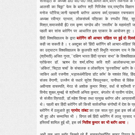
सोसाइटी के अध्यक्ष डा0 वी0 पी0 सिंह,अमित ओम,ब्लॉग तकनीक के
आलसी का चिठ्ठा” फेम के ब्लॉगर श्री गिरिजेश राव,राष्ट्रीय विज्ञा
मनोज पटैरिया,जानी पहचानी ब्लॉगर अल्पना वर्मा,प्रख्यात रचनाका
अध्यक्ष रवीन्द्र प्रभात, लोकसंघर्ष पत्रिका के रणधीर सिंह, स
मिश्रा,समाजसेवी ईं0 राम कृष्ण पाण्डेय और ‘तस्लीम’ के महामंत्री
पहली बार सांस ब्लोगिंग पर आधारित इस प्रकार के आयोजन हुए 
हिंदी विश्वविद्यालय के द्वारा
ब्लोगिंग की आचार संहिता पर हुई दो दिवसी
कही जा सकती है । ९ अक्टूबर को 'हिंदी ब्लॉगिंग की आचार-संहिता' विष
का उद्‍घाटन विश्वविद्यालय के कुलपति श्री विभूति नारायण राय ने कि
(श्रीमती) अजित गुप्ता,``दक्षिण भारत हिंदी प्रचार सभा'' के विश्वविद्य
प्रोफ़ेसर डॉ. ऋषभ देव शर्मा,वरिष्ठ कवि श्री आलोकधन्वा,ज
‘अंकित’,‘चिट्ठा चर्चा’ के संचालक व लोकप्रिय ‘फुरसतिया’ ब्लॉग क
जाकिर अली रजनीश ,भड़ास4मीडिया डॉट कॉम’ के यशवंत सिंह, हिंद 
संजय वेंगाणी, उज्जैन से पधारे सुरेश चिपलूनकर, पानीपत से विवेक सिं
अवीनाश वाचस्पति, मेरठ से अशोक कुमार मिश्र, वर्धा से श्रीमती रचना
विनोद शुक्ल,मुम्बई से श्रीमती अनिता कुमार, बंगलोर से प्रवीण पांड
से संजीत त्रिपाठी, डॉ.महेश सिन्हा तथा प्रमुख ब्लॉगर और आप्रवा
थे। पहली बार हिंदी ब्लोगिंग की किसी सार्वजनिक संगोष्ठी में देश के 
ब्लोगिंग में ठलुआते हुए
प्रमोद तांबट
का एक साल पूरा हुआ इस वर्ष और प
भी हुए और सम्मानित भी । विगत वर्ष हिंदी ब्लोगिंग में लालू प्रस
हस्तियाँ शामिल हुई थी, इस वर्ष
नितीश कुमार का भी ब्लॉग आया
।
अभी तक आप ब्लॉग लिखते रहे हैं, माइक्रोब्लॉगिंग साइट ट्विटर के 