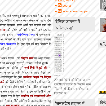
beena
vijay kumar sappatti
ने के लिए कई महत्वपूर्ण कार्यक्रम चलाये गए । १६
दैनिक जागरण में
हिंदी ब्लोगिंग में सकारात्मक लेखन को बढ़ावा देने
ाकारों क्रमश: बसंत आर्य और ललित शर्मा को
‘परिकल्पना’
सम्मान
की घोषणा की गयी । पहली बार इंटरनेट
्सव मनाया गया ।
ब्लोगोत्सव-२०१०
में सृजनात्मक
ा ५१ ब्लोगरों के लिए एक साथ सारस्वत सम्मान
फ़ॉ
शिबना प्रकाशन
के द्वारा इस वर्ष माह दिसंबर में
की गयी !
ा
आरंभ किया , वहीं
चिट्ठा चर्चा
पर अनूप शुक्ल,
र डॉ.रुपचन्द्र शास्त्री "मयंक",मनोज कुमार ,
 अजय झा, संगीता पुरी
चर्चा हिंदी चिट्ठों की
पर
 कुमार झा आदि के द्वारा लगातार चिट्ठों को
स असोसिएशन के द्वारा
अलवेला खत्री को चिट्ठा
29 मार्च 2011 को दैनिक जागरण,
पाठी
को हिंदी ब्लोगिंग में उल्लेखनीय योगदान के
राष्ट्रीय संस्करण के नियमित स्तंभ
यी संन्यास लेकर चले गये ई -पंडित की इस वर्ष
‘फिर से’ में परिकल्पना चौपाल के
ष का सफ़र पूरा कर लिया । इस वर्ष हिंदी में एक
क्रिकेट पर
सुभाष राय ने हिंदी
ब्लोगिंग की संभावनाओं और
प्रि
यम से आये, हिंदी ब्लोगिंग के दस्तावेजीकरण हेतु
'जनसंदेश टाइम्स' में
श्य से
शब्द सभागार
तथा गीत-ग़ज़ल-कविता-नज़्म