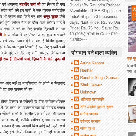
इस वर्ष अचानक
महावीर शर्मा जी
का निधन हो गया
(Hindi) *By Ravindra Prabhat
2
 संदेह नहीं की हम सभी ने एक प्रेरक मार्गदर्शक
*Available. FREE Shipping in
Fe
 पर भी प्रश्न खड़े किये गए और
अनूप शुक्ल
जैसे
India! Ships in 3-5 business
20
days. *List Price: Rs. 95 Our
्चा हुयी ब्लोगर मीट के दौरा. उस ब्लोगर मीट में
Price: Rs. 76 You Save: Rs.
रण पर नज़र डालने के लिए संजीत त्रिपाठी का यह
19 (20%) *Call in Order-079-
जी
के
आलोक में यह पोस्ट -आइए कुछ बात करें
40260260
सबसे खास ध्यान देने लायक हैं विनीत कुमार,
बल्कि पोस्टनुमा टिप्पणी हैं इसलिए इनकी चर्चा
योगदान देने वाला व्यक्ति
 के मुद्दे पर दिए गए ब्लॉग पोस्ट्स के अलावा
एक मु
ी सच हैं
,
टिप्पणी चर्चा
,
ज़िम्दगी के मेले
,
कुछ भी
Aruna Kapoor
 !
शिवानी
Harihar
पन्त थ
Randhir Singh Suman
ग्ण और व्यथित मानसिकता के लोगों ने मिलकर
Shah Nawaz
ी हद तक सफल भी रहे ।
Unknown
अविनाश वाचस्पति
र विस्तार से ब्लोगरों के बीच प्रतिस्पर्धात्मक
डॉ0 अशोक कुमार शुक्ल
 में कि ब्लॉग की विश्वसनीयता का मापदंड बनाया
ा सोचने वालों के बिपरीत एक वर्ग ऐसा भी उभरा
मनोज पाण्डेय
भव नहीं है, क्योंकि ब्लोगिंग दुनिया भर के नव
रवीन्द्र प्रभात
ाध्यम है जहां आदमी बिना कोई बड़ी पूंजी खर्च
रश्मि प्रभा...
िए इसे किसी नियम-क़ानून में नहीं बांधा जा
सुनीता शानू