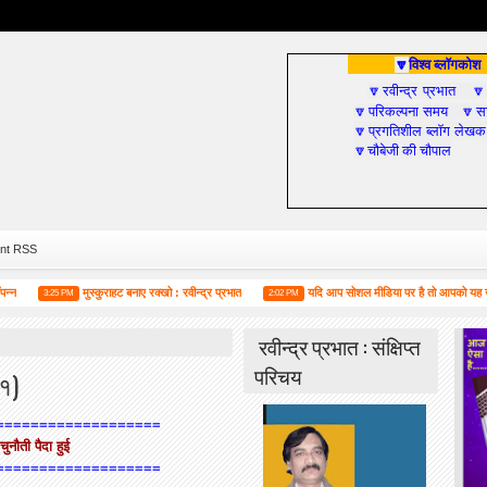
विश्व ब्लॉगकोश
🔽
रवीन्द्र प्रभात
🔽

परिकल्पना समय
सा
🔽
🔽
प्रगतिशील ब्लॉग लेखक
🔽
चौबेजी की चौपाल
🔽
nt RSS
मुस्कुराहट बनाए रक्खो : रवीन्द्र प्रभात
यदि आप सोशल मीडिया पर है तो आपको यह जरूर पढ़न
3:25 PM
2:02 PM
रवीन्द्र प्रभात : संक्षिप्त
परिचय
-१)
===================
चुनौती पैदा हुई
===================