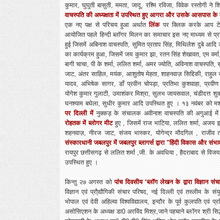
कुमार, घुघुती बासुती, ममता, जादू, रश्मि रविजा, विवेक रस्तोगी
वाचस्पति की अध्यक्षता में उपस्थित हुए आगरा और उसके आसपास के 
एक नए पक्ष से परिचय हुआ अर्थात
लिंक
पर क्लिक करके आप टेल
आयोजित पहले हिन्‍दी ब्‍लॉगर मिलन का समाचार इस नए माध्‍यम से प्रस
हुई जिसमें अबिनाश वाचस्पति, सुमित प्रताप सिंह, मिथिलेश दुबे आ
का कार्यक्रम हुआ, जिसमें जय कुमार झा, रतन सिंह शेखावत, एम वर्मा, 
बागी चाचा, पी के शर्मा, ललित शर्मा, अमर ज्योति, अविनाश वाचस्पति,
जाट, अंतर साहिल, मयंक, आशुतोष मेहता, शाहनवाज़ सिद्दिकी, राहुल र
यादव, अभिषेक सागर, डाँ प्रवीन चोपड़ा, प्रतिभा कुशवाहा, प्रव
योगेश कुमार गुलाटी, उमाशंकर मिश्रा, सुलभ जायसवाल, चंडीदत्त शुक्ल,
घनश्याम बघेला, सुधीर कुमार आदि उपस्थित हुए । १३ नवंबर को मश
पर दिल्ली में
नुक्कड़ के संचालक अवीनाश वाचस्पति की अगुआई मे
रोहतक में ब्लोगर मीट
हुए , जिसमें राज भाटिया, ललित शर्मा, अजय 
शहनवाज़, नीरज जाट, संजय भास्कर, योगेन्द्र मौदगिल , राजीव
संस्कारधानी जबलपुर में जबलपुर ब्लागर्स द्वारा "हिंदी विकास और संभाव
रायपुर छत्तीसगढ़ से ललित शर्मा ,जी. के अवधिया , हैदराबाद से व
उपस्थित हुए ।
किन्तु २७ अगस्त को
पांच दिवसीय ‘ब्लॉग लेखन के द्वारा विज्ञान संच
विज्ञान एवं प्रौ्द्यौगिकी संचार परिषद, नई दिल्ली एवं तस्लीम के संयु
भोपाल एवं देवी अहिल्या विश्वविद्यालय, इन्दौर के पूर्व कुलपति एवं प्रसि
असोसिएशन के अध्यक्ष डा0 अरविंद मिश्र,जाने पहचाने ब्लॉगर श्री सिद्