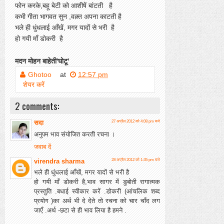
फोन करके,बहू बेटी को आशीषें बांटती है
कभी गीता भागवत सुन ,वक़्त अपना काटती है
भले ही धुंधलाई आँखें, मगर यादों से भरी है
हो गयी माँ डोकरी है
मदन मोहन बाहेती'घोटू'
Ghotoo
at
12:57 pm
शेयर करें
2 comments:
सदा
27 अप्रैल 2012 को 4:08 pm बजे
अनुपम भाव संयोजित करती रचना ।
जवाब दें
virendra sharma
28 अप्रैल 2012 को 1:35 pm बजे
भले ही धुंधलाई आँखें, मगर यादों से भरी है
हो गयी माँ डोकरी है,भाव सागर में डुबोती रागात्मक
प्रस्तुति .बधाई स्वीकार करें .डोकरी (आंचलिक शब्द
प्रयोग )का अर्थ भी दे देते तो रचना को चार चाँद लग
जाएँ .अर्थ -छटा से ही भाव लिया है हमने .