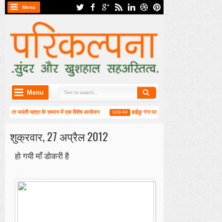
Menu
Menu
ी रजत जयंती यात्रा के सम्मान में एक विशेष आयोजन
हाईकु गंगा पटल पर हाइगा की कार्यशाला संपन्न
10:08 AM
ा संपन्न
शुक्रवार, 27 अप्रैल 2012
हो गयी माँ डोकरी है
प्यार का सागर लबालब,अनुभव से वो भरी है
हो गयी माँ डोकरी है