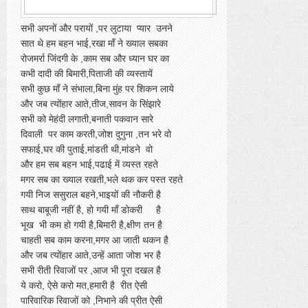
नौ दशक निज जिंदगी के,कर लिए है पार उनने
सभी अपनों और परायों ,पर लुटाया प्यार उनने
सात थे हम बहन भाई,रखा माँ ने ख्याल सबका
रोजमर्रा जिंदगी के ,काम सब और ध्यान घर का
कभी दादी की बिमारी,पिताजी की व्यस्तायें
सभी कुछ माँ ने संभाला,बिना मुंह पर शिकन लाये
और जब त्योंहार आते,तीज,सावन के सिंझारे
सभी को मेहंदी लगाती,बनाती पकवान सारे
दिवाली पर काम करती,जोश दुगुना ,तन भरे वो
सफाई,घर की पुताई,मांडती थी,मांडने वो
और हम सब बहन भाई,पढाई में व्यस्त रहते
मगर सब का ख्याल रखती,भले थक कर पस्त रहते
गयी निज ससुराल बहने,भाइयों की नौकरी है
साथ बाबूजी नहीं है, हो गयी माँ डोकरी है
भूख भी कम हो गयी है,बिमारी है,क्षीण तन है
चाहती सब काम करना,मगर आ जाती थकन है
और जब त्योंहार आते,उन्हें आता जोश भर है
सभी रीती रिवाजों पर ,आज भी पूरा दखल है
ये करो, ऐसे करो मत,हमारी है रीत ऐसी
पारिवारिक रिवाजों को ,निभाने की प्रीत ऐसी