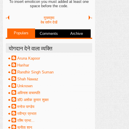
To insert emoticon you must added at least one
space before the code.
‹
मुख्यपृष्ठ
›
वेब वर्शन देखें
Populars
Comments
Archive
योगदान देने वाला व्यक्ति
Aruna Kapoor
Harihar
Randhir Singh Suman
Shah Nawaz
Unknown
अविनाश वाचस्पति
डॉ0 अशोक कुमार शुक्ल
मनोज पाण्डेय
रवीन्द्र प्रभात
रश्मि प्रभा...
सुनीता शानू