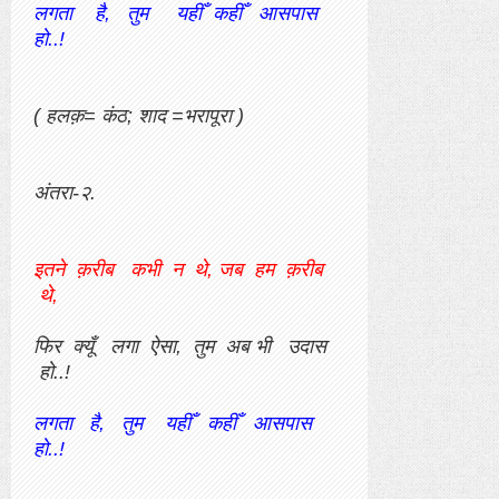
लगता है, तुम यहीँ कहीँ आसपास
हो..!
( हलक़= कंठ; शाद =भरापूरा )
अंतरा-२.
इतने क़रीब कभी न थे, जब हम क़रीब
थे,
फिर क्यूँ लगा ऐसा, तुम अब भी उदास
हो..!
लगता है, तुम यहीँ कहीँ आसपास
हो..!