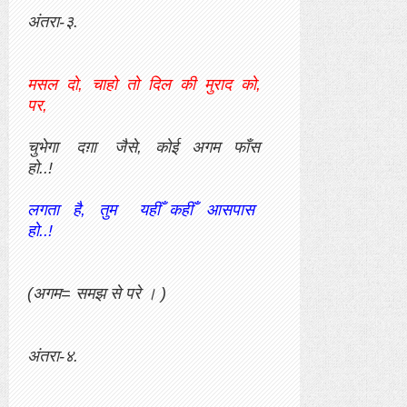
अंतरा-३.
मसल दो, चाहो तो दिल की मुराद को,
पर,
चुभेगा दग़ा जैसे, कोई अगम फाँस
हो..!
लगता है, तुम यहीँ कहीँ आसपास
हो..!
(अगम= समझ से परे । )
अंतरा-४.