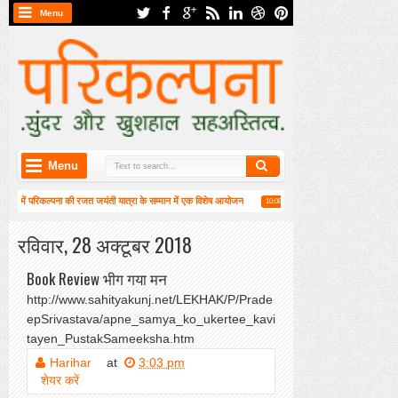
Menu
Menu
न) में परिकल्पना की रजत जयंती यात्रा के सम्मान में एक विशेष आयोजन
हाईकु गंगा पटल पर हाइगा की का
10:08 AM
3 वीं वार्षिक महासभा संपन्न
रविवार, 28 अक्टूबर 2018
Book Review भीग गया मन
http://www.sahityakunj.net/LEKHAK/P/Prade
epSrivastava/apne_samya_ko_ukertee_kavi
tayen_PustakSameeksha.htm
Harihar
at
3:03 pm
शेयर करें