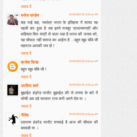
जवाब दें
मनोज पाण्डेय
26 मार्च 2012 को 11:02 am बजे
बाह भाई बाह, स्वतंत्र भारत के इतिहास में शायद यह
पहली बार हुआ है जब इतने मजबूर प्रधानमन्त्री और
वाहियात बित्त मंत्री से पाला पडा है भारत की जनता को,
यह चौपाल नहीं समाज का आईना है ...बहुत खूब चौबे जी
महाराज आपकी जय हो !
जवाब दें
ब्रजेश सिन्हा
26 मार्च 2012 को 11:03 am बजे
बहुत खूब चौबे जी !
जवाब दें
अरविन्द शर्मा
26 मार्च 2012 को 11:05 am बजे
बुझाईल हंड्रेड परसेंट बुझाईल की जे जनता के बारे में
सोची अब उहे सरकार राज करी अपने देश मा ।
जवाब दें
गीतेश
26 मार्च 2012 को 11:06 am बजे
एकदम्म हंडरेड परसेंट सच्चाई है आज की चौपाल की
बतकही मा ।
जवाब दें