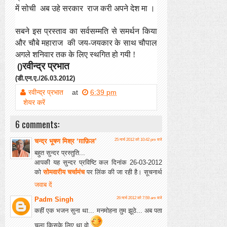
में सोची
अब उहे सरकार
राज
करी अपने देश मा
।
सबने इस प्रस्ताव का सर्वसम्मति से समर्थन किया
और चौबे महाराज
की जय-जयकार
के साथ
चौपाल
अगले
शनिवार
तक के लिए स्थगित
हो गयी !
रवीन्द्र
प्रभात
()
(डी.एन.ए./26.03.2012)
रवीन्द्र प्रभात
at
6:39 pm
शेयर करें
6 comments:
चन्द्र भूषण मिश्र ‘ग़ाफ़िल’
25 मार्च 2012 को 10:42 pm बजे
बहुत सुन्दर प्रस्तुति...
आपकी यह सुन्दर प्रविष्टि कल दिनांक 26-03-2012
को
सोमवारीय चर्चामंच
पर लिंक की जा रही है। सूचनार्थ
जवाब दें
Padm Singh
26 मार्च 2012 को 7:59 am बजे
कहीं एक भजन सुना था... मनमोहना तुम झूठे... अब पता
चला किसके लिए था वो