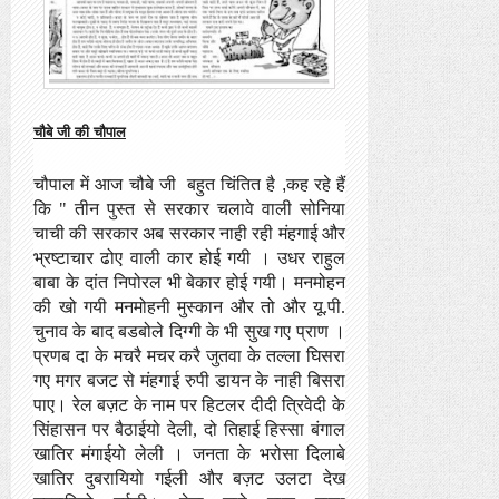
चौबे जी की चौपाल
चौपाल में
आज
चौबे जी
बहुत चिंतित है
,
कह रहे हैं
कि "
तीन पुस्त से सरकार चलावे वाली सोनिया
चाची की सरकार अब सरकार नाही रही
मंहगाई और
भ्रष्टाचार ढोए वाली
कार
होई गयी
।
उधर
राहुल
बाबा के दांत निपोरल भी बेकार होई गयी। मनमोहन
की खो गयी मनमोहनी मुस्कान और तो और यू.पी.
चुनाव के बाद बडबोले दिग्गी के भी सुख गए
प्राण
।
प्रणब दा के मचरै मचर करै जुतवा के तल्ला घिसरा
गए मगर बजट से मंहगाई रुपी डायन के नाही बिसरा
पाए।
रेल बज़ट के नाम पर
हिटलर
दीदी त्रिवेदी के
सिंहासन पर बैठाईयो देली
,
दो तिहाई हिस्सा बंगाल
खातिर मंगाईयो
लेली
। जनता के भरोसा दिलाबे
खातिर दुबरायियो गईली और बज़ट उलटा देख