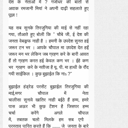
देश
के
नेताओं
में
?
गजोधर
की बातों
से
अवाक
रमजानी मियां
ने अपनी
दाढ़ी
सहलाते
हुए
पूछा !
यह सब सुनके तिरजुगिया की माई से नहीं रहा
गया
,
तौआते हुए बोली कि
"
चौबे जी
,
ई देश की
जनता वेबकूफ नाही है
। हमनी के उपदेश सुनत हई
जरूर टन भर
। आपके चौपाल मा उपदेश देत हईं
जरूर मन भर लेकिन जब ग्रहण करे के बारी आवत
हैं तो ग्रहण करत हई केवल कण भर
। ईहे कण
भर
ग्रहण
करे के नतीजा है यू. पी. मा हाथी के रौंद
गयी साईकिल
। कुछ बुझाईल कि नाs
?"
बुझाईल हंड्रेड परसेंट बुझाईल तिरजुगिया की
माई
,
मगर
चौपाल में नेता
चालीसा
सुनावे
खातिर
नाही
बईठे
हैं हम्म
,
हमरे
पास
अऊर भी कुछ
टेंशन है जिसपर
हम्म
चर्चा
करेंगे
अगले
चौपाल
में
,
तबतक
चलो
मिलके
हम
सब
एगो
प्रस्ताव
पारित
करते
हैं
कि
...
....
जे
जनता के बारे