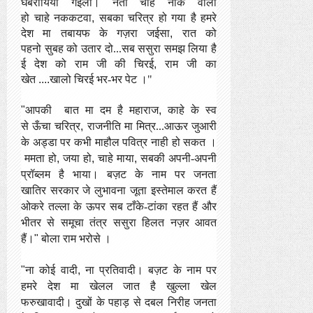
घबरायियो गईली। नेता चाहे नाक वाला
हो
चाहे
नककटवा
,
सबका
चरित्र
हो गया है हमरे
देश मा
तबायफ
के गज़रा
जईसा
,
रात
को
पहनो
सुबह
को उतार
दो...सब
ससुरा
समझ
लिया
है
ई देश को राम जी की चिरई
,
राम जी का
खेत
....
खालो
चिरई भर-भर पेट
।"
"
आपकी
बात मा दम
है महाराज
,
काहे
के स्व
से
ऊँचा चरित्र
,
राजनीति
मा
मित्र...आऊर जुआरी
के अड्डा
पर कभी
माहौल
पवित्र
नाही हो सकत
।
ममता हो
,
जया
हो
,
चाहे माया
,
सबकी अपनी-अपनी
प्रॉब्लम है भाया
। बज़ट के नाम पर जनता
खातिर
सरकार जे लुभावना जूता इस्तेमाल करत हैं
ओकरे तल्ला के ऊपर सब टाँके-टांका रहत हैं और
भीतर से समूचा तंत्र
ससुरा
हिलत नज़र आवत
हैं।
"
बोला राम
भरोसे
।
"
ना कोई वादी
,
ना प्रतिवादी
।
बज़ट के नाम पर
हमरे देश मा खेलल जात है खुल्ला खेल
फरुखावादी
। दुखों के पहाड़ से दबल निरीह
जनता