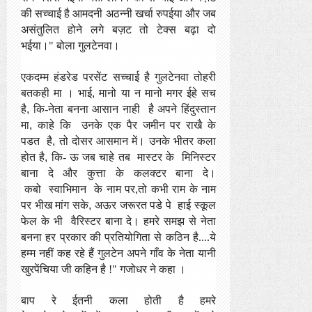
की सच्चाई है आमदनी अठन्नी खर्चा रुपईया और जब
असंतुलित होने लगे बज़ट तो टेक्स बढ़ा दो
भईया।"
बोला गुलटेनवा
।
एकदम्म हंडरेड परसेंट सच्चाई है गुलटेनवा तोहरी
बतकही मा
।
भाई
,
मानो या न मानो मगर ईहे
सच
है
,
कि-नेता बनना आसान नाही
है अपने
हिंदुस्तान
मा
,
काहे कि
उनके
एक पैर जमीन पर राखै के
पडत
है
,
तो दोसर
आसमान में
।
उनके
भीतर कला
होत
है
,
कि- ऊ जब चाहे तब
मास्टर के
मिनिस्टर
बाना दे
और कुत्ता के
कलक्टर बाना दे
।
कबो
स्वाभिमान
के नाम पर
,
तो कभी राम के नाम
पर भीख मांग सके
,
अऊर जरूरत पडे पे
हाई स्कूल
फेल के भी
वैरिस्टर बाना दे
। हमरे समझ
से
नेता
बनना हर प्रकार की प्रतियोगिता से कठिन है....ये
हम्म नहीं कह रहे हैं गुलटेन अपने
गाँव के नेता यानी
खुरपेंचिया
जी कहिन है !" गजोधर ने
कहा
।
बाप रे ईतनी कला होती
है हमरे