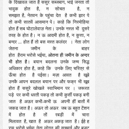
के दिखावल जात है
ससुर सब्जबाग
,
भाई
जनता तो
भावुक होत
है
,
न सोचत
है
,
न
समझत
है
,
नेतवन
के
पहुंचा देत
है कभी झार पे
तो
कभी
सातवें आसमान पे
।
काहे कि निरमोहिया
होत
हैं सब घोटालेवाज़ नेता
।
उनके
नस्ल
भी
दुसरे
तरह के होत
है
।
न ऊ आदमी होत
है
,
न कुत्ता
,
न
बन्दर ...
होत हैं
तो
बस
मस्त कलंदर
।
नेता लोग
जेतना
जमीन के
बाहर
होत
है
राम
भरोसे
भईया
,
ओतना
ही जमीन के अन्दर
भी
होत है
।
बयान बदलना उनके
जन्म सिद्ध
अधिकार होत
है
,
काहे कि
उनके लिए चरित्र से
ऊँचा होत
है पईसा
।
मज़ा आवत
है खूबे
उनकै
आपन बदलल
बयान पर और फक्र भी खूब
होत हैं
ससुरे
खोखले स्वाभिमान पर
।
जरूरत
पड़े
पर कभी धरती पकड़ तो कभी कुर्सी पकड़ बनी
जात
है अऊर कभी-कभी
ऊ अपनी हीं बातों में
जकड जात
है
।
अऊर तो
अऊर
जब ऊ बहुत टेंशन
में होत
है तों रबड़ी में चारा
मिलावत
है
,
खात
है
अऊर अकड़ जात
है
।
ईहे ह
राम भरोसे भईया नेता लोगन की सच्चाई
और बज़ट