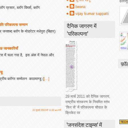
ढलासुब
beena
ग प्रसार, ब्लॉग विमर्श, ब्लॉग
vijay kumar sappatti
दैनिक जागरण में
पति परिकल्पना सम्मान
 जनशब्द ब्लॉग के मोडरेटर मधेपुरा (बिहार)
‘परिकल्पना’
कुछ जानकारियाँ
ेस में चला गया है, इस अंक में नेपाल और
फ़ॉ
डू
रीय ब्लॉगर सम्मेलन काठमाण्डू (
[...]
29 मार्च 2011 को दैनिक जागरण,
राष्ट्रीय संस्करण के नियमित स्तंभ
‘फिर से’ में परिकल्पना चौपाल के
22 जुलाई 2013 को 11:42 am बजे
क्रिकेट पर
'जनसंदेश टाइम्स' में