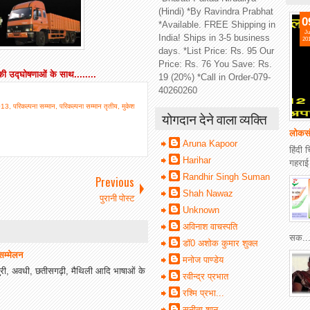
(Hindi) *By Ravindra Prabhat
0
*Available. FREE Shipping in
Ju
India! Ships in 3-5 business
20
days. *List Price: Rs. 95 Our
Price: Rs. 76 You Save: Rs.
की उद्घोषणाओं के साथ........
19 (20%) *Call in Order-079-
40260260
2013
,
परिकल्पना सम्मान
,
परिकल्पना सम्मान तृतीय
,
मुकेश
योगदान देने वाला व्यक्ति
लोकसं
Aruna Kapoor
हिंदी 
Harihar
गहराई
Randhir Singh Suman
Previous
Shah Nawaz
पुरानी पोस्ट
Unknown
अविनाश वाचस्पति
सक..
डॉ0 अशोक कुमार शुक्ल
सम्मेलन
मनोज पाण्डेय
जपुरी, अवधी, छतीसगढ़ी, मैथिली आदि भाषाओं के
रवीन्द्र प्रभात
रश्मि प्रभा...
सुनीता शानू