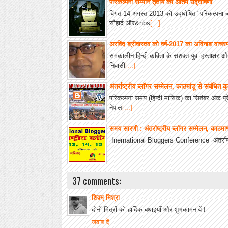
परिकल्पना सम्मान तृतीय की अंतिम उद्घोषणा
विगत 14 अगस्त 2013 को उद्घोषित "परिकल्पना ब्लॉ
सौहार्द और&nbs
[...]
अरविंद श्रीवास्तव को वर्ष-2017 का अविनाश वाचस्
समकालीन हिन्दी कविता के सशक्त युवा हस्ताक्षर और
निवासी
[...]
अंतर्राष्ट्रीय ब्लॉगर सम्मेलन, काठमांडू से संबंधित 
परिकल्पना समय (हिन्दी मासिक) का सितंबर अंक प्र
नेपाल
[...]
समय सारणी : अंतर्राष्ट्रीय ब्लॉगर सम्मेलन, काठमाण्
Inernational Bloggers Conference अंतर्राष्ट्
37 comments:
शिवम् मिश्रा
दोनों मित्रों को हार्दिक बधाइयाँ और शुभकामनायें !
जवाब दें