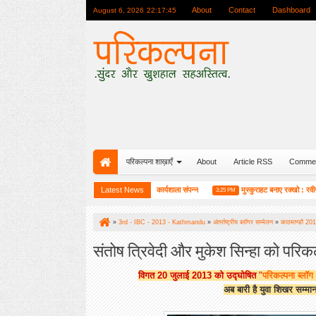
About
Contact
Dashboard
August 6, 2026
22:17:47
परिकल्पना शाख़ाएँ
About
Article RSS
Comme
ोजन
हाईकु गंगा पटल पर हाइगा की कार्यशाला संपन्न
Latest News
मुस्कुराहट बनाए रक्खो : रवीन्द्र प्रभा
10:08 AM
3:25 PM
»
3rd - IBC - 2013 - Kathmandu
»
अंतर्राष्ट्रीय ब्लॉगर सम्मेलन
»
काठमाण्डौ 20
»
संतोष त्रिवेदी
»
संतोष त्रिवेदी और मुकेश सिन्हा को परिकल्पना ब्लॉग गौरव युवा सम्मान
संतोष त्रिवेदी और मुकेश सिन्हा को परिकल
विगत 20 जुलाई 2013 को उद्घोषित
"
परिकल्पना ब्लॉग
अब बारी है
युवा शिखर सम्मा