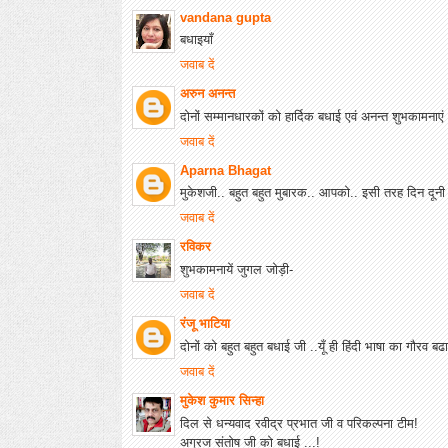
vandana gupta
बधाइयाँ
जवाब दें
अरुन अनन्त
दोनों सम्मानधारकों को हार्दिक बधाई एवं अनन्त शुभकामनाएं
जवाब दें
Aparna Bhagat
मुकेशजी.. बहुत बहुत मुबारक.. आपको.. इसी तरह दिन दूनी र
जवाब दें
रविकर
शुभकामनायें जुगल जोड़ी-
जवाब दें
रंजू भाटिया
दोनों को बहुत बहुत बधाई जी ..यूँ ही हिंदी भाषा का गौरव बढात
जवाब दें
मुकेश कुमार सिन्हा
दिल से धन्यवाद रवीद्र प्रभात जी व परिकल्पना टीम!
अग्रज संतोष जी को बधाई ...!