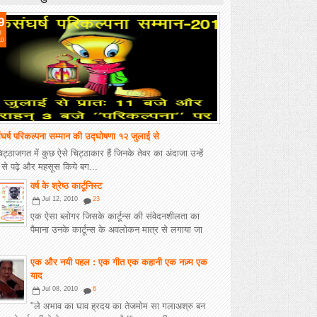
9
l
10
घर्ष परिकल्पना सम्मान की उद्घोषणा १२ जुलाई से
चिट्ठाजगत में कुछ ऐसे चिट्ठाकार हैं जिनके तेवर का अंदाजा उन्हें
 से पढ़े और महसूस किये बग...
वर्ष के श्रेष्ठ कार्टूनिस्ट
Jul 12, 2010
23
एक ऐसा ब्लोगर जिसके कार्टून्स की संवेदनशीलता का
पैमाना उनके कार्टून्स के अवलोकन मात्र से लगाया जा
.
एक और नयी पहल : एक गीत एक कहानी एक नज़्म एक
याद
Jul 08, 2010
6
"ले अभाव का घाव ह्रदय का तेजमोम सा गलाअश्रु बन