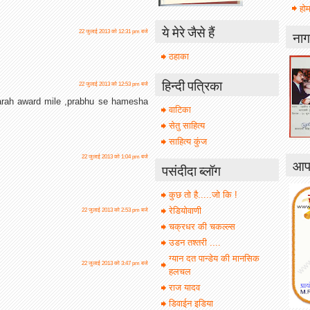
होम
ये मेरे जैसे हैं
नाग
22 जुलाई 2013 को 12:31 pm बजे
ठहाका
हिन्दी पत्रिका
22 जुलाई 2013 को 12:53 pm बजे
arah award mile ,prabhu se hamesha
वाटिका
सेतु साहित्य
साहित्य कुंज
22 जुलाई 2013 को 1:04 pm बजे
आपक
पसंदीदा ब्लॉग
कुछ तो है.....जो कि !
रेडियोवाणी
22 जुलाई 2013 को 2:53 pm बजे
चक्रधर की चकल्ल्स
उडन तश्तरी ....
ग्यान दत पान्डेय की मानसिक
22 जुलाई 2013 को 3:47 pm बजे
हलचल
राज यादव
डिवाईन इडिया