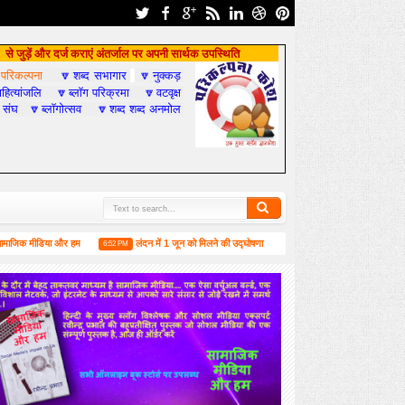
से जुड़ें और दर्ज कराएं अंतर्जाल पर अपनी सार्थक उपस्थिति
परिकल्पना
शब्द सभागार
नुक्कड़

🔽
🔽
हित्यांजलि
ब्लॉग परिक्रमा
वटवृक्ष
🔽
🔽
 संघ
ब्लॉगोत्सव
शब्द शब्द अनमोल
🔽
🔽
 मीडिया और हम
लंदन में 1 जून को मिलने की उद्घोषणा के साथ मालदीव में अंतरराष्ट्रीय हिन्दी उत्सव सम्पन्
6:52 PM