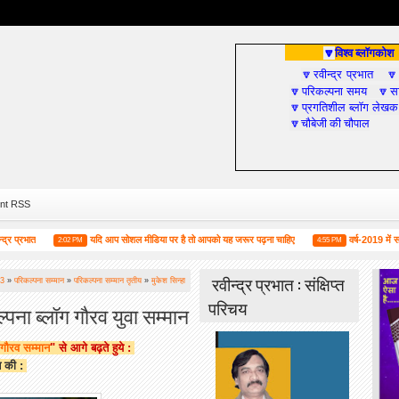
विश्व ब्लॉगकोश
🔽
रवीन्द्र प्रभात
🔽

परिकल्पना समय
सा
🔽
🔽
प्रगतिशील ब्लॉग लेखक
🔽
चौबेजी की चौपाल
🔽
nt RSS
त
यदि आप सोशल मीडिया पर है तो आपको यह जरूर पढ़ना चाहिए
वर्ष-2019 में सामाजिक
2:02 PM
4:55 PM
रवीन्द्र प्रभात : संक्षिप्त
13
»
परिकल्पना सम्मान
»
परिकल्पना सम्मान तृतीय
»
मुकेश सिन्हा
परिचय
्पना ब्लॉग गौरव युवा सम्मान
 गौरव सम्मान
" से आगे बढ़ते हुये :
न की :