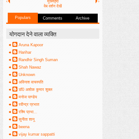
‹
मुख्यपृष्ठ
›
वेब वर्शन देखें
Populars
Comments
Archive
योगदान देने वाला व्यक्ति
Aruna Kapoor
Harihar
Randhir Singh Suman
Shah Nawaz
Unknown
अविनाश वाचस्पति
डॉ0 अशोक कुमार शुक्ल
मनोज पाण्डेय
रवीन्द्र प्रभात
रश्मि प्रभा...
सुनीता शानू
beena
vijay kumar sappatti