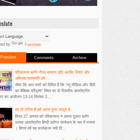
nslate
red by
Translate
Populars
Comments
Archive
परिकल्पना ब्लॉग गौरव सम्मान डॉ0 अरविंद मिश्र और
अविनाश वाचस्पति को ...
जैसा कि आप सभी को विदित है कि “न्यू मीडिया और हिंदी
का वैश्विक परिदृश्य” विषय पर दो दिवसीय अंतर्राष्ट्रीय
वाद का आयोजन 13-14 सितंबर 2...
हम तो दरिया हैं हमें अपना हुनर मालूम है...
विगत 27 अगस्त को परिकल्पना ने अपना दूसरा ब्लॉग
उत्सव अंतर्राष्ट्रीय हिन्दी ब्लॉगर सम्मेलन के रूप में मनाया
। विगत वर्ष यह कार्यक्रम नयी दि...