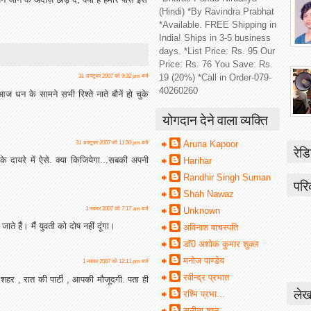
(Hindi) *By Ravindra Prabhat
*Available. FREE Shipping in
India! Ships in 3-5 business
days. *List Price: Rs. 95 Our
Price: Rs. 76 You Save: Rs.
19 (20%) *Call in Order-079-
31 अक्टूबर 2007 को 9:32 pm बजे
40260260
न के सामने सभी रिश्ते नाते बौनें हो चुके
योगदान देने वाला व्यक्ति
Aruna Kapoor
31 अक्टूबर 2007 को 11:50 pm बजे
रेडि
के दायरे में ऐसे. क्या किजियेगा...सबकी अपनी
Harihar
Randhir Singh Suman
परि
Shah Nawaz
1 नवंबर 2007 को 7:17 am बजे
Unknown
ते हैं। मैं युवती को दोष नहीं दूंगा।
अविनाश वाचस्पति
डॉ0 अशोक कुमार शुक्ल
मनोज पाण्डेय
1 नवंबर 2007 को 12:11 pm बजे
रवीन्द्र प्रभात
ऊ शहर , रात की पार्टी , आपकी मौजूदगी. पता ही
लेख
रश्मि प्रभा...
सुनीता शानू