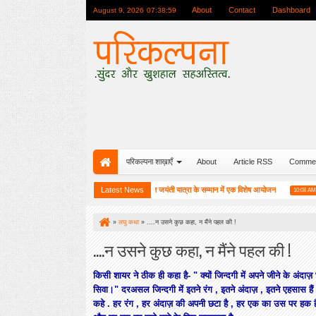
About
Contact
Dashboard
August 9, 2026
07:39:00
परिकल्पना शाख़ाएँ
About
Article RSS
Comme
बाकू (अजरबैजान) में परिकल्पना की रजत जयंती यात्रा के सम्मान में एक विशेष आयोजन
Latest News
हाईकु 
9:34 AM
10:08 AM
»
लघु कथा
»
....न उसने कुछ कहा, न मैंने पहल की !
....न उसने कुछ कहा, न मैंने पहल की !
किसी शायर ने ठीक ही कहा है- " क्यों जिन्दगी में अपने जीने के अंदाज़ 
सिवा।" दरअसल जिन्दगी में इतने रंग , इतने अंदाज़ , इतने एहसास है
कहे . हर रंग , हर अंदाज़ की अपनी छटा है , हर एक का उस पर हक है 