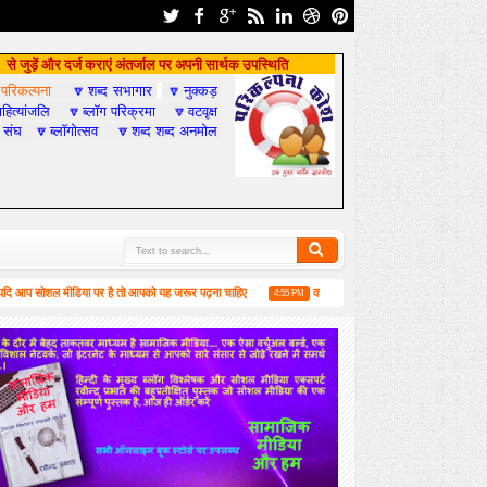
से जुड़ें और दर्ज कराएं अंतर्जाल पर अपनी सार्थक उपस्थिति
परिकल्पना
शब्द सभागार
नुक्कड़

🔽
🔽
हित्यांजलि
ब्लॉग परिक्रमा
वटवृक्ष
🔽
🔽
 संघ
ब्लॉगोत्सव
शब्द शब्द अनमोल
🔽
🔽
ोशल मीडिया पर है तो आपको यह जरूर पढ़ना चाहिए
वर्ष-2019 में सामाजिक मीडिया और हम
4:55 PM
6:52 P