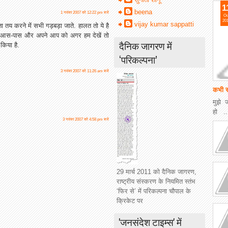
1
beena
1 नवंबर 2007 को 12:22 pm बजे
Oc
20
vijay kumar sappatti
ता तय करने में सभी गड़बड़ा जाते. हालत तो ये है
पने आस-पास और अपने आप को अगर हम देखें तो
दैनिक जागरण में
किया है.
‘परिकल्पना’
3 नवंबर 2007 को 11:26 am बजे
कभी स
मुझे 
हो ..
3 नवंबर 2007 को 4:58 pm बजे
29 मार्च 2011 को दैनिक जागरण,
राष्ट्रीय संस्करण के नियमित स्तंभ
‘फिर से’ में परिकल्पना चौपाल के
क्रिकेट पर
'जनसंदेश टाइम्स' में