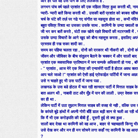
और हर पल वह उसे पाने के लिए ललकता है .
लगभग पांच वर्ष पहले प्रशांत की एक महिला मित्र हुआ करती थी, नाम
प्यारी- प्यारी बातें किया करती थी . उसकी बातें प्रशांत को बरबस ख
चर्च के घंटे की तर्ज़ पर गढे गए संगीत सा महसूस होता था , कभी मंद
बहुत पवित्र रिश्ता था उसका उसके साथ . कामिनी के उम्दा ख्यालों 
जी भर कर बातें करते , घंटों तक खोये रहते विचारों की मटरगश्ती में
उसके उम्दा विचारों के आगे खुद को बौना महसूस करता , इसलिए अ
प्रस्ताव ही रख सका शादी का .
समय का पहिया चलता रहा , दोनों को दरकार थी नौकरी की , दोनों को चि
जीवन और जीविका के बीच संतुलन बैठाने के चक्कर में और सालों बाद
प्रशांत एक व्यवसायिक प्रतिष्ठान में जन सम्पर्क अधिकारी हो गया , ब
- " प्रशांत , आज मेरे एक मित्र की एन्वार्सरी पार्टी है होटल अवध क्लार
आप चले जाओ !" प्रशांत को ऐसी हाई प्रोफाईल पार्टियों में जाना अ
उसे न चाहते हुए भी उस पार्टी में जाना पडा .
लखनऊ के उस बडे होटल में चल रही शानदार पार्टी में मित्तल साहब क
बात अलग थी , नाबावी ठाट और मुँह में पान की लाली . उम्र वेशक स
का ही था .
लेकिन पार्टी में उठा तूफ़ान मित्तल साहब की वजह से नही , वल्कि उस
के कांपते बूढे हांथों में अपनी गोरी बाँहें डाल बड़ी शान से चली आ रह
कि मैं भी एक करोड़पति की बीबी हूँ , दूसरी हुई तो क्या हुआ .
सालों बाद देखा था कामिनी को वह आज , बाहर से चहचहाती किन्तु भीत
उसे देख कर और मन ही मन सोचने लगा कहाँ गए कामिनी के वह आदर्श ? 
?