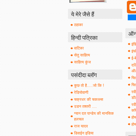
ये मेरे जैसे हैं
ठहाका
ऑनल
हिन्दी पत्रिका
इंफ़
वाटिका
इं
सेतु साहित्य
ई-ब
साहित्य कुंज
दल
औल 
पसंदीदा ब्लॉग
फ्ल
फ्ल
कुछ तो है.....जो कि !
रवी
रेडियोवाणी
डॉ
चक्रधर की चकल्ल्स
रवी
उडन तश्तरी ....
कॉ
ग्यान दत पान्डेय की मानसिक
हो
हलचल
होम
राज यादव
डिवाईन इडिया