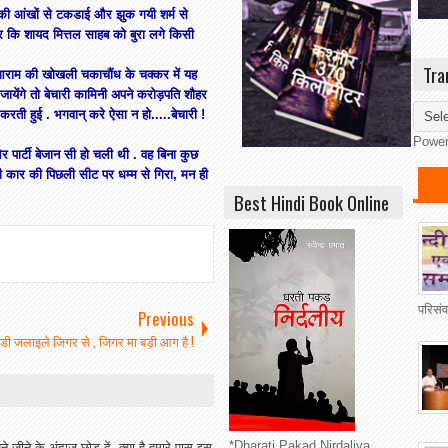
 की आंखों से टकडाई और झुक गयी शर्म से
कि शायद मित्तल साहब को बुरा लगे किसी
Tra
शोआराम की खोखली चकाचौंध के चक्कर में यह
ायेंगे तो बेचारी कामिनी अपने करोड़पति शौहर
ी करती हुई . भगवान् करे ऐसा न हो.....बेचारी !
Powe
पार्टी बेजान सी हो चली थी . वह बिना कुछ
 कार की पिछली सीट पर धम्म से गिरा, मन ही
Best Hindi Book Online
परिसं
Previous
ीडी जलाइले जिगर से , जिगर मा बड़ी आग है !
*Dharati Pakad Nirdaliya
े जीने के अंदाज़ छोड़ दें, क्या है हमारे पास इस