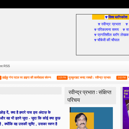
विश्व ब्लॉगकोश
🔽
रवीन्द्र प्रभात
🔽

परिकल्पना समय
सा
🔽
🔽
प्रगतिशील ब्लॉग लेखक
🔽
चौबेजी की चौपाल
🔽
nt RSS
गंगा पटल पर हाइगा की कार्यशाला संपन्न
मुस्कुराहट बनाए रक्खो : रवीन्द्र प्रभात
यदि आप स
3:25 PM
2:02 PM
रवीन्द्र प्रभात : संक्षिप्त
परिचय
छोड़ दें, क्या है हमारे पास इस अंदाज़ के
ं और वह भी इतने जुदा - जुदा कि कोई क्या कुछ
, क्योंकि वह उसकी सृष्टि , उसका स्वप्न है