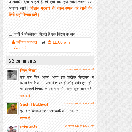
जानकारी देना चाहते हैं तो एक बार इस जाल-स्थल पर
अवश्य जाएँ।
विज्ञान प्रसार के जाल-स्थल पर जाने के
लिये यहाँ क्लिक करें।
....जारी है विश्लेषण, मिलते हैं एक विराम के बाद
रवीन्द्र प्रभात
at
11:00 am
शेयर करें
23 comments:
शिवम् मिश्रा
20 जनवरी 2011 को 11:45 am बजे
एक बार फिर आपने अपने इस सटीक विश्लेषण से
प्रभावित किया ... सच में शायद ही कोई ब्लॉग ऐसा होगा
जो आपकी निगाहों से बच पाता हो ! बहुत बहुत आभार !
जवाब दें
Sushil Bakliwal
20 जनवरी 2011 को 12:58 pm बजे
इस बार बिल्कुल नूतन जानकारियां । आभार...
जवाब दें
मनोज पाण्डेय
20 जनवरी 2011 को 1:00 pm बजे