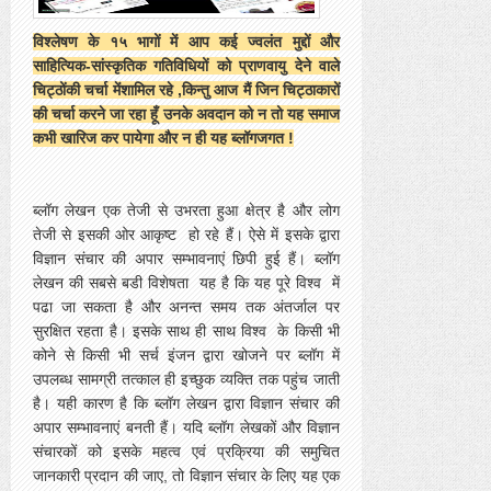
विश्लेषण के १५ भागों में आप कई ज्वलंत मुद्दों और
साहित्यिक-सांस्कृतिक गतिविधियों को प्राणवायु देने वाले
चिट्ठोंकी चर्चा मेंशामिल रहे ,किन्तु आज मैं जिन चिट्ठाकारों
की चर्चा करने जा रहा हूँ उनके अवदान को न तो यह समाज
कभी खारिज कर पायेगा और न ही यह ब्लॉगजगत !
ब्लॉग लेखन एक तेजी से उभरता हुआ क्षेत्र है और लोग
तेजी से इसकी ओर आकृष्ट हो रहे हैं। ऐसे में इसके द्वारा
विज्ञान संचार की अपार सम्भावनाएं छिपी हुई हैं। ब्लॉग
लेखन की सबसे बडी विशेषता यह है कि यह पूरे विश्व में
पढा जा सकता है और अनन्त समय तक अंतर्जाल पर
सुरक्षित रहता है। इसके साथ ही साथ विश्व के किसी भी
कोने से किसी भी सर्च इंजन द्वारा खोजने पर ब्लॉग में
उपलब्ध सामग्री तत्काल ही इच्छुक व्यक्ति तक पहुंच जाती
है। यही कारण है कि ब्लॉग लेखन द्वारा विज्ञान संचार की
अपार सम्भावनाएं बनती हैं। यदि ब्लॉग लेखकों और विज्ञान
संचारकों को इसके महत्व एवं प्रक्रिया की समुचित
जानकारी प्रदान की जाए, तो विज्ञान संचार के लिए यह एक