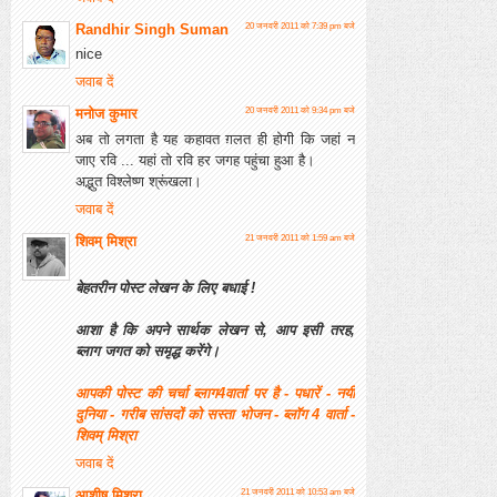
Randhir Singh Suman
20 जनवरी 2011 को 7:39 pm बजे
nice
जवाब दें
मनोज कुमार
20 जनवरी 2011 को 9:34 pm बजे
अब तो लगता है यह कहावत ग़लत ही होगी कि जहां न
जाए रवि ... यहां तो रवि हर जगह पहुंचा हुआ है।
अद्भुत विश्लेष्ण श्रूंखला।
जवाब दें
शिवम् मिश्रा
21 जनवरी 2011 को 1:59 am बजे
बेहतरीन पोस्ट लेखन के लिए बधाई !
आशा है कि अपने सार्थक लेखन से, आप इसी तरह,
ब्लाग जगत को समृद्ध करेंगे।
आपकी पोस्ट की चर्चा ब्लाग4वार्ता पर है - पधारें - नयी
दुनिया - गरीब सांसदों को सस्ता भोजन - ब्लॉग 4 वार्ता -
शिवम् मिश्रा
जवाब दें
आशीष मिश्रा
21 जनवरी 2011 को 10:53 am बजे