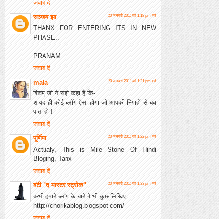
जवाब दें
सञ्जय झा
20 जनवरी 2011 को 1:18 pm बजे
THANX FOR ENTERING ITS IN NEW
PHASE..
PRANAM.
जवाब दें
mala
20 जनवरी 2011 को 1:21 pm बजे
शिवम् जी ने सही कहा है कि-
शायद ही कोई ब्लॉग ऐसा होगा जो आपकी निगाहों से बच
पाता हो !
जवाब दें
पूर्णिमा
20 जनवरी 2011 को 1:22 pm बजे
Actualy, This is Mile Stone Of Hindi
Bloging, Tanx
जवाब दें
बंटी "द मास्टर स्ट्रोक"
20 जनवरी 2011 को 1:33 pm बजे
कभी हमारे ब्लॉग के बारे मे भी कुछ लिखिए ...
http://chorikablog.blogspot.com/
जवाब दें