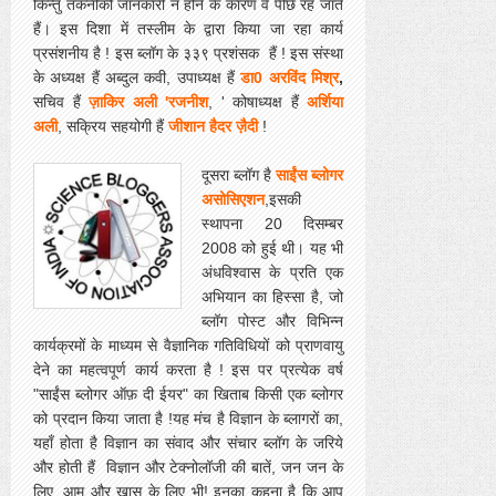
किन्तु तकनीकी जानकारी न होने के कारण वे पीछे रह जाते
हैं। इस दिशा में तस्लीम के द्वारा किया जा रहा कार्य
प्रसंशनीय है ! इस ब्लॉग के ३३९ प्रशंसक हैं ! इस संस्था
के अध्यक्ष हैं अब्दुल कवी, उपाध्यक्ष हैं
डा0 अरविंद मिश्र
,
सचिव हैं
ज़ाकिर अली 'रजनीश
, ' कोषाध्यक्ष हैं
अर्शिया
अली
, सक्रिय सहयोगी हैं
जीशान हैदर ज़ैदी
!
दूसरा ब्लॉग है
साईंस ब्लोगर
असोसिएशन
,इसकी
स्‍थापना 20 दिसम्‍बर
2008 को हुई थी। यह भी
अंधविश्वास के प्रति एक
अभियान का हिस्सा है, जो
ब्लॉग पोस्ट और विभिन्न
कार्यक्रमों के माध्यम से वैज्ञानिक गतिविधियों को प्राणवायु
देने का महत्वपूर्ण कार्य करता है ! इस पर प्रत्येक वर्ष
"साईंस ब्लोगर ऑफ़ दी ईयर" का खिताब किसी एक ब्लोगर
को प्रदान किया जाता है !यह मंच है विज्ञान के ब्लागरों का,
यहाँ होता है विज्ञान का संवाद और संचार ब्लॉग के जरिये
और होती हैं विज्ञान और टेक्नोलॉजी की बातें, जन जन के
लिए, आम और खास के लिए भी! इनका कहना है कि आप