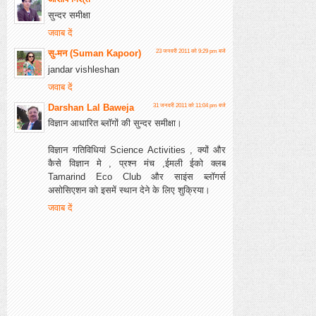
सुन्दर समीक्षा
जवाब दें
सु-मन (Suman Kapoor)
23 जनवरी 2011 को 9:29 pm बजे
jandar vishleshan
जवाब दें
Darshan Lal Baweja
31 जनवरी 2011 को 11:04 pm बजे
विज्ञान आधारित ब्‍लॉगों की सुन्‍दर समीक्षा।
विज्ञान गतिविधियां Science Activities , क्यों और
कैसे विज्ञान मे , प्रश्न मंच ,ईमली ईको क्लब
Tamarind Eco Club और साइंस ब्‍लॉगर्स
असोसिएशन को इसमें स्‍थान देने के लिए शुक्रिया।
जवाब दें