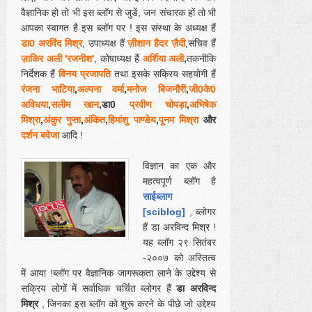
वैज्ञानिक हो तो भी इस ब्लॉग से जुडें, जन संचारक हों तो भी
आपका स्वागत है इस ब्लॉग पर ! इस संस्था के अध्यक्ष हैं
डा0 अरविंद मिश्र
, उपाध्यक्ष हैं
ज़ीशान हैदर ज़ैदी
,सचिव हैं
ज़ाकिर अली 'रजनीश'
, कोषाध्यक्ष हैं
अर्शिया अली
,
तकनीकि
निर्देशक हैं
विनय प्रजापति
तथा इसके सक्रिय सहयोगी हैं
रंजना भाटिया
,
अल्पना वर्मा
,
मनोज बिजनौरी
,
जी0के0
अविधया
,
सलीम खान
,डा0
प्रवीण चोपड़ा
,
अभिषेक
मिश्रा
,
अंकुर गुप्ता
,
अंकित
,
हिमांशु पाण्डेय
,
पूनम मिश्रा
और
दर्शन बवेजा
आदि !
विज्ञान का एक और
महत्वपूर्ण ब्लॉग है
साईब्लाग
[sciblog]
, ब्लोगर
हैं डा अरविन्द मिश्र !
यह ब्लॉग २९ सितंबर
-२००७ को अस्तित्व
में आया !
ब्लॉग पर वैज्ञानिक जागरूकता लाने के उद्देश्य से
सक्रिय लोगों में सर्वाधिक चर्चित ब्लोगर हैं
डा अरविन्द
मिश्र
, जिनका इस ब्लॉग को शुरू करने के पीछे जो उद्देश्य