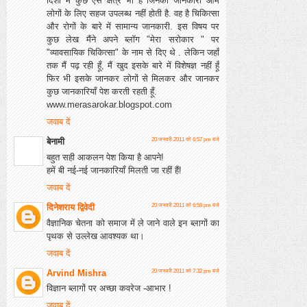
दिशा में कुछ ऐसे क्षेत्र भी हैं जिनकी जानकारी आम
लोगों के लिए सहज उपलब्ध नहीं होती है. वह है चिकित्सा
और रोगों के बारे में सामान्य जानकारी. इस विषय पर
कुछ लेख मैंने अपने ब्लॉग "मेरा सरोकार " पर
"व्यावसायिक चिकित्सा" के नाम से दिए थे . लेकिन जहाँ
तक मैं पढ़ रही हूँ, मैं खुद इसके बारे में विशेषज्ञ नहीं हूँ
फिर भी इसके जानकर लोगों से मिलकर और जानकर
कुछ जानकारियाँ पेश करती रहती हूँ.
www.merasarokar.blogspot.com
जवाब दें
बेनामी
20 जनवरी 2011 को 6:57 pm बजे
बहुत सही आकलन पेश किया है आपने!
हमें बी नई-नई जानकारियाँ मिलती जा रहीं हैं!
जवाब दें
दिनेशराय द्विवेदी
20 जनवरी 2011 को 6:58 pm बजे
वैज्ञानिक चेतना को समाज में ले जाने वाले इन ब्लागों का
पृथक से उल्लेख आवश्यक था।
जवाब दें
Arvind Mishra
20 जनवरी 2011 को 7:32 pm बजे
विज्ञान ब्लागों पर अच्छा कवरेज -आभार !
जवाब दें