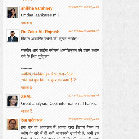
shikha varshney
20 जनवरी 2011 को 2:22 pm बजे
umdaa jaankaree mili.
जवाब दें
Dr. Zakir Ali Rajnish
20 जनवरी 2011 को 2:29 pm बजे
विज्ञान आधारित ब्‍लॉगों की सुन्‍दर समीक्षा।
तस्‍लीम और साइंस ब्‍लॉगर्स असोसिएशन को इसमें स्‍थान
देने के लिए शुक्रिया।
---------
ज्‍योतिष,अंकविद्या,हस्‍तरेख,टोना-टोटका।
सांपों को दूध पिलाना पुण्‍य का काम है ?
जवाब दें
ZEAL
20 जनवरी 2011 को 5:04 pm बजे
Great analysis. Cool information . Thanks.
जवाब दें
रेखा श्रीवास्तव
20 जनवरी 2011 को 6:27 pm बजे
इस बार के आकलन में आपके द्वारा विज्ञान विषय पर
ब्लॉग के बारे में दी गयी जानकारी उपयोगी है. अभी इस