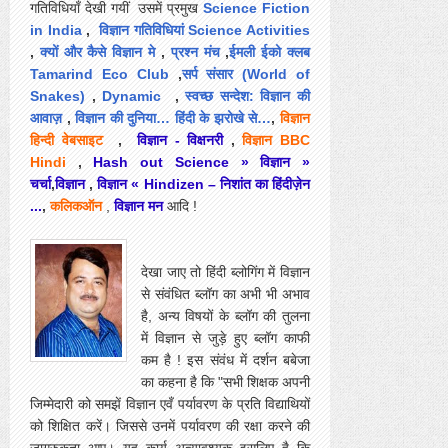
गतिविधियाँ देखी गयीं उसमें प्रमुख
Science Fiction
in India
,
विज्ञान गतिविधियां Science Activities
,
क्यों और कैसे विज्ञान मे
,
प्रश्न मंच
,
ईमली ईको क्लब
Tamarind Eco Club
,
सर्प संसार (World of
Snakes)
,
Dynamic
,
स्वच्छ सन्देश: विज्ञान की
आवाज़
,
विज्ञान की दुनिया… हिंदी के झरोखे से…
,
विज्ञान
हिन्दी वेबसाइट
,
विज्ञान - विक्षनरी
,
विज्ञान BBC
Hindi
,
Hash out Science » विज्ञान »
चर्चा
,
विज्ञान
,
विज्ञान « Hindizen – निशांत का हिंदीज़ेन
...
,
कलिकऑन
,
विज्ञान मन
आदि !
देखा जाए तो हिंदी ब्लोगिंग में विज्ञान
से संवंधित ब्लॉग का अभी भी अभाव
है, अन्य विषयों के ब्लॉग की तुलना
में विज्ञान से जुड़े हुए ब्लॉग काफी
कम है ! इस संवंध में दर्शन बबेजा
का कहना है कि "सभी शिक्षक अपनी
जिम्मेदारी को समझें विज्ञान एवँ पर्यावरण के प्रति विद्याथियों
को शिक्षित करें। जिससे उनमें पर्यावरण की रक्षा करने की
जागरुकता आए। यह कार्य अत्यावश्यक इसलिए है कि