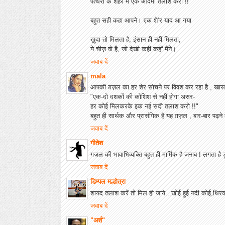
पत्थरों के शहर में एक आदमी तलाश करो !!
बहुत सही कहा आपने। एक शे’र याद आ गया
ख़ुदा तो मिलता है, इंसान ही नहीं मिलता,
ये चीज़ वो है, जो देखी कहीं कहीं मैंने।
जवाब दें
mala
आपकी ग़ज़ल का हर शेर सोचने पर विवश कर रहा है , खासक
"एक-दो दशकों की कोशिश से नहीं होगा असर-
हर कोई मिलकरके इक नई सदी तलाश करो !!"
बहुत ही सार्थक और प्रासंगिक है यह ग़ज़ल , बार-बार पढ़ने 
जवाब दें
गीतेश
ग़ज़ल की भावाभिव्यक्ति बहुत ही मार्मिक है जनाब ! लगता ह
जवाब दें
डिम्पल मल्होत्रा
शायद तलाश करें तो मिल ही जाये...खोई हुई नदी कोई,थिरक
जवाब दें
"अर्श"