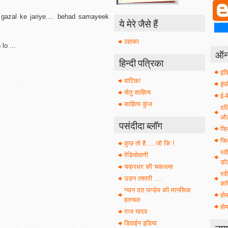
 gazal ke jariye.... behad samayeek
ये मेरे जैसे हैं
ठहाका
lo ...
ऑनल
हिन्दी पत्रिका
इंफ़
वाटिका
इं
सेतु साहित्य
ई-ब
साहित्य कुंज
दल
औल 
पसंदीदा ब्लॉग
फ्ल
फ्ल
कुछ तो है.....जो कि !
रवी
रेडियोवाणी
डॉ
चक्रधर की चकल्ल्स
रवी
उडन तश्तरी ....
कॉ
ग्यान दत पान्डेय की मानसिक
हो
हलचल
होम
राज यादव
डिवाईन इडिया
नाग