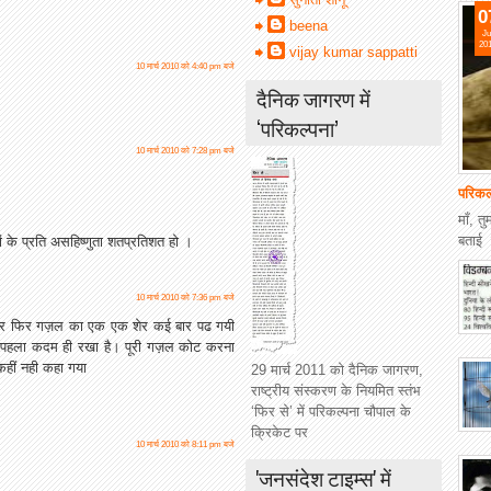
0
beena
Ju
20
vijay kumar sappatti
10 मार्च 2010 को 4:40 pm बजे
दैनिक जागरण में
‘परिकल्पना’
10 मार्च 2010 को 7:28 pm बजे
परिकल्
माँ, 
बताई 
ों के प्रति असहिष्णुता शतप्रतिशत हो ।
10 मार्च 2010 को 7:36 pm बजे
है और फिर गज़ल का एक एक शेर कई बार पढ गयी
मे पहला कदम ही रखा है। पूरी गज़ल कोट करना
 कहीं नही कहा गया
29 मार्च 2011 को दैनिक जागरण,
राष्ट्रीय संस्करण के नियमित स्तंभ
‘फिर से’ में परिकल्पना चौपाल के
क्रिकेट पर
10 मार्च 2010 को 8:11 pm बजे
'जनसंदेश टाइम्स' में