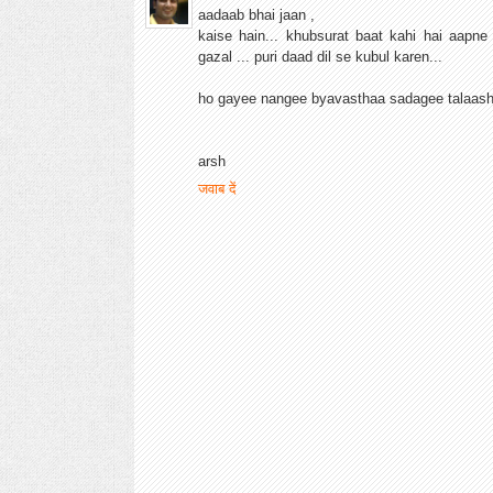
aadaab bhai jaan ,
kaise hain... khubsurat baat kahi hai aapne
gazal ... puri daad dil se kubul karen...
ho gayee nangee byavasthaa sadagee talaash 
arsh
जवाब दें