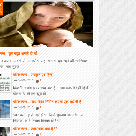
7
l
15
पना - तुम बहुत अच्छी हो माँ
तुमने अपनी आदतों से समझौता,सहनशीलता,चुप रहने की खासियत
पर, जब सूरज ...
परिकल्पना - संस्कृत एवं हिन्दी
Jul 06, 2015
1
कितनी अजीब हास्यास्पद बात है - जब कोई विदेशी हिन्दी में
बोलता है तो हम खुश हो...
परिकल्पना - प्यार दिशा निर्मित करती एक हथेली है
Jul 08, 2015
1
प्यार कभी क़र्ज़ नहीं होता जिसे चुकाया जा सके या
जिसका कोई हिसाब किताब हो ! प्या...
परिकल्पना - खतरनाक क्या है !?
Jul 05, 2015
2