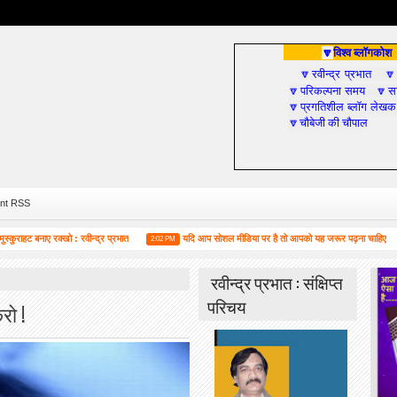
विश्व ब्लॉगकोश
🔽
रवीन्द्र प्रभात
🔽

परिकल्पना समय
सा
🔽
🔽
प्रगतिशील ब्लॉग लेखक
🔽
चौबेजी की चौपाल
🔽
nt RSS
हट बनाए रक्खो : रवीन्द्र प्रभात
यदि आप सोशल मीडिया पर है तो आपको यह जरूर पढ़ना चाहिए
2:02 PM
4:55
रवीन्द्र प्रभात : संक्षिप्त
परिचय
रो !