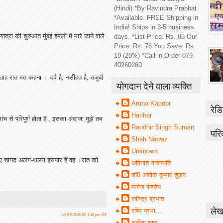
(Hindi) *By Ravindra Prabhat
*Available. FREE Shipping in
India! Ships in 3-5 business
्रा की शुरुआत मुंबई हमलों में मारे जाने वाले
days. *List Price: Rs. 95 Our
Price: Rs. 76 You Save: Rs.
19 (20%) *Call in Order-079-
40260260
 रात मत कहना । दर्द है, नसीहत है, तजुर्बा
योगदान देने वाला व्यक्ति
Aruna Kapoor
रेडि
Harihar
च से परिपूर्ण होता है , इसका अंदाजा मुझे तब
Randhir Singh Suman
परि
Shah Nawaz
Unknown
हइसलिए शायद अलग-थलग इसपार है वह ।रात को
अविनाश वाचस्पति
डॉ0 अशोक कुमार शुक्ल
मनोज पाण्डेय
रवीन्द्र प्रभात
लेख
रश्मि प्रभा...
10 मार्च 2010 को 1:18 pm बजे
सुनीता शानू