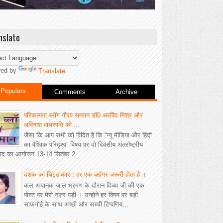
nslate
red by
Translate
Populars
Comments
Archive
परिकल्पना ब्लॉग गौरव सम्मान डॉ0 अरविंद मिश्र और
अविनाश वाचस्पति को ...
जैसा कि आप सभी को विदित है कि “न्यू मीडिया और हिंदी
का वैश्विक परिदृश्य” विषय पर दो दिवसीय अंतर्राष्ट्रीय
वाद का आयोजन 13-14 सितंबर 2...
दशक का चिट्ठाकार : हर एक ब्लॉगर जरूरी होता है ।
कल अचानक जाल भ्रमण के दौरान दिव्या जी की एक
पोस्ट पर मेरी नज़र पड़ी । उन्होने हर विषय पर बड़ी
साफ़गोई के साथ अच्छी और सच्ची टिप्पणिय...