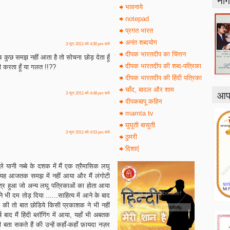
भावनाये
notepad
प्रगत भारत
अनंत शब्दयोग
3 जून 2011 को 4:30 pm बजे
दीपक भारतदीप का चिंत्तन
 जब कुछ समझ नहीं आता है तो सोचना छोड़ देता हूँ
दीपक भारतदीप की शब्द-पत्रिका
ही करता हूँ या गलत !!??
दीपक भारतदीप की हिंदी पत्रिका
चाँद, बादल और शाम
आपक
3 जून 2011 को 4:48 pm बजे
दीपकबापू कहिन
mamta tv
घुघूती बासूती
3 जून 2011 को 4:53 pm बजे
ठुमरी
दिशाएं
 यानी नब्बे के दशक में मैं एक त्रैमासिक लघु
ुआ यह आजतक समझ में नहीं आया और मैं लंगोटी
र हुआ जो अन्य लघु पत्रिकाओं का होता आया
 भी दम तोड़ दिया ......साहित्य में आने के बाद
खक की तो बात छोडिये किसी प्रकाशक ने भी नहीं
ष बाद मैं हिंदी ब्लॉगिंग में आया, यहाँ भी अबतक
बता सकते हैं की उन्हें कहाँ-कहाँ फ़ायदा नज़र