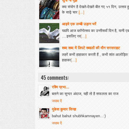
सुनो ना मुझे
क्या संयोग है देखते-देखते बीत गए ५१ दिन, उत्स
के साढ़े चार
[...]
आइये एक लम्बी उड़ान भरें
यद्यपि आज ब्लॉगोत्सव का उन्तीसवाँ दिन है, यानी एक द
....इसलिए रव
[...]
शब्द शब्द में लिपटे ख्यालों की मौन सरसराहट
लहरें कभी हाहाकार करती हैं , कभी शांत आलोड़ित हो
हाहाका
[...]
45 comments:
रश्मि प्रभा...
बताने का सुन्दर अंदाज, यही तो है सफलता का राज
जवाब दें
मुकेश कुमार सिन्हा
bahut bahut shubhkamnayen...:)
जवाब दें