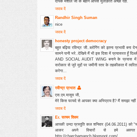
दीपक मशाल जी के बहाने आपसे मुलाक़ात अच्छी रही.
जवाब दें
Randhir Singh Suman
nice
जवाब दें
honesty project democracy
बहुत बढ़िया रविन्द्र जी..ब्लोगिंग को इतना प्रभावी बना द
सामने पानी भरे..देखिये मैं भी इस दिशा में प्रयासरत 
AND SOCIAL AUDIT WING बनाने के प्रयास में ज
सरोकार से जुरे मुद्दों पर जमीनी स्तर के तहकीकात में त्वरित
करेगा...
जवाब दें
रवीन्द्र प्रभात
एस.एम.मासूम जी,
मेरे किस फायदे से आपका क्या अभिप्राय है? मैं समझा नहीं क
जवाब दें
Er. सत्यम शिवम
आपकी उम्दा प्रस्तुति कल शनिवार (04.06.2011) को "चर
आकर अपने विचारों से हमे अवगत क
http://charchamanch.blogspot.com/