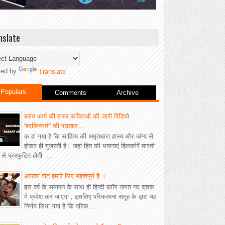
nslate
red by
Translate
Populars
Comments
Archive
बसंत आर्य की हास्य कविताओं की जारी विडियो
'बदकिस्मती' की पड़ताल....
क हा गया है कि साहित्य की अमृतधारा हास्य और व्यंग्य से
होकर ही गुजरती है। जहां हित की भावनाएं हिलकोरें मारती
ीं से प्रस्फुटित होती ...
आपका वोट हमारे लिए महत्वपूर्ण है ।
इस वर्ष के समापन के साथ ही हिन्दी ब्लॉग जगत नए दशक
मे प्रवेश कर जाएगा , इसलिए परिकल्पना समूह के द्वारा यह
निर्णय लिया गया है कि परिक...