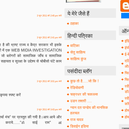
ये मेरे जैसे हैं
3 जून 2011 को 2:40 pm बजे
ठहाका
ऑनल
हिन्दी पत्रिका
3 जून 2011 को 2:41 pm बजे
इंफ़
ेना है की भ्रष्ट राज्य व केंद्र सरकार भी इसके
वाटिका
इं
हूँ दिल्ली में एक WEB MIDIA INVESTIGATION
सेतु साहित्य
ई-ब
ो ब्लोगरों को सामाजिक जाँच व सामाजिक
साहित्य कुंज
दल
 सहायता व सुरक्षा के उद्देश्य से चोबीसो घंटे काम
औल 
पसंदीदा ब्लॉग
फ्ल
फ्ल
कुछ तो है.....जो कि !
3 जून 2011 को 3:01 pm बजे
रवी
रेडियोवाणी
डॉ
चक्रधर की चकल्ल्स
ृपया स्पष्ट करें
रवी
उडन तश्तरी ....
कॉ
ग्यान दत पान्डेय की मानसिक
हो
3 जून 2011 को 3:43 pm बजे
हलचल
होम
्चा मंच" पर प्रस्तुत की गयी है।आप आये और
राज यादव
राये......"ॐ साई राम" at
डिवाईन इडिया
नाग