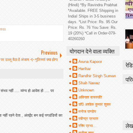
म
(Hindi) *By Ravindra Prabhat
*Available. FREE Shipping in
India! Ships in 3-5 business
days. *List Price: Rs. 95 Our
Price: Rs. 76 You Save: Rs.
2011
19 (20%) *Call in Order-079-
40260260
योगदान देने वाला व्यक्ति
Previous
र उल्लू बैठा है अंजाम -ए- गुलिस्तां क्या होगा
Aruna Kapoor
रेडि
Harihar
Randhir Singh Suman
परि
Shah Nawaz
Unknown
संभव नहीं .... व्यंग्य हो आवेश हो .... पर
अविनाश वाचस्पति
डॉ0 अशोक कुमार शुक्ल
मनोज पाण्डेय
नहीं रहने देता , अंतर्द्वंद बन कई पगडंडियों का
रवीन्द्र प्रभात
लेख
रश्मि प्रभा...
सुनीता शानू