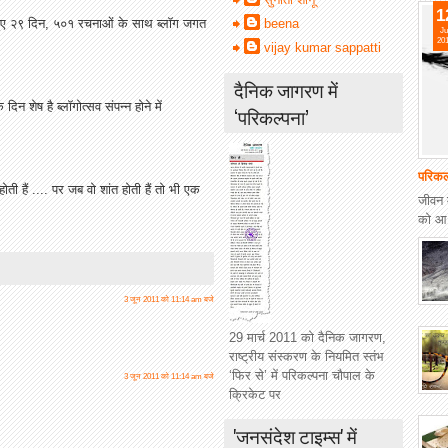
1
व हुए २९ दिन, ५०१ रचनाओं के साथ ब्लॉग जगत
beena
Ju
20
vijay kumar sappatti
दैनिक जागरण में
िन शेष है ब्लॉगोत्सव संपन्न होने में
‘परिकल्पना’
परिकल
ती हैं .... पर जब वो शांत होती हैं तो भी एक
जीवन 
को आ.
3 जून 2011 को 11:14 am बजे
29 मार्च 2011 को दैनिक जागरण,
राष्ट्रीय संस्करण के नियमित स्तंभ
‘फिर से’ में परिकल्पना चौपाल के
3 जून 2011 को 11:14 am बजे
क्रिकेट पर
'जनसंदेश टाइम्स' में