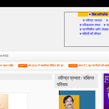
विश्व ब्लॉगकोश
🔽
रवीन्द्र प्रभात
🔽

परिकल्पना समय
सा
🔽
🔽
प्रगतिशील ब्लॉग लेखक
🔽
चौबेजी की चौपाल
🔽
nt RSS
चाहिए
वर्ष-2019 में सामाजिक मीडिया और हम
लंदन में 1 जून को मिलने की उद्घोषणा के साथ
4:55 PM
6:52 PM
रवीन्द्र प्रभात : संक्षिप्त
परिचय