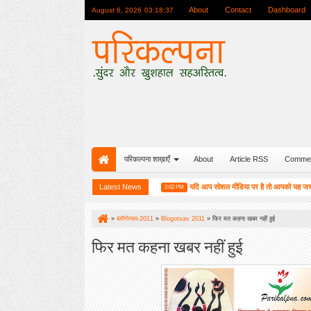
About
Contact
Dashboard
August 6, 2026
03:18:38
परिकल्पना शाख़ाएँ
About
Article RSS
Comme
मुस्कुराहट बनाए रक्खो : रवीन्द्र प्रभात
Latest News
यदि आप सोशल मीडिया पर है तो आपको यह जरूर पढ़ना 
:25 PM
2:02 PM
»
ब्लॉगोत्सव-2011
»
Blogotsav 2011
»
फिर मत कहना खबर नहीं हुई
फिर मत कहना खबर नहीं हुई