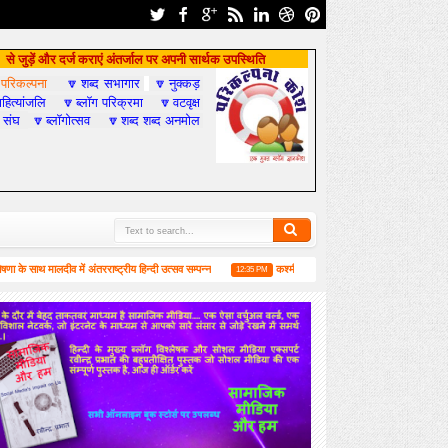
से जुड़ें और दर्ज कराएं अंतर्जाल पर अपनी सार्थक उपस्थिति
परिकल्पना
शब्द सभागार
नुक्कड़

🔽
🔽
हित्यांजलि
ब्लॉग परिक्रमा
वटवृक्ष
🔽
🔽
 संघ
ब्लॉगोत्सव
शब्द शब्द अनमोल
🔽
🔽
 मालदीव में अंतरराष्ट्रीय हिन्दी उत्सव सम्पन्न
कश्मीर पर आधारित यह उपन्यास आपको जरूर पढ़ना चा
12:35 PM