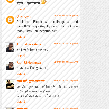
बढ़िया... सुभकामनाये
जवाब दें
Unknown
31 अगस्त 2015 को 1:10 pm बजे
Published Ebook with onlinegatha, and
earn 85% huge Royalty,send abstract free
today: http://onlinegatha.com/
जवाब दें
Atul Shrivastava
31 अगस्त 2015 को 3:35 pm बजे
आयोजन के लिए शुभकामनाएं
जवाब दें
Atul Shrivastava
31 अगस्त 2015 को 3:36 pm बजे
आयोजन के लिए शुभकामनाएं
जवाब दें
गगन शर्मा, कुछ अलग सा
31 अगस्त 2015 को 3:41 pm बजे
एक और सुवर्णावसर, कोशिश रहेगी कि फिर एक बार
सारे बंधुओं से मुलाकात हो सके।
हर बार की तरह सफलता की कामना है।
जवाब दें
31 अगस्त 2015 को 9:39 pm बजे