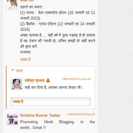
केवल राम
ठहरने का स्थान:
(1) पटाया : बेला एक्सप्रेस होटल (10 जनवरी एवं 11
जनवरी 2015)
(2) बैंकॉक : ग्रांड एप्लिन (12 जनवरी एवं 14 जनवरी
2015)
अच्छा प्रयास है ... यहाँ वर्ष में कुछ गड़बड़ है हो सकता
है यह टंकण की गलती हो, उचित समझें तो सही करने
की कृपा करें.
धन्यवाद
जवाब दें
उत्तर
1 सितंबर 2015 को 11:13 am बजे
रवीन्द्र प्रभात
सही कर दिया है, आपका आभार केवल जी।
जवाब दें
Krishna Kumar Yadav
1 सितंबर 2015 को 8:55 pm बजे
Promoting Hindi Blogging in the
world...Great !!