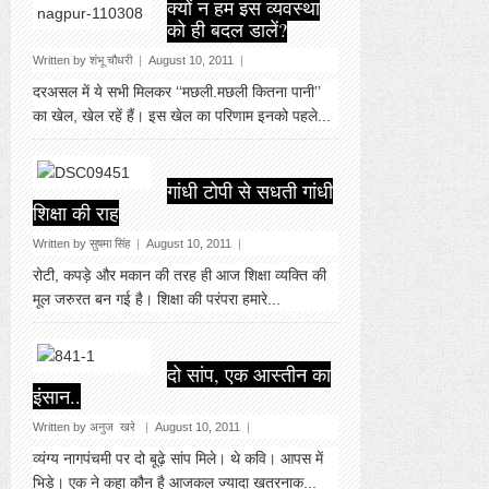
क्यों न हम इस व्यवस्था
को ही बदल डालें?
Written by शंभू चौधरी
|
August 10, 2011
|
दरअसल में ये सभी मिलकर ‘‘मछली.मछली कितना पानी’’
का खेल, खेल रहें हैं। इस खेल का परिणाम इनको पहले...
गांधी टोपी से सधती गांधी
शिक्षा की राह
Written by सुषमा सिंह
|
August 10, 2011
|
रोटी, कपड़े और मकान की तरह ही आज शिक्षा व्यक्ति की
मूल जरुरत बन गई है। शिक्षा की परंपरा हमारे...
दो सांप, एक आस्तीन का
इंसान..
Written by अनुज खरे
|
August 10, 2011
|
व्यंग्य नागपंचमी पर दो बूढ़े सांप मिले। थे कवि। आपस में
भिड़े। एक ने कहा कौन है आजकल ज्यादा खतरनाक...