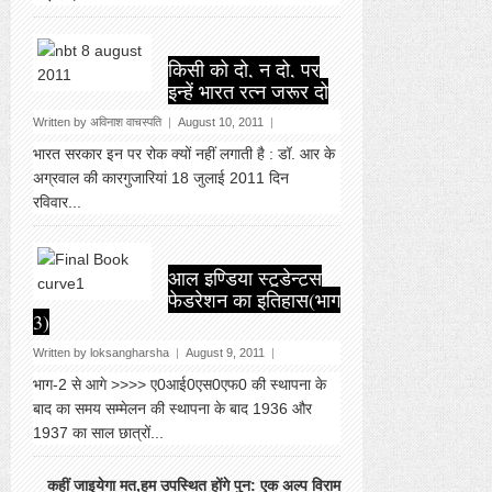
किसी को दो, न दो, पर
इन्‍हें भारत रत्‍न जरूर दो
Written by
अविनाश वाचस्पति
|
August 10, 2011
|
भारत सरकार इन पर रोक क्‍यों नहीं लगाती है : डॉ. आर के
अग्रवाल की कारगुजारियां 18 जुलाई 2011 दिन
रविवार...
आल इण्डिया स्टूडेन्ट्स
फेडरेशन का इतिहास(भाग
3)
Written by
loksangharsha
|
August 9, 2011
|
भाग-2 से आगे >>>> ए0आई0एस0एफ0 की स्थापना के
बाद का समय सम्मेलन की स्थापना के बाद 1936 और
1937 का साल छात्रों...
कहीं जाइयेगा मत,हम उपस्थित होंगे पुन: एक अल्प विराम