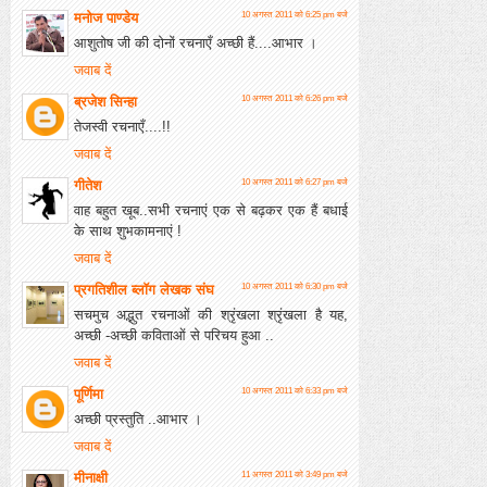
मनोज पाण्डेय
10 अगस्त 2011 को 6:25 pm बजे
आशुतोष जी की दोनों रचनाएँ अच्‍छी हैं....आभार ।
जवाब दें
ब्रजेश सिन्हा
10 अगस्त 2011 को 6:26 pm बजे
तेजस्वी रचनाएँ....!!
जवाब दें
गीतेश
10 अगस्त 2011 को 6:27 pm बजे
वाह बहुत खूब..सभी रचनाएं एक से बढ़कर एक हैं बधाई
के साथ शुभकामनाएं !
जवाब दें
प्रगतिशील ब्लॉग लेखक संघ
10 अगस्त 2011 को 6:30 pm बजे
सचमुच अद्भुत रचनाओं की श्रृंखला श्रृंखला है यह,
अच्छी -अच्छी कविताओं से परिचय हुआ ..
जवाब दें
पूर्णिमा
10 अगस्त 2011 को 6:33 pm बजे
अच्‍छी प्रस्‍तुति ..आभार ।
जवाब दें
मीनाक्षी
11 अगस्त 2011 को 3:49 pm बजे