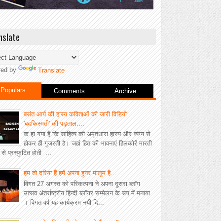
nslate
red by
Translate
Populars
Comments
Archive
बसंत आर्य की हास्य कविताओं की जारी विडियो
'बदकिस्मती' की पड़ताल....
क हा गया है कि साहित्य की अमृतधारा हास्य और व्यंग्य से
होकर ही गुजरती है। जहां हित की भावनाएं हिलकोरें मारती
ीं से प्रस्फुटित होती ...
हम तो दरिया हैं हमें अपना हुनर मालूम है...
विगत 27 अगस्त को परिकल्पना ने अपना दूसरा ब्लॉग
उत्सव अंतर्राष्ट्रीय हिन्दी ब्लॉगर सम्मेलन के रूप में मनाया
। विगत वर्ष यह कार्यक्रम नयी दि...