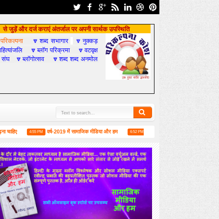
से जुड़ें और दर्ज कराएं अंतर्जाल पर अपनी सार्थक उपस्थिति
परिकल्पना
शब्द सभागार
नुक्कड़

🔽
🔽
हित्यांजलि
ब्लॉग परिक्रमा
वटवृक्ष
🔽
🔽
 संघ
ब्लॉगोत्सव
शब्द शब्द अनमोल
🔽
🔽
ए
वर्ष-2019 में सामाजिक मीडिया और हम
लंदन में 1 जून को मिलने की उद्घोषणा के साथ मालद
4:55 PM
6:52 PM