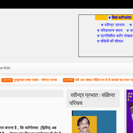
विश्व ब्लॉगकोश
🔽
रवीन्द्र प्रभात
🔽

परिकल्पना समय
सा
🔽
🔽
प्रगतिशील ब्लॉग लेखक
🔽
चौबेजी की चौपाल
🔽
nt RSS
मुस्कुराहट बनाए रक्खो : रवीन्द्र प्रभात
यदि आप सोशल मीडिया पर है तो आपको यह जरूर पढ़ना चाहि
M
2:02 PM
रवीन्द्र प्रभात : संक्षिप्त
परिचय
कराना है , कि ब्लॉगोत्सव (द्वितीय) अब