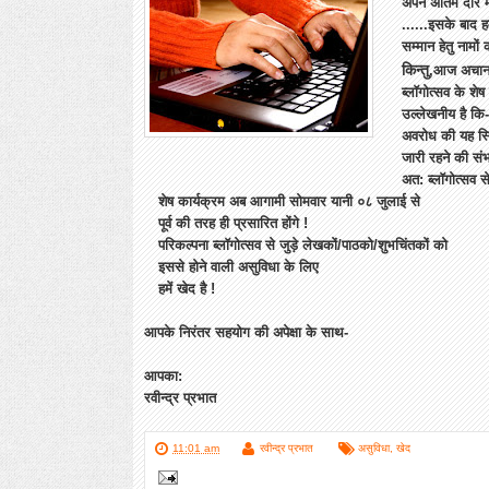
अपने अंतिम दौर मे
......इसके बाद 
सम्मान हेतु नामों
किन्तु
,आज अचानक 
ब्लॉगोत्सव के शेष
उल्लेखनीय है कि-
अवरोध की यह स्
जारी रहने की संभ
अत: ब्लॉगोत्सव स
शेष कार्यक्रम अब आगामी सोमवार यानी ०८ जुलाई से
पूर्व की तरह ही प्रसारित होंगे !
परिकल्पना ब्लॉगोत्सव से जुड़े लेखकों/पाठको/शुभचिंतकों को
इससे होने वाली असुविधा के लिए
हमें खेद है !
आपके निरंतर सहयोग की अपेक्षा के साथ-
आपका:
रवीन्द्र प्रभात
11:01 am
रवीन्द्र प्रभात
असुविधा
,
खेद