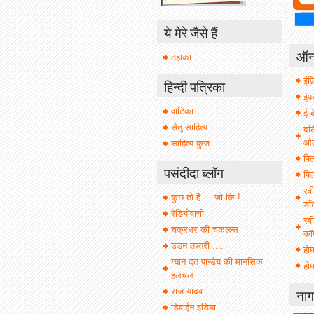
ये मेरे जैसे हैं
ऑनल
ठहाका
इंफ़
हिन्दी पत्रिका
इं
वाटिका
ई-ब
सेतु साहित्य
दल
औल 
साहित्य कुंज
फ्ल
पसंदीदा ब्लॉग
फ्ल
रवी
कुछ तो है.....जो कि !
डॉ
रेडियोवाणी
रवी
चक्रधर की चकल्ल्स
कॉ
उडन तश्तरी ....
हो
ग्यान दत पान्डेय की मानसिक
होम
हलचल
नाग
राज यादव
डिवाईन इडिया