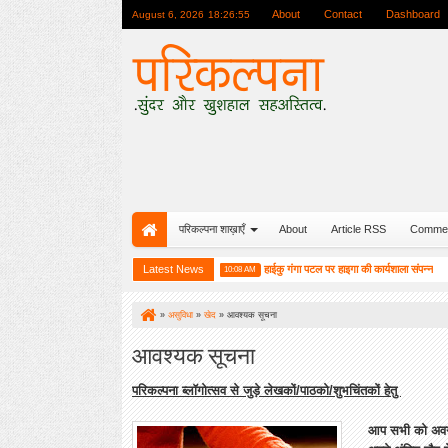
About
Contact
Dashboard
August 6, 2026
18:26:56
परिकल्पना शाख़ाएँ
About
Article RSS
Comme
यंती यात्रा के सम्मान में एक विशेष आयोजन
Latest News
हाईकु गंगा पटल पर हाइगा की कार्यशाला संपन्न
10:08 AM
3:25 P
»
असुविधा
»
खेद
»
आवश्यक सूचना
आवश्यक सूचना
परिकल्पना ब्लॉगोत्सव से जुड़े लेखकों/पाठको/शुभचिंतकों हेतु
आप सभी को अवगत 