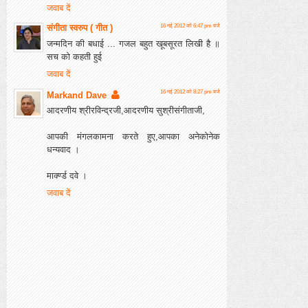
जवाब दें
संगीता स्वरुप ( गीत )
16 मई 2012 को 6:47 pm बजे
जन्मदिन की बधाई ... गजल बहुत खूबसूरत लिखी है ॥
सच को कहती हुई
जवाब दें
16 मई 2012 को 8:27 pm बजे
Markand Dave
आदरणीय श्रीरविन्द्रजी,आदरणीय सुश्रीसंगीताजी,
आपकी मंगलकामना करते हुए,आपका अनेकोनेक
धन्यवाद ।
मार्क्ण्ड दवे ।
जवाब दें