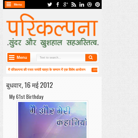
Menu
Menu
न) में परिकल्पना की रजत जयंती यात्रा के सम्मान में एक विशेष आयोजन
हाईकु गंगा पटल पर हाइगा की का
10:08 AM
3 वीं वार्षिक महासभा संपन्न
बुधवार, 16 मई 2012
My 61st Birthday