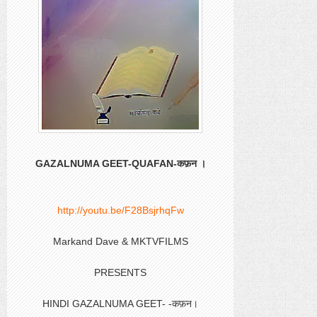
GAZALNUMA GEET-QUAFAN-कफ़न ।
http://youtu.be/F28BsjrhqFw
Markand Dave & MKTVFILMS
PRESENTS
HINDI GAZALNUMA GEET- -कफ़न।