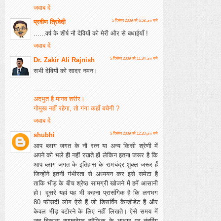
जवाब दें
प्रवीण त्रिवेदी
5 दिसंबर 2009 को 6:58 am बजे
......वर्ष के शीर्ष नौ देवियों को मेरी और से बधाईयाँ !
जवाब दें
Dr. Zakir Ali Rajnish
5 दिसंबर 2009 को 11:34 am बजे
सभी देवियों को सादर नमन।
------------------
अदभुत है मानव शरीर।
गोमुख नहीं रहेगा, तो गंगा कहाँ बचेगी ?
जवाब दें
shubhi
5 दिसंबर 2009 को 12:20 pm बजे
आप ब्लाग जगत के नौ रत्न या अन्य किसी श्रेणी में
अपने को भले ही नहीं रखते हों लेकिन इतना जरूर है कि
आप ब्लाग जगत के इतिहास के रामचंद्र शुक्ल जरूर हैं
जिन्होंने इतनी गंभीरता से अध्ययन कर इसे समेटा है
ताकि भीड़ के बीच श्रेष्ठ सामग्री खोजने में हमें आसानी
हो। दूसरे यहां यह भी कहना प्रासंगिक है कि लगभग
80 फीसदी लोग ऐसे हैं जो डिसर्विंग कैन्डीडेट हैं और
केवल भीड़ बटोरने के लिए नहीं लिखते। ऐसे समय में
जब बिकाऊ साफ्टवेयर ट्रैफिक के आधार पर नंबरिंग