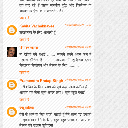
तय कर रहे हैं सहज मानवीय बुद्धि और विश्लेषण के
आधार पर ऐसा कार्य सराहनीय है।
जवाब दें
Kavita Vachaknavee
5 दिसंबर 2009 को 4:53 pm बजे
सदाशयता के लिए आभारी हूँ|
जवाब दें
दिगम्बर नासवा
6 दिसंबर 2009 को 2:15 pm बजे
नो देवियों को बधाई ....... सबको अपने अपने फन में
महारत हाँसिल है ......... आपका भी शुक्रिया इतना
विस्त्रात विश्लेषण और मेहनत के लिए .........
जवाब दें
Pramendra Pratap Singh
8 दिसंबर 2009 को 5:22 pm बजे
नारी शक्ति के बिना ब्‍लाग को पूर्ण कहा जाना कठिन होगा,
आपका यह लेख बहुत अच्‍छा लगा। बहुत बहुत बधाई
जवाब दें
रंजू भाटिया
8 दिसंबर 2009 को 5:39 pm बजे
देरी से आने के लिए माफ़ी चाहती हूँ मैंने आज पढ़ा इसको
.. इतना मान देने के लिए बहुत बहुत धन्यवाद ..आप की
मेहनत को सलाम शुक्रिया