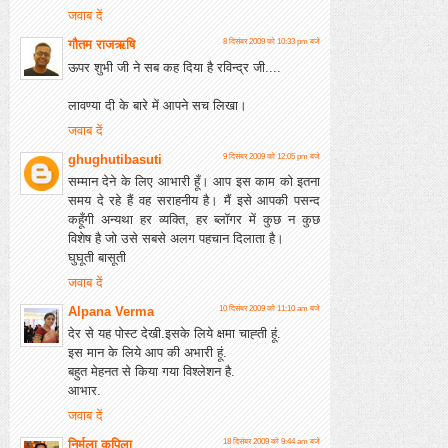
जवाब दें
गौतम राजऋषि
8 दिसंबर 2009 को 10:33 pm बजे
ऊपर शुभी जी ने सब कह दिया है रविन्द्र जी....
लावण्या दी के बारे में आपने सच लिखा।
जवाब दें
ghughutibasuti
9 दिसंबर 2009 को 12:05 pm बजे
सम्मान देने के लिए आभारी हूँ। आप इस काम को इतना
समय दे रहे हैं वह सराहनीय है। मैं इसे आपकी पसन्द
कहूँगी अन्यथा हर व्यक्ति, हर ब्लॉगर में कुछ न कुछ
विशेष है जो उसे सबसे अलग पहचान दिलाता है।
घुघूती बासूती
जवाब दें
Alpana Verma
10 दिसंबर 2009 को 11:10 am बजे
देर से यह पोस्ट देखी.इसके लिये क्षमा चाह्ती हूं.
इस मान के लिये आप की अभारी हूं.
बहुत मेहनत से किया गया विश्लेशन है.
आभार.
जवाब दें
निर्मला कपिला
18 दिसंबर 2009 को 9:44 am बजे