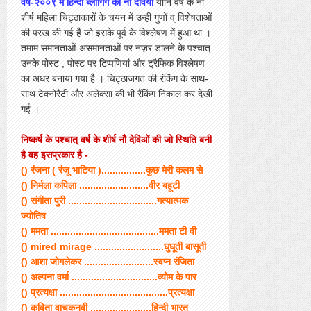
वर्ष-२००९ में हिन्दी ब्लोगिंग की नौ देवियाँ
यानि वर्ष के नौ
शीर्ष महिला चिट्ठाकारों के चयन में उन्ही गुणों व् विशेषताओं
की परख की गई है जो इसके पूर्व के विश्लेषण में हुआ था ।
तमाम समानताओं-असमानताओं पर नज़र डालने के पश्चात्
उनके पोस्ट , पोस्ट पर टिप्पणियां और ट्रैफिक विश्लेषण
का अधर बनाया गया है । चिट्ठाजगत की रंकिंग के साथ-
साथ टेक्नोरैटी और अलेक्सा की भी रैंकिंग निकाल कर देखी
गई ।
निष्कर्ष के पश्चात् वर्ष के शीर्ष नौ देविओं की जो स्थिति बनी
है वह इसप्रकार है -
() रंजना ( रंजू भाटिया )................कुछ मेरी कलम से
() निर्मला कपिला .........................वीर बहूटी
() संगीता पुरी ................................गत्यात्मक
ज्योतिष
() ममता .......................................ममता टी वी
()
mired
mirage .........................घुघूती बासूती
() आशा जोगलेकर .........................स्वप्न रंजिता
() अल्पना वर्मा ...............................व्योम के पार
() प्रत्यक्षा .......................................प्रत्यक्षा
() कविता वाचकनवी ......................हिन्दी भारत