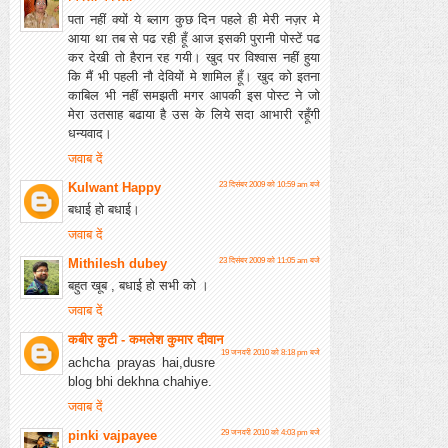
पता नहीं क्यों ये ब्लाग कुछ दिन पहले ही मेरी नज़र मे
आया था तब से पढ रही हूँ आज इसकी पुरानी पोस्टें पढ
कर देखी तो हैरान रह गयी। खुद पर विश्वास नहीं हुया
कि मैं भी पहली नौ देवियों मे शामिल हूँ। खुद को इतना
काबिल भी नहीं समझती मगर आपकी इस पोस्ट ने जो
मेरा उतसाह बढाया है उस के लिये सदा आभारी रहूँगी
धन्यवाद।
जवाब दें
Kulwant Happy
23 दिसंबर 2009 को 10:59 am बजे
बधाई हो बधाई।
जवाब दें
Mithilesh dubey
23 दिसंबर 2009 को 11:05 am बजे
बहुत खूब , बधाई हो सभी को ।
जवाब दें
कबीर कुटी - कमलेश कुमार दीवान
19 जनवरी 2010 को 8:18 pm बजे
achcha prayas hai,dusre
blog bhi dekhna chahiye.
जवाब दें
pinki vajpayee
29 जनवरी 2010 को 4:03 pm बजे