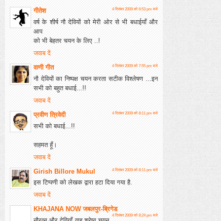
गीतेश
4 दिसंबर 2009 को 6:53 pm बजे
वर्ष के शीर्ष नौ देवियों को मेरी ओर से भी बधाईयाँ और
आप
को भी बेहतर चयन के लिए ..!
जवाब दें
वाणी गीत
4 दिसंबर 2009 को 7:55 pm बजे
नौ देवियों का निष्पक्ष चयन करता सटीक विश्लेषण ...इन
सभी को बहुत बधाई...!!
जवाब दें
प्रवीण त्रिवेदी
4 दिसंबर 2009 को 8:11 pm बजे
सभी को बधाई...!!
सहमत हूँ।
जवाब दें
Girish Billore Mukul
4 दिसंबर 2009 को 8:11 pm बजे
इस टिप्पणी को लेखक द्वारा हटा दिया गया है.
जवाब दें
KHAJANA NOW जबलपुर-ब्रिगेड
4 दिसंबर 2009 को 8:24 pm बजे
नौरत्न और देवियाँ वाह श्रेष्ठ चयन