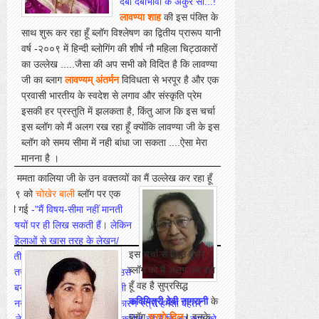
दबी दबीभावी के अंकुर सी...!"
लावण्या शाह
की इस पंक्ति के
साथ शुरू कर रहा हूँ ब्लॉग विश्लेषण का द्वितीय प्रारूप यानी
वर्ष -२००९ में हिन्दी ब्लोगिंग की शीर्ष नौ महिला चिट्ठाकारों
का उल्लेख .....जैसा की अप सभी को विदित है कि लावण्या
जी का ब्लाग
लावण्यम् अंतर्मन
विविधता से भरपूर है और एक
प्रवासी भारतीय के स्वदेश से लगाव और संस्कृति प्रेम
इसकी हर प्रस्तुति में झलकता है, किंतु आज कि इस चर्चा
इस ब्लॉग को मैं अलग रख रहा हूँ क्योंकि लावण्या जी के इस
ब्लॉग को समय सीमा में नही बांधा जा सकता ....ऐसा मेरा
मानना है ।
ेखिका ममता कालिया जी के उन वक्तव्यों
का
मैं उल्लेख कर रहा हूँ
.२००९ को
चोखेर बाली
ब्लॉग पर एक
ान कही गई
-"मैं विषय-सीमा नहीं मानती
स विषयों पर ही लिख सकती हैं। लेकिन
कि महिलाओं से खास तरह के लेखन/
इस
चर्चा से जिस दूसरे
जाती है। वे भी घर से निकलती हैं,
ब्लॉग को मैं अलग कर रहा
 हर तरह का काम करती हैं। बल्कि उसे
हूँ वह है सुप्रसिद्ध
ुकल बनाने के लिए दोहरी मेहनत करनी
कवियित्री देवी नागरानी
के
ा मानना है कि नैसर्गिक प्रतिभा के कारण स्त्री हमेशा बेहतर
ब्लॉग
चराग़े-दि
ल
।
इनके
िलाओं ने अपनी चेतना से यह क्षमता विकसित की है कि हर काम को