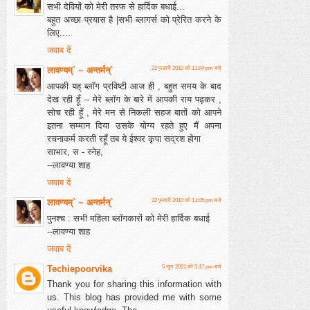
सभी देवियों को मेरी तरफ से हार्दिक बधाई...
बहुत अच्छा प्रयास है |सभी ब्लागर्स को प्रेरित करने के
लिए....
जवाब दें
लावण्यम्` ~ अन्तर्मन्`
22 फ़रवरी 2010 को 11:04 pm बजे
आपकी यह् ब्लॉग प्रविष्टी आज ही , बहुत समय के बाद
देख रही हूँ -- मेरे ब्लॉग के बारे में आपकी राय पढ़कर ,
सोच रही हूँ , मेरे मन से निकली सहज बातों को आपने
इतना सम्मान दिया उसके योग्य रहते हुए मैं अपना
रचनाकर्म करती रहूँ तब ये ईश्वर कृपा सद्रश होगा
साभार, स - स्नेह,
--लावण्या शाह
जवाब दें
लावण्यम्` ~ अन्तर्मन्`
22 फ़रवरी 2010 को 11:05 pm बजे
पुनश्च : सभी महिला ब्लॉगकारों को मेरी हार्दिक बधाई
--लावण्या शाह
जवाब दें
Techiepoorvika
5 जून 2021 को 5:17 pm बजे
Thank you for sharing this information with
us. This blog has provided me with some