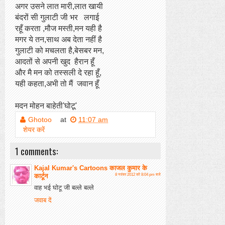
अगर उसने लात मारी,लात खायी
बंदरों सी गुलाटी जी भर लगाई
रहूँ करता ,मौज मस्ती,मन यही है
मगर ये तन,साथ अब देता नहीं है
गुलाटी को मचलता है,बेसबर मन,
आदतों से अपनी खुद हैरान हूँ
और मै मन को तस्सली दे रहा हूँ,
यही कहता,अभी तो मैं जवान हूँ
मदन मोहन बाहेती'घोटू'
Ghotoo
at
11:07 am
शेयर करें
1 comments:
Kajal Kumar's Cartoons काजल कुमार के
कार्टून
8 नवंबर 2012 को 8:04 pm बजे
वाह भई घोटू जी बल्‍ले बल्‍ले
जवाब दें