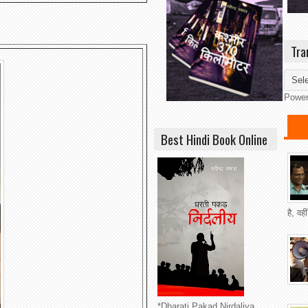
Tra
Powe
Best Hindi Book Online
है, वह
*Dharati Pakad Nirdaliya