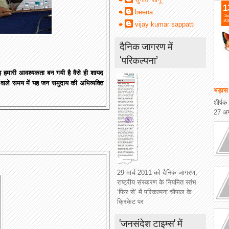
1
beena
Se
20
vijay kumar sappatti
दैनिक जागरण में
‘परिकल्पना’
ह हमारी आवश्यकता बन गयी है वैसे ही शायद
 वाले समय में यह जन समुदाय की अभिव्यक्ति
भड़ास 
शीर्ष
27 अग
29 मार्च 2011 को दैनिक जागरण,
राष्ट्रीय संस्करण के नियमित स्तंभ
‘फिर से’ में परिकल्पना चौपाल के
क्रिकेट पर
'जनसंदेश टाइम्स' में