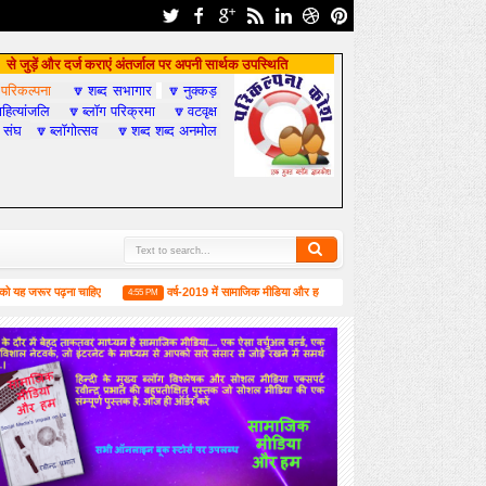
से जुड़ें और दर्ज कराएं अंतर्जाल पर अपनी सार्थक उपस्थिति
परिकल्पना
शब्द सभागार
नुक्कड़

🔽
🔽
हित्यांजलि
ब्लॉग परिक्रमा
वटवृक्ष
🔽
🔽
 संघ
ब्लॉगोत्सव
शब्द शब्द अनमोल
🔽
🔽
 पढ़ना चाहिए
वर्ष-2019 में सामाजिक मीडिया और हम
लंदन में 1 जून को मिलने की उद्घोष
4:55 PM
6:52 PM