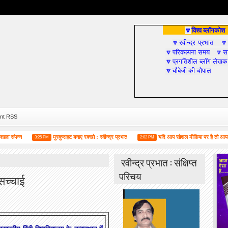
विश्व ब्लॉगकोश
🔽
रवीन्द्र प्रभात
🔽

परिकल्पना समय
सा
🔽
🔽
प्रगतिशील ब्लॉग लेखक
🔽
चौबेजी की चौपाल
🔽
nt RSS
न
मुस्कुराहट बनाए रक्खो : रवीन्द्र प्रभात
यदि आप सोशल मीडिया पर है तो आपको यह जरूर
3:25 PM
2:02 PM
रवीन्द्र प्रभात : संक्षिप्त
परिचय
 सच्चाई