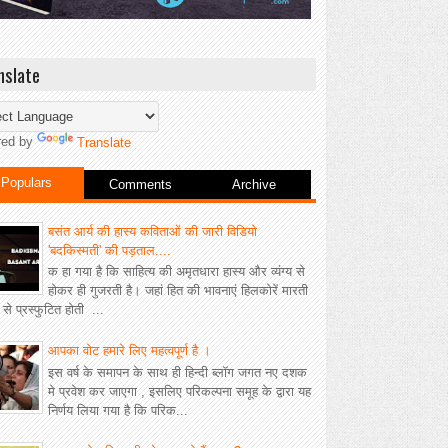
nslate
red by
Translate
Populars
Comments
Archive
बसंत आर्य की हास्य कविताओं की जारी विडियो
'बदकिस्मती' की पड़ताल....
क हा गया है कि साहित्य की अमृतधारा हास्य और व्यंग्य से
होकर ही गुजरती है। जहां हित की भावनाएं हिलकोरें मारती
ीं से प्रस्फुटित होती ...
आपका वोट हमारे लिए महत्वपूर्ण है ।
इस वर्ष के समापन के साथ ही हिन्दी ब्लॉग जगत नए दशक
मे प्रवेश कर जाएगा , इसलिए परिकल्पना समूह के द्वारा यह
निर्णय लिया गया है कि परिक...