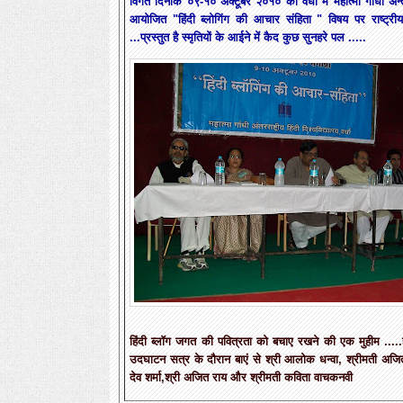
विगत दिनांक ०९-१० अक्टूबर २०१० को वर्धा में महात्मा गांधी अन्तरा
आयोजित "हिंदी ब्लोगिंग की आचार संहिता " विषय पर राष्ट्र
...प्रस्तुत है स्मृतियों के आईने में कैद कुछ सुनहरे पल .....
हिंदी
ब्लॉग जगत की पवित्रता को बचाए रखने की एक मुहीम .....
उदघाटन सत्र के दौरान बाएं से श्री आलोक धन्वा, श्रीमती अजित 
देव शर्मा,श्री अजित राय और श्रीमती कविता वाचकनवी