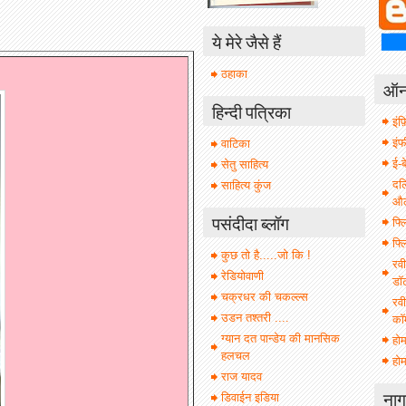
ये मेरे जैसे हैं
ठहाका
ऑनल
हिन्दी पत्रिका
इंफ़
इं
वाटिका
ई-ब
सेतु साहित्य
दल
साहित्य कुंज
औल 
पसंदीदा ब्लॉग
फ्ल
फ्ल
कुछ तो है.....जो कि !
रवी
रेडियोवाणी
डॉ
चक्रधर की चकल्ल्स
रवी
उडन तश्तरी ....
कॉ
ग्यान दत पान्डेय की मानसिक
हो
हलचल
होम
राज यादव
नाग
डिवाईन इडिया