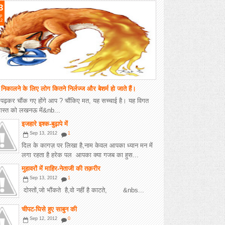
3
p
12
निकालने के लिए लोग कितने निर्लज्ज और बेशर्म हो जाते हैं।
क पढ़कर चौंक गए होंगे आप ? चौंकिए मत, यह सच्चाई है। यह विगत
स्त को लखनऊ में&nb...
इजहारे इश्क-बुढ़ापे में
Sep 13, 2012
1
दिल के कागज़ पर लिखा है,नाम केवल आपका ध्यान मन में
लगा रहता है हरेक पल आपका क्या गजब का हुस...
मुहावरों में माहिर-नेताजी की तक़रीर
Sep 13, 2012
1
दोस्तों,जो भौंकते है,वो नहीं है काटते, &nbs...
चीपट-घिसे हुए साबुन की
Sep 12, 2012
0