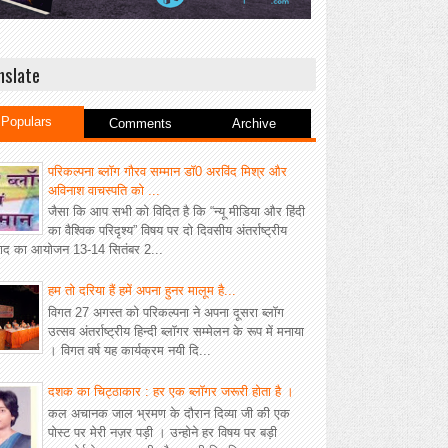
nslate
Populars
Comments
Archive
परिकल्पना ब्लॉग गौरव सम्मान डॉ0 अरविंद मिश्र और
अविनाश वाचस्पति को ...
जैसा कि आप सभी को विदित है कि “न्यू मीडिया और हिंदी
का वैश्विक परिदृश्य” विषय पर दो दिवसीय अंतर्राष्ट्रीय
वाद का आयोजन 13-14 सितंबर 2...
हम तो दरिया हैं हमें अपना हुनर मालूम है...
विगत 27 अगस्त को परिकल्पना ने अपना दूसरा ब्लॉग
उत्सव अंतर्राष्ट्रीय हिन्दी ब्लॉगर सम्मेलन के रूप में मनाया
। विगत वर्ष यह कार्यक्रम नयी दि...
दशक का चिट्ठाकार : हर एक ब्लॉगर जरूरी होता है ।
कल अचानक जाल भ्रमण के दौरान दिव्या जी की एक
पोस्ट पर मेरी नज़र पड़ी । उन्होने हर विषय पर बड़ी