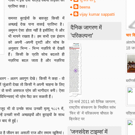
गोर्की ने इसे उस सत्रह वर्षीया लड़की की
प्रतिभा कहा।
beena
vijay kumar sappatti
समस्त बुराईयों के बावजूद किसी में
अच्छाई देख पाना वाकई प्रतिभा है।
दैनिक जागरण में
अमूमन ऐसा होता नहीं है इसीलिए ये और
‘परिकल्पना’
चार दि
भी मायने रखता है। हम सभी एक इंसान
को अपनी -अपनी दृस्टी और सोच के
अंतर्र
18 जन
अनुसार भिन्न - भिन्न नज़रिये से देखतें
हैं। किसी के प्रति सोच बदलते ही
नज़रिया बदल जाता है और नज़रिया
ं अलग - अलग अवगुण देखे। किसी ने कहा - वो
ब्लॉग
ें जुंआरी देखा तो किसी ने अपनी चाहना के लिए
ए वो सभी असफल प्रेम की भागीदार बनी। ऐसा
विभिन्नताएं भी प्रेम पैदा कर सकती हैं।
29 मार्च 2011 को दैनिक जागरण,
राष्ट्रीय संस्करण के नियमित स्तंभ
बावजूद भी वो उनके साथ उनकी मृत्यू १८८१ में,
पत्रि
‘फिर से’ में परिकल्पना चौपाल के
हें उनकी सभी अच्छाइयों और बुराइयों के साथ
क्रिकेट पर
े बाद से हुई।
'जनसंदेश टाइम्स' में
ही छिपा है जीवन का असली राज और तमाम खुशियां।