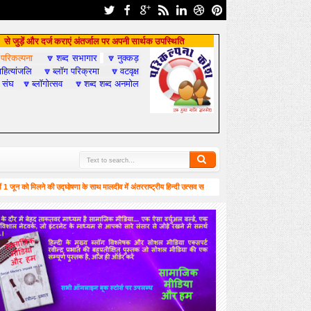
से जुड़ें और दर्ज कराएं अंतर्जाल पर अपनी सार्थक उपस्थिति
परिकल्पना
शब्द सभागार
नुक्कड़

🔽
🔽
हित्यांजलि
ब्लॉग परिक्रमा
वटवृक्ष
🔽
🔽
 संघ
ब्लॉगोत्सव
शब्द शब्द अनमोल
🔽
🔽
ो मिलने की उद्घोषणा के साथ मालदीव में अंतरराष्ट्रीय हिन्दी उत्सव सम्पन्न
कश्मीर पर आधारित यह उपन
12:35 PM