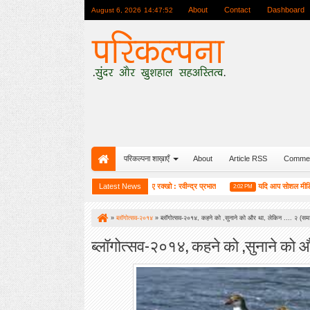
About
Contact
Dashboard
August 6, 2026
14:47:54
परिकल्पना शाख़ाएँ
About
Article RSS
Comme
ी कार्यशाला संपन्न
मुस्कुराहट बनाए रक्खो : रवीन्द्र प्रभात
Latest News
यदि आप सोशल मीडिया पर है 
3:25 PM
2:02 PM
»
ब्लॉगोत्सव-२०१४
»
ब्लॉगोत्सव-२०१४, कहने को ,सुनाने को और था, लेकिन .... २ (सम
ब्लॉगोत्सव-२०१४, कहने को ,सुनाने को औ