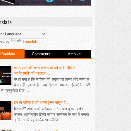
nslate
red by
Translate
Populars
Comments
Archive
बसंत आर्य की हास्य कविताओं की जारी विडियो
'बदकिस्मती' की पड़ताल....
क हा गया है कि साहित्य की अमृतधारा हास्य और व्यंग्य से
होकर ही गुजरती है। जहां हित की भावनाएं हिलकोरें मारती
ीं से प्रस्फुटित होती ...
हम तो दरिया हैं हमें अपना हुनर मालूम है...
विगत 27 अगस्त को परिकल्पना ने अपना दूसरा ब्लॉग
उत्सव अंतर्राष्ट्रीय हिन्दी ब्लॉगर सम्मेलन के रूप में मनाया
। विगत वर्ष यह कार्यक्रम नयी दि...