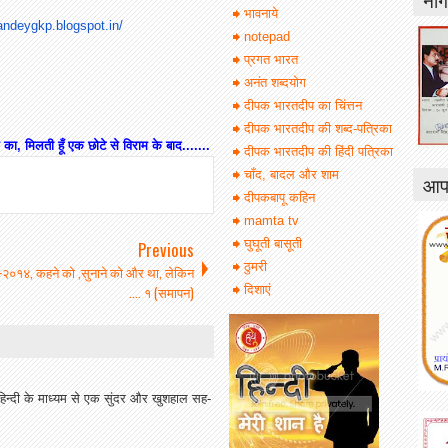
भावनाये
pandeygkp.
blogspot.in/
notepad
प्रगत भारत
अनंत शब्दयोग
दीपक भारतदीप का चिंत्तन
दीपक भारतदीप की शब्द-पत्रिका
का, मिलती हूँ एक छोटे से विराम के बाद.......
दीपक भारतदीप की हिंदी पत्रिका
चाँद, बादल और शाम
आपक
दीपकबापू कहिन
mamta tv
घुघूती बासूती
Previous
ठुमरी
व-२०१४, कहने को ,सुनाने को और था, लेकिन
.... १ (समापन)
दिशाएं
हिन्दी के माध्यम से एक सुंदर और खुशहाल सह-