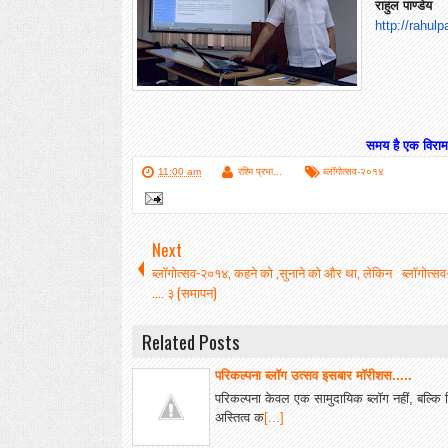
राहुल पाण्डेय
http://rahul
समय है एक विराम 
11:00 am
रश्मि प्रभा...
ब्लॉगोत्सव-२०१४
Next
ब्लॉगोत्सव-२०१४, कहने को ,सुनाने को और था, लेकिन
ब्लॉगोत्स
.... ३ (समापन)
Related Posts
परिकल्पना ब्लॉग उत्सव इसबार मॉरीशस.....
परिकल्पना केवल एक सामुदायिक ब्लॉग नहीं, बल्कि 
अस्तित्व क
[...]