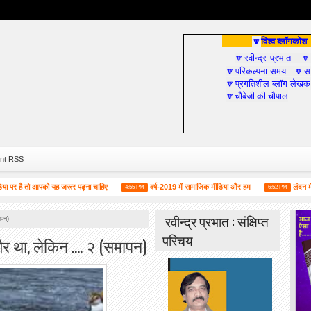
विश्व ब्लॉगकोश
🔽
रवीन्द्र प्रभात
🔽

परिकल्पना समय
सा
🔽
🔽
प्रगतिशील ब्लॉग लेखक
🔽
चौबेजी की चौपाल
🔽
nt RSS
तो आपको यह जरूर पढ़ना चाहिए
वर्ष-2019 में सामाजिक मीडिया और हम
लंदन में 1 जून क
4:55 PM
6:52 PM
रवीन्द्र प्रभात : संक्षिप्त
ापन)
परिचय
र था, लेकिन .... २ (समापन)