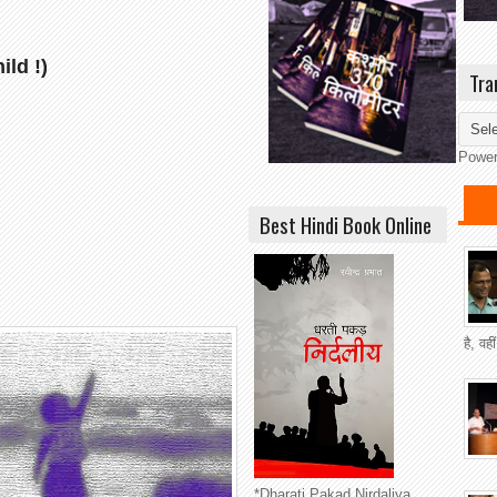
ild !)
Tra
Powe
Best Hindi Book Online
है, वह
*Dharati Pakad Nirdaliya