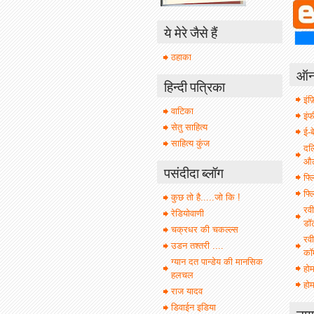
ये मेरे जैसे हैं
ठहाका
ऑनल
हिन्दी पत्रिका
इंफ़
वाटिका
इं
सेतु साहित्य
ई-ब
साहित्य कुंज
दल
औल 
पसंदीदा ब्लॉग
फ्ल
फ्ल
कुछ तो है.....जो कि !
रवी
रेडियोवाणी
डॉ
चक्रधर की चकल्ल्स
रवी
उडन तश्तरी ....
कॉ
ग्यान दत पान्डेय की मानसिक
हो
हलचल
होम
राज यादव
डिवाईन इडिया
नाग