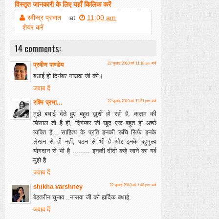
विस्तृत जानकारी के लिए यहाँ किलिक करें
रवीन्द्र प्रभात
at
11:00 am
शेयर करें
14 comments:
प्रवीण पाण्डेय
22 जुलाई 2010 को 11:10 am बजे
बधाई हो दिगंबर नासवा जी को।
जवाब दें
रश्मि प्रभा...
22 जुलाई 2010 को 12:51 pm बजे
मुझे बधाई देते हुए बहुत ख़ुशी हो रही है, कलम की
मिसाल तो है ही, दिगम्बर जी खुद एक बहुत ही अच्छे
व्यक्ति हैं... साहित्य के प्रति इनकी रूचि सिर्फ इनके
लेखन से ही नहीं, पठन से भी है और इनके बहुमूल्य
योगदान से भी है ......... इनकी दीदी कहे जाने का गर्व
मुझे है
जवाब दें
shikha varshney
22 जुलाई 2010 को 1:48 pm बजे
बेहतरीन चुनाव ..नासवा जी को हार्दिक बधाई.
जवाब दें