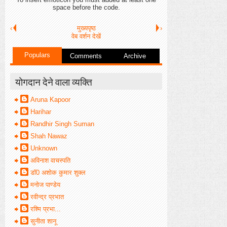
space before the code.
‹
मुख्यपृष्ठ
›
वेब वर्शन देखें
Populars
Comments
Archive
योगदान देने वाला व्यक्ति
Aruna Kapoor
Harihar
Randhir Singh Suman
Shah Nawaz
Unknown
अविनाश वाचस्पति
डॉ0 अशोक कुमार शुक्ल
मनोज पाण्डेय
रवीन्द्र प्रभात
रश्मि प्रभा...
सुनीता शानू