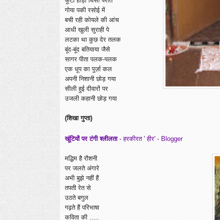
फूटी हांड़ी घिसी परात
गोया पकी रसोई में
बची रही कोयले की आंच
आधी खुली सुराही पे
लटका था कुछ देर तलक
बूंद-बूंद बतियाया जैसे
सागर पीता पलक-पलक
एक धूप का पुर्ज़ा कल
अपनी निशानी छोड़ गया
सीली हुई दीवारों पर
उजली कहानी छोड़ गया
(शिखा गुप्ता)
खूंटियों पर टंगी श्लीलता
- हरकीरत ' हीर' - Blogger
मद्धिम है रौशनी
पर जलते अंगारे
अभी बुझे नहीं हैं
तपती रेत से
उठते बगुल
गढ़ते हैं परिभाषा
कविता की .....