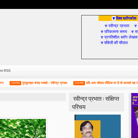
विश्व ब्लॉगकोश
🔽
रवीन्द्र प्रभात
🔽

परिकल्पना समय
सा
🔽
🔽
प्रगतिशील ब्लॉग लेखक
🔽
चौबेजी की चौपाल
🔽
nt RSS
मुस्कुराहट बनाए रक्खो : रवीन्द्र प्रभात
यदि आप सोशल मीडिया पर है तो आपको यह जरूर पढ़ना 
3:25 PM
2:02 PM
रवीन्द्र प्रभात : संक्षिप्त
परिचय