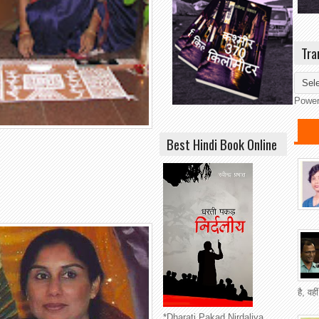
Tra
Powe
Best Hindi Book Online
है, वह
*Dharati Pakad Nirdaliya