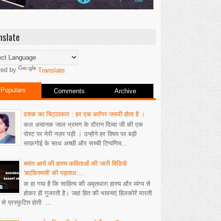
nslate
red by
Translate
Populars
Comments
Archive
दशक का चिट्ठाकार : हर एक ब्लॉगर जरूरी होता है ।
कल अचानक जाल भ्रमण के दौरान दिव्या जी की एक
पोस्ट पर मेरी नज़र पड़ी । उन्होने हर विषय पर बड़ी
साफ़गोई के साथ अच्छी और सच्ची टिप्पणिय...
बसंत आर्य की हास्य कविताओं की जारी विडियो
'बदकिस्मती' की पड़ताल....
क हा गया है कि साहित्य की अमृतधारा हास्य और व्यंग्य से
होकर ही गुजरती है। जहां हित की भावनाएं हिलकोरें मारती
ीं से प्रस्फुटित होती ...