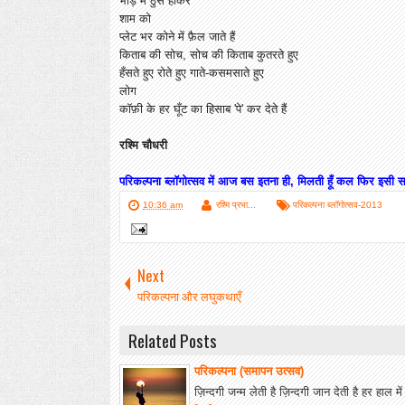
भीड़ में ठुस होकर
शाम को
प्लेट भर कोने में फ़ैल जाते हैं
किताब की सोच, सोच की किताब कुतरते हुए
हँसते हुए रोते हुए गाते-कसमसाते हुए
लोग
कॉफ़ी के हर घूँट का हिसाब 'पे' कर देते हैं
रश्मि चौधरी
परिकल्पना ब्लॉगोत्सव में आज बस इतना ही, मिलती हूँ कल फिर इस
10:36 am
रश्मि प्रभा...
परिकल्पना ब्लॉगोत्सव-2013
Next
परिकल्पना और लघुकथाएँ
Related Posts
परिकल्पना (समापन उत्सव)
ज़िन्दगी जन्म लेती है ज़िन्दगी जान देती है हर हाल में