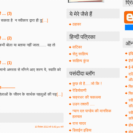
प्रि
ये मेरे जैसे हैं
नी … (3)
ता है न स्वीकार द्वारा ही डु
[...]
ठहाका
हिन्दी पत्रिका
नी … (2)
ऑनल
 कभी बोला या बताया नहीं जाता...... वह तो
वाटिका
इंफ़
सेतु साहित्य
इं
साहित्य कुंज
नी … (1)
ई-ब
ानो अमरता से माँगने आए शरण ये, स्वाति को
पसंदीदा ब्लॉग
दल
औल 
कुछ तो है.....जो कि !
फ्ल
-----------
रेडियोवाणी
फ्ल
महिलाओं के जीवन के सार्थक पहलुओं की पड़
[...]
चक्रधर की चकल्ल्स
रवी
उडन तश्तरी ....
डॉ
ग्यान दत पान्डेय की मानसिक
रवी
हलचल
कॉ
राज यादव
हो
10 दिसंबर 2013 को 6:40 pm बजे
डिवाईन इडिया
होम