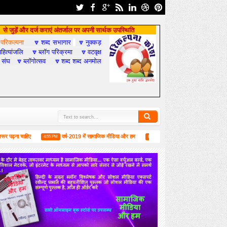
से जुड़ें और दर्ज कराएं अंतर्जाल पर अपनी सार्थक उपस्थिति
परिकल्पना
शब्द सभागार
नुक्कड़

🔽
🔽
हित्यांजलि
ब्लॉग परिक्रमा
वटवृक्ष
🔽
🔽
 संघ
ब्लॉगोत्सव
शब्द शब्द अनमोल
🔽
🔽
चाहिए
वर्ष-2019 में सामाजिक मीडिया और हम
लंदन में 1 जून को मिलने की उद्घोषणा के सा
4:55 PM
6:52 PM