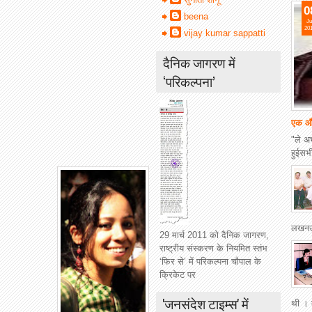
0
beena
Ju
20
vijay kumar sappatti
दैनिक जागरण में
‘परिकल्पना’
एक और
"ले अ
हुईसभी
लखनऊ म
29 मार्च 2011 को दैनिक जागरण,
राष्ट्रीय संस्करण के नियमित स्तंभ
‘फिर से’ में परिकल्पना चौपाल के
क्रिकेट पर
'जनसंदेश टाइम्स' में
थी । 