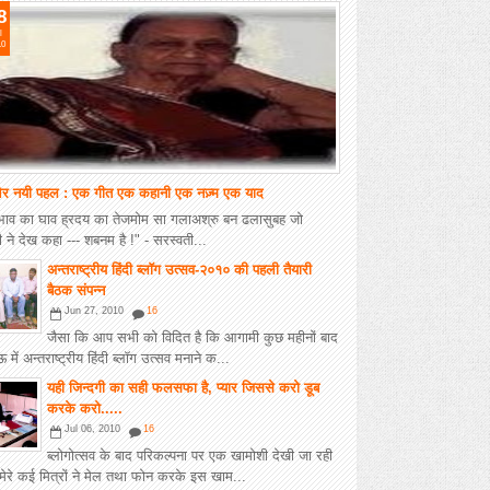
8
l
10
 नयी पहल : एक गीत एक कहानी एक नज़्म एक याद
भाव का घाव ह्रदय का तेजमोम सा गलाअश्रु बन ढलासुबह जो
 ने देख कहा --- शबनम है !" - सरस्वती...
अन्तराष्ट्रीय हिंदी ब्लॉग उत्सव-२०१० की पहली तैयारी
बैठक संपन्न
Jun 27, 2010
16
जैसा कि आप सभी को विदित है कि आगामी कुछ महीनों बाद
ें अन्तराष्ट्रीय हिंदी ब्लॉग उत्सव मनाने क...
यही जिन्दगी का सही फलसफा है, प्यार जिससे करो डूब
करके करो.....
Jul 06, 2010
16
ब्लोगोत्सव के बाद परिकल्पना पर एक खामोशी देखी जा रही
मेरे कई मित्रों ने मेल तथा फोन करके इस खाम...