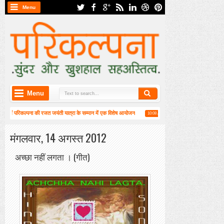
Menu
Menu
 में परिकल्पना की रजत जयंती यात्रा के सम्मान में एक विशेष आयोजन
हाईकु गंगा पटल पर हाइगा की कार्
10:08 AM
वीं वार्षिक महासभा संपन्न
मंगलवार, 14 अगस्त 2012
अच्छा नहीं लगता । (गीत)