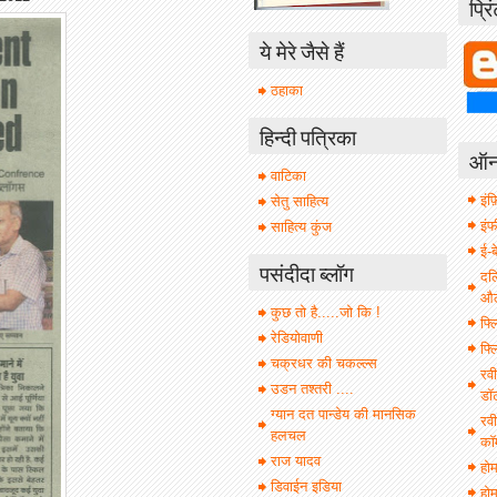
प्रि
ये मेरे जैसे हैं
ठहाका
हिन्दी पत्रिका
ऑनल
वाटिका
इंफ़
सेतु साहित्य
इं
साहित्य कुंज
ई-ब
पसंदीदा ब्लॉग
दल
औल 
कुछ तो है.....जो कि !
फ्ल
रेडियोवाणी
फ्ल
चक्रधर की चकल्ल्स
रवी
उडन तश्तरी ....
डॉ
ग्यान दत पान्डेय की मानसिक
रवी
हलचल
कॉ
राज यादव
हो
डिवाईन इडिया
होम