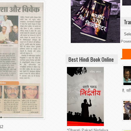
Tra
Powe
Best Hindi Book Online
है, वह
12
*Dharati Pakad Nirdaliya