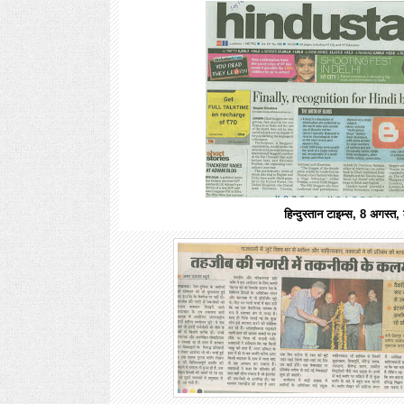
हिन्‍दुस्‍तान टाइम्‍स, 8 अगस्‍त,