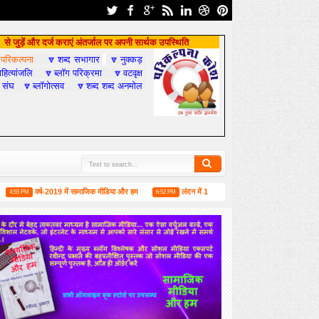
से जुड़ें और दर्ज कराएं अंतर्जाल पर अपनी सार्थक उपस्थिति
परिकल्पना
शब्द सभागार
नुक्कड़

🔽
🔽
हित्यांजलि
ब्लॉग परिक्रमा
वटवृक्ष
🔽
🔽
 संघ
ब्लॉगोत्सव
शब्द शब्द अनमोल
🔽
🔽
वर्ष-2019 में सामाजिक मीडिया और हम
लंदन में 1 जून को मिलने की उद्घोषणा के साथ मालदीव में अंतरराष्
6:52 PM