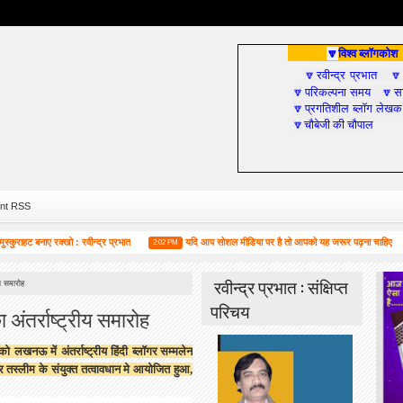
विश्व ब्लॉगकोश
🔽
रवीन्द्र प्रभात
🔽

परिकल्पना समय
सा
🔽
🔽
प्रगतिशील ब्लॉग लेखक
🔽
चौबेजी की चौपाल
🔽
nt RSS
ाए रक्खो : रवीन्द्र प्रभात
यदि आप सोशल मीडिया पर है तो आपको यह जरूर पढ़ना चाहिए
2:02 PM
4:55 PM
रवीन्द्र प्रभात : संक्षिप्त
ीय समारोह
परिचय
ा अंतर्राष्ट्रीय समारोह
खनऊ में अंतर्राष्ट्रीय हिंदी
ब्लॉगर
सम्मलेन
तस्लीम के संयुक्त तत्वावधान मे आयोजित हुआ
,