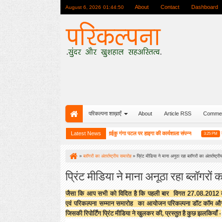
About
Contact
Dashboard
August 6, 2026
01:44:52
परिकल्पना शाख़ाएँ
About
Article RSS
Comme
 सम्मान में एक विशेष आयोजन
Latest News
हाईकु गंगा पटल पर हाइगा की कार्यशाला संपन्न
मुस्कुराहट बन
10:08 AM
3:25 PM
»
ब्लॉगरों का अंतर्राष्ट्रीय समारोह
»
प्रिंट मीडिया ने माना अनूठा रहा ब्लॉगरों का अंतर्राष्ट्र
प्रिंट मीडिया ने माना अनूठा रहा ब्लॉगरों क
जैसा कि आप सभी को विदित है कि पहली बार विगत 27.08.2012 को ल
एवं परिकल्पना सम्मान समारोह का आयोजन
परिकल्पना डॉट कॉम और 
जिसकी रिपोर्टिंग प्रिंट मीडिया ने खुलकर की
,
प्रस्तुत है कुछ झलकियाँ -