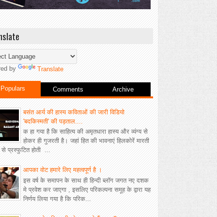
nslate
red by
Translate
Populars
Comments
Archive
बसंत आर्य की हास्य कविताओं की जारी विडियो
'बदकिस्मती' की पड़ताल....
क हा गया है कि साहित्य की अमृतधारा हास्य और व्यंग्य से
होकर ही गुजरती है। जहां हित की भावनाएं हिलकोरें मारती
ीं से प्रस्फुटित होती ...
आपका वोट हमारे लिए महत्वपूर्ण है ।
इस वर्ष के समापन के साथ ही हिन्दी ब्लॉग जगत नए दशक
मे प्रवेश कर जाएगा , इसलिए परिकल्पना समूह के द्वारा यह
निर्णय लिया गया है कि परिक...