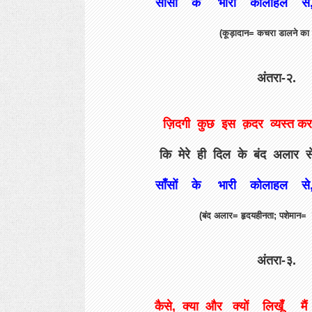
साँसों के भारी कोलाहल से, प
(कूड़ादान= कचरा डालने का 
अंतरा-२.
ज़िदगी कुछ इस क़दर व्यस्त कर द
कि मेरे ही दिल के बंद अलार से,
साँसों के भारी कोलाहल से, प
(बंद अलार= हृदयहीनता; पशेमान= दु
अंतरा-३.
कैसे, क्या और क्यों लिखूँ मै