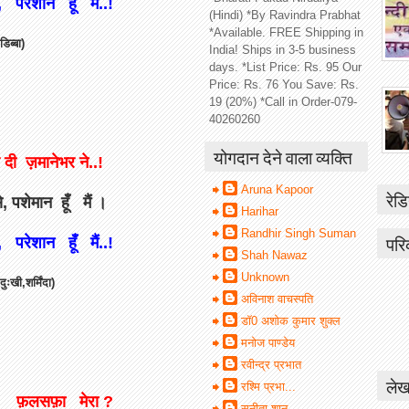
रेशान हूँ मैं..!
(Hindi) *By Ravindra Prabhat
*Available. FREE Shipping in
डिब्बा)
India! Ships in 3-5 business
days. *List Price: Rs. 95 Our
Price: Rs. 76 You Save: Rs.
19 (20%) *Call in Order-079-
40260260
योगदान देने वाला व्यक्ति
ी ज़मानेभर ने..!
Aruna Kapoor
रेडि
 पशेमान हूँ मैं ।
Harihar
Randhir Singh Suman
परि
रेशान हूँ मैं..!
Shah Nawaz
Unknown
ःखी,शर्मिंदा)
अविनाश वाचस्पति
डॉ0 अशोक कुमार शुक्ल
मनोज पाण्डेय
रवीन्द्र प्रभात
लेख
रश्मि प्रभा...
ं फ़लसफ़ा मेरा ?
सुनीता शानू