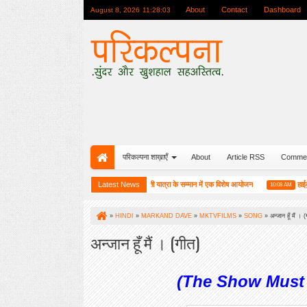
About
Contact
Dashboard
August 8, 2026
11:28:04
परिकल्पना शाख़ाएँ
About
Article RSS
Comme
बाकू (अजरबैजान) में परिकल्पना की रजत जयंती यात्रा के सम्मान में एक विशेष आयोजन
Latest News
हाईकु गंगा प
M
10:08 AM
»
HINDI
»
MARKAND DAVE
»
MKTVFILMS
»
SONG
»
अन्जान हूँ मैं । 
अन्जान हूँ मैं । (गीत)
(The Show Must 