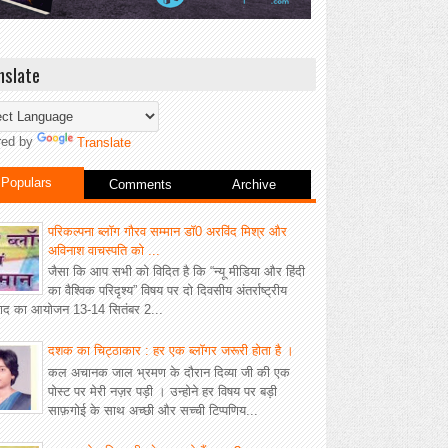
nslate
red by
Translate
Populars
Comments
Archive
परिकल्पना ब्लॉग गौरव सम्मान डॉ0 अरविंद मिश्र और
अविनाश वाचस्पति को ...
जैसा कि आप सभी को विदित है कि “न्यू मीडिया और हिंदी
का वैश्विक परिदृश्य” विषय पर दो दिवसीय अंतर्राष्ट्रीय
वाद का आयोजन 13-14 सितंबर 2...
दशक का चिट्ठाकार : हर एक ब्लॉगर जरूरी होता है ।
कल अचानक जाल भ्रमण के दौरान दिव्या जी की एक
पोस्ट पर मेरी नज़र पड़ी । उन्होने हर विषय पर बड़ी
साफ़गोई के साथ अच्छी और सच्ची टिप्पणिय...