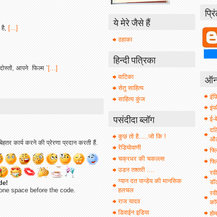
प्रि
ये मेरे जैसे हैं
है,
[...]
ठहाका
हिन्दी पत्रिका
स्तों, आपने फिल्म `
[...]
ऑनल
वाटिका
सेतु साहित्य
इंफ़
साहित्य कुंज
इं
पसंदीदा ब्लॉग
ई-ब
दल
कुछ तो है.....जो कि !
औल 
ेहतर कार्य करने की प्रेरणा प्रदान करती हैं.
रेडियोवाणी
फ्ल
चक्रधर की चकल्ल्स
फ्ल
उडन तश्तरी ....
रवी
ग्यान दत पान्डेय की मानसिक
डॉ
de!
one space before the code.
हलचल
रवी
राज यादव
कॉ
डिवाईन इडिया
हो