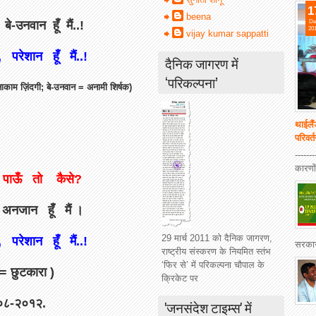
1
beena
De
-उनवान हूँ मैं..!
20
vijay kumar sappatti
रेशान हूँ मैं..!
दैनिक जागरण में
‘परिकल्पना’
काम ज़िंदगी; बे-उनवान = अनामी शिर्षक)
थाईलैं
परिवर्
------
कारणों
 पाऊँ तो कैसे?
नजान हूँ मैं ।
29 मार्च 2011 को दैनिक जागरण,
रेशान हूँ मैं..!
सरकार 
राष्ट्रीय संस्करण के नियमित स्तंभ
‘फिर से’ में परिकल्पना चौपाल के
= छुटकारा )
क्रिकेट पर
७-०८-२०१२.
'जनसंदेश टाइम्स' में