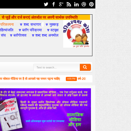
से जुड़ें और दर्ज कराएं अंतर्जाल पर अपनी सार्थक उपस्थिति
परिकल्पना
शब्द सभागार
नुक्कड़

🔽
🔽
हित्यांजलि
ब्लॉग परिक्रमा
वटवृक्ष
🔽
🔽
 संघ
ब्लॉगोत्सव
शब्द शब्द अनमोल
🔽
🔽
ीडिया पर है तो आपको यह जरूर पढ़ना चाहिए
वर्ष-2019 में सामाजिक मीडिया और हम
लंद
4:55 PM
6:52 PM