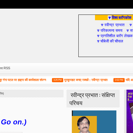
विश्व ब्लॉगकोश
🔽
रवीन्द्र प्रभात
🔽

परिकल्पना समय
सा
🔽
🔽
प्रगतिशील ब्लॉग लेखक
🔽
चौबेजी की चौपाल
🔽
nt RSS
टल पर हाइगा की कार्यशाला संपन्न
मुस्कुराहट बनाए रक्खो : रवीन्द्र प्रभात
यदि आप सोशल म
3:25 PM
2:02 PM
रवीन्द्र प्रभात : संक्षिप्त
(गीत)
परिचय
Go on.)