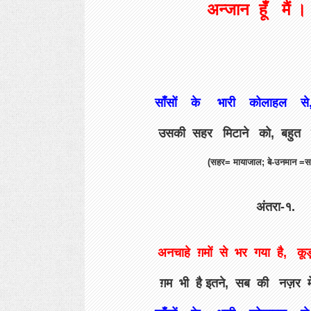
अन्जान हूँ मैं ।
साँसों के भारी कोलाहल से, प
उसकी सहर मिटाने को, बहुत बे
(सहर= मायाजाल; बे-उनमान =साम
अंतरा-१.
अनचाहे ग़मों से भर गया है, कू
ग़म भी है इतने, सब की नज़र में