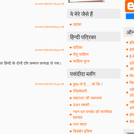
14 अगस्त 2010 को 7:40 pm बजे
ये मेरे जैसे हैं
ठहाका
14 अगस्त 2010 को 8:04 pm बजे
ऑनल
हिन्दी पत्रिका
इंफ़
वाटिका
इं
14 अगस्त 2010 को 8:18 pm बजे
सेतु साहित्य
ई-ब
साहित्य कुंज
दल
 पर हिन्दी के दोनों टॉप सम्मान कनाडा ले गया।
औल 
पसंदीदा ब्लॉग
फ्ल
फ्ल
कुछ तो है.....जो कि !
15 अगस्त 2010 को 3:21 pm बजे
रवी
रेडियोवाणी
डॉ
चक्रधर की चकल्ल्स
रवी
उडन तश्तरी ....
कॉ
ग्यान दत पान्डेय की मानसिक
हो
हलचल
होम
राज यादव
डिवाईन इडिया
नाग