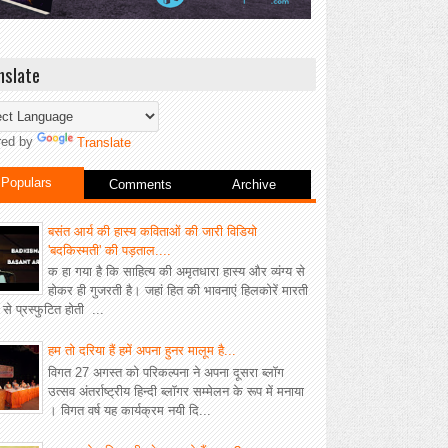
nslate
red by
Translate
Populars
Comments
Archive
बसंत आर्य की हास्य कविताओं की जारी विडियो
'बदकिस्मती' की पड़ताल....
क हा गया है कि साहित्य की अमृतधारा हास्य और व्यंग्य से
होकर ही गुजरती है। जहां हित की भावनाएं हिलकोरें मारती
ीं से प्रस्फुटित होती ...
हम तो दरिया हैं हमें अपना हुनर मालूम है...
विगत 27 अगस्त को परिकल्पना ने अपना दूसरा ब्लॉग
उत्सव अंतर्राष्ट्रीय हिन्दी ब्लॉगर सम्मेलन के रूप में मनाया
। विगत वर्ष यह कार्यक्रम नयी दि...