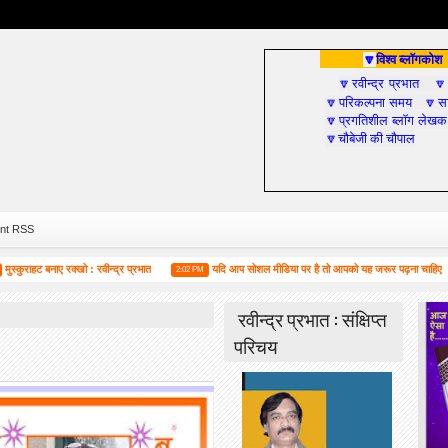
विश्व ब्लॉगकोश
🔽
रवीन्द्र प्रभात
🔽

परिकल्पना समय
सा
🔽
🔽
प्रगतिशील ब्लॉग लेखक
🔽
चौबेजी की चौपाल
🔽
nt RSS
हट बनाए रक्खो : रवीन्द्र प्रभात
यदि आप सोशल मीडिया पर है तो आपको यह जरूर पढ़ना चाहिए
2:02 PM
4:55
रवीन्द्र प्रभात : संक्षिप्त
परिचय