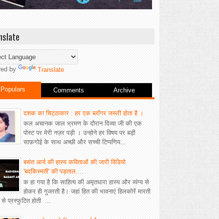
nslate
red by
Translate
Populars
Comments
Archive
दशक का चिट्ठाकार : हर एक ब्लॉगर जरूरी होता है ।
कल अचानक जाल भ्रमण के दौरान दिव्या जी की एक
पोस्ट पर मेरी नज़र पड़ी । उन्होने हर विषय पर बड़ी
साफ़गोई के साथ अच्छी और सच्ची टिप्पणिय...
बसंत आर्य की हास्य कविताओं की जारी विडियो
'बदकिस्मती' की पड़ताल....
क हा गया है कि साहित्य की अमृतधारा हास्य और व्यंग्य से
होकर ही गुजरती है। जहां हित की भावनाएं हिलकोरें मारती
ीं से प्रस्फुटित होती ...