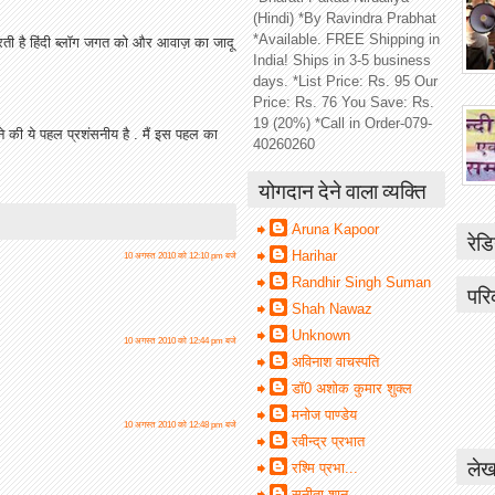
(Hindi) *By Ravindra Prabhat
*Available. FREE Shipping in
ती है हिंदी ब्लॉग जगत को और आवाज़ का जादू
India! Ships in 3-5 business
days. *List Price: Rs. 95 Our
Price: Rs. 76 You Save: Rs.
19 (20%) *Call in Order-079-
नाने की ये पहल प्रशंसनीय है . मैं इस पहल का
40260260
योगदान देने वाला व्यक्ति
Aruna Kapoor
रेडि
Harihar
10 अगस्त 2010 को 12:10 pm बजे
Randhir Singh Suman
परि
Shah Nawaz
Unknown
10 अगस्त 2010 को 12:44 pm बजे
अविनाश वाचस्पति
डॉ0 अशोक कुमार शुक्ल
मनोज पाण्डेय
10 अगस्त 2010 को 12:48 pm बजे
रवीन्द्र प्रभात
लेख
रश्मि प्रभा...
सुनीता शानू