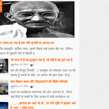
0
y
10
र समय आ गया है एक नयी क्रांति के आगाज का
य मातृभूमि, हार्दिक नमन, तुमसे बिछडे कई दसक बीत गए, लेकिन
आज भी तुम्हारी गोद में बिताये व...
जो सत्ता में है वह मुस्कुरा रहा है, जो नहीं है वह गुर्रा रहा है
May 10, 2010
6
देश की मौजूदा स्थिति , २ अक्तूबर को सोचकर चला था कि
चलता हूँ अपनों के बीच, पर आकर जो हाल देखा- तो,ह...
बाल विज्ञान कथा और चिट्ठाकारों की विशेष परिचर्चा
May 10, 2010
4
आज का कार्यक्रम संपान्नता की ओर अग्रसर है...विगत
कई दिनों से बच्चों के लिए उत्सव में कोई कार्यक्रम आ...
.........इमरोज़ का अर्थ जो हो , पर मेरी दृष्टि में इसका अर्थ
है 'प्यार' : रश्मि प्रभा