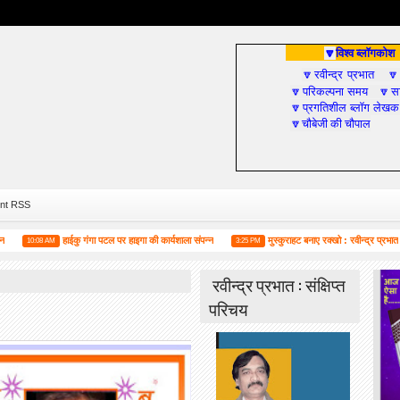
विश्व ब्लॉगकोश
🔽
रवीन्द्र प्रभात
🔽

परिकल्पना समय
सा
🔽
🔽
प्रगतिशील ब्लॉग लेखक
🔽
चौबेजी की चौपाल
🔽
nt RSS
हाईकु गंगा पटल पर हाइगा की कार्यशाला संपन्न
मुस्कुराहट बनाए रक्खो : रवीन्द्र प्रभात
0:08 AM
3:25 PM
2:0
रवीन्द्र प्रभात : संक्षिप्त
परिचय