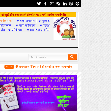
से जुड़ें और दर्ज कराएं अंतर्जाल पर अपनी सार्थक उपस्थिति
परिकल्पना
शब्द सभागार
नुक्कड़

🔽
🔽
हित्यांजलि
ब्लॉग परिक्रमा
वटवृक्ष
🔽
🔽
 संघ
ब्लॉगोत्सव
शब्द शब्द अनमोल
🔽
🔽
यदि आप सोशल मीडिया पर है तो आपको यह जरूर पढ़ना चाहिए
वर्ष-2019 में सामाजिक मीडिया और
2 PM
4:55 PM