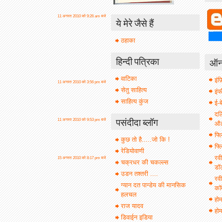
11 अगस्त 2010 को 9:26 am बजे
ये मेरे जैसे हैं
ठहाका
हिन्दी पत्रिका
ऑनल
वाटिका
इंफ़
11 अगस्त 2010 को 3:56 pm बजे
सेतु साहित्य
इं
साहित्य कुंज
ई-ब
दल
पसंदीदा ब्लॉग
11 अगस्त 2010 को 9:53 pm बजे
औल 
फ्ल
कुछ तो है.....जो कि !
फ्ल
रेडियोवाणी
रवी
15 अगस्त 2010 को 8:17 pm बजे
चक्रधर की चकल्ल्स
डॉ
उडन तश्तरी ....
रवी
ग्यान दत पान्डेय की मानसिक
कॉ
हलचल
हो
राज यादव
होम
डिवाईन इडिया