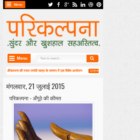
Menu
Menu
ें परिकल्पना की रजत जयंती यात्रा के सम्मान में एक विशेष आयोजन
हाईकु गंगा पटल पर हाइगा की कार्यश
10:08 AM
ं वार्षिक महासभा संपन्न
मंगलवार, 21 जुलाई 2015
परिकल्पना - अँगूठे की कीमत