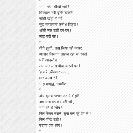
*
भागी नहीं ,चीखी नहीं !
धिक्कार भरी दृष्टि डालती
सीधी खड़ी हो गई
मुख तमतमाया क्रोध-विकृत !
आँखें जल उठीं दप्-दप् !
लौट पड़ी वह !
*
नीचे झुकी, उठा लिया वही पत्थर
आघात जिसका उछाल रहा था रक्त!
भरी आक्रोश
तान कर मारा पीछा करतों पर !
'हाय रे ,चीत्कार उठा ,
मार डाला रे !
भीड़ हतबुद्ध, भयभीत !
*
और दूसरा पत्थर उठाये दौड़ी!
अब पीछा वह कर रही थी ,
भाग रहे थे लोग !
फिर फेंका उसने ,घुमा कर पूरे वेग से !
फिर चीख उटी !
उठाया एक और !
*