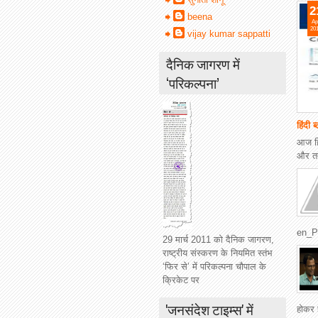
2
beena
Ap
20
vijay kumar sappatti
दैनिक जागरण में
‘परिकल्पना’
हिंदी ब
आज हिं
और तद्
en_P
29 मार्च 2011 को दैनिक जागरण,
राष्ट्रीय संस्करण के नियमित स्तंभ
‘फिर से’ में परिकल्पना चौपाल के
क्रिकेट पर
'जनसंदेश टाइम्स' में
होकर 