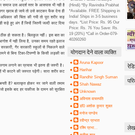
का समाज उस आदर्श स्तर के आसपास भी नही है
(Hindi) *By Ravindra Prabhat
*Available. FREE Shipping in
गर ख़राब हो जाये तो उसे काटकर फेंक देना ही
India! Ships in 3-5 business
 अधिकार की चिंता की गयी तो पूरा शरीर सड़
days. *List Price: Rs. 95 Our
ड़े हुए अंग हैं जिन्हें जितनी जल्दी काट दिया
Price: Rs. 76 You Save: Rs.
19 (20%) *Call in Order-079-
सब ठीक हो सकता है। बिलकुल नहीं। इस बात का
40260260
े आगोश में नही लिया है, उनका समय रहते इलाज
सरकारी, गैर सरकारी स्कूलों से निकलने वाले
योगदान देने वाला व्यक्ति
 सामने से बिना टिका-टिपण्णी के किसी लड़की का
Aruna Kapoor
रेडि
पर लगाम लगाने का प्रयास भी इतना ही जरुरी है।
Harihar
हें भी काटने की जरुरत पड़ेगी। सारा शरीर कट
Randhir Singh Suman
परि
 बनती है? बलात्कृत होकर मर जाने वाली तमाम
Shah Nawaz
जो इसके बाद हर पाकीजा के दामन को सुरक्षित
Unknown
अविनाश वाचस्पति
डॉ0 अशोक कुमार शुक्ल
मनोज पाण्डेय
रवीन्द्र प्रभात
लेख
रश्मि प्रभा...
सुनीता शानू