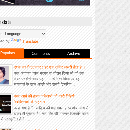
nslate
red by
Translate
Populars
Comments
Archive
दशक का चिट्ठाकार : हर एक ब्लॉगर जरूरी होता है ।
कल अचानक जाल भ्रमण के दौरान दिव्या जी की एक
पोस्ट पर मेरी नज़र पड़ी । उन्होने हर विषय पर बड़ी
साफ़गोई के साथ अच्छी और सच्ची टिप्पणिय...
बसंत आर्य की हास्य कविताओं की जारी विडियो
'बदकिस्मती' की पड़ताल....
क हा गया है कि साहित्य की अमृतधारा हास्य और व्यंग्य से
होकर ही गुजरती है। जहां हित की भावनाएं हिलकोरें मारती
ीं से प्रस्फुटित होती ...