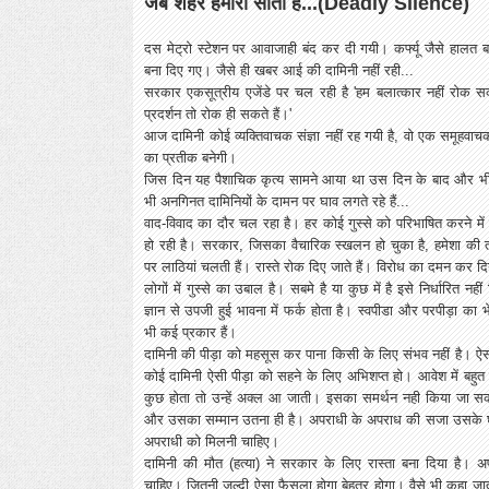
जब शहर हमारा सोता है...(Deadly Silence)
दस मेट्रो स्टेशन पर आवाजाही बंद कर दी गयी। कर्फ्यू जैसे हालत ब
बना दिए गए। जैसे ही खबर आई की दामिनी नहीं रही...
सरकार एकसूत्रीय एजेंडे पर चल रही है 'हम बलात्कार नहीं रोक सकते
प्रदर्शन तो रोक ही सकते हैं।'
आज दामिनी कोई व्यक्तिवाचक संज्ञा नहीं रह गयी है, वो एक समूहवाच
का प्रतीक बनेगी।
जिस दिन यह पैशाचिक कृत्य सामने आया था उस दिन के बाद और भी क
भी अनगिनत दामिनियों के दामन पर घाव लगते रहे हैं...
वाद-विवाद का दौर चल रहा है। हर कोई गुस्से को परिभाषित करने में
हो रही है। सरकार, जिसका वैचारिक स्खलन हो चुका है, हमेशा की त
पर लाठियां चलती हैं। रास्ते रोक दिए जाते हैं। विरोध का दमन कर द
लोगों में गुस्से का उबाल है। सबमे है या कुछ में है इसे निर्धारित
ज्ञान से उपजी हुई भावना में फर्क होता है। स्वपीडा और परपीड़ा का
भी कई प्रकार हैं।
दामिनी की पीड़ा को महसूस कर पाना किसी के लिए संभव नहीं है। ऐसी
कोई दामिनी ऐसी पीड़ा को सहने के लिए अभिशप्त हो। आवेश में बहुत स
कुछ होता तो उन्हें अक्ल आ जाती। इसका समर्थन नही किया जा सकता ह
और उसका सम्मान उतना ही है। अपराधी के अपराध की सजा उसके घर
अपराधी को मिलनी चाहिए।
दामिनी की मौत (हत्या) ने सरकार के लिए रास्ता बना दिया है। 
चाहिए। जितनी जल्दी ऐसा फैसला होगा बेहतर होगा। वैसे भी कहा जाता