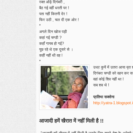
रक्त ओढ़े दिगंबरी ,
बैठ गई वहीं धरती पर !
पता नहीं कितनी देर !
फिर उठी , चल दी एक ओर !
*
अगले दिन खोज पड़ी
कहां गई चण्डी ?
कहाँ गायब हो गई?
पूछ रहे थे एक दूसरे से ।
कहीं नहीं थी वह !
*
उधऱ कुयें में उतरा आया मृत 
दिगंबरा चण्डी को वहन कर 
वहां कोई शिव नहीं था !
सब शव थे !
प्रतिभा सक्सेना
http://yatra-1.blogspot.
आजादी हमें खैरात में नहीं मिली है !!