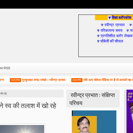
विश्व ब्लॉगकोश
🔽
रवीन्द्र प्रभात
🔽

परिकल्पना समय
सा
🔽
🔽
प्रगतिशील ब्लॉग लेखक
🔽
चौबेजी की चौपाल
🔽
nt RSS
मुस्कुराहट बनाए रक्खो : रवीन्द्र प्रभात
यदि आप सोशल मीडिया पर है तो आपको यह जरूर पढ़
3:25 PM
2:02 PM
रवीन्द्र प्रभात : संक्षिप्त
रहे (4)
परिचय
पने स्व की तलाश में खो रहे