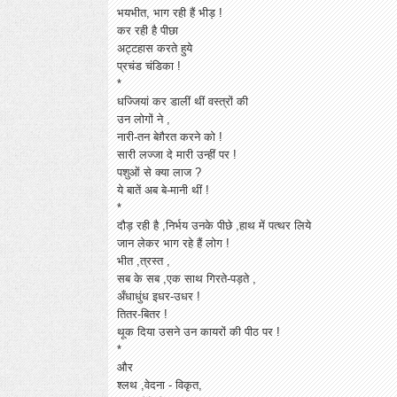
भयभीत, भाग रही हैं भीड़ !
कर रही है पीछा
अट्टहास करते हुये
प्रचंड चंडिका !
*
धज्जियां कर डालीं थीं वस्त्रों की
उन लोगों ने ,
नारी-तन बेग़ैरत करने को !
सारी लज्जा दे मारी उन्हीं पर !
पशुओं से क्या लाज ?
ये बातें अब बे-मानी थीं !
*
दौड़ रही है ,निर्भय उनके पीछे ,हाथ में पत्थर लिये
जान लेकर भाग रहे हैं लोग !
भीत ,त्रस्त ,
सब के सब ,एक साथ गिरते-पड़ते ,
अँधाधुंध इधर-उधर !
तितर-बितर !
थूक दिया उसने उन कायरों की पीठ पर !
*
और
श्लथ ,वेदना - विकृत,