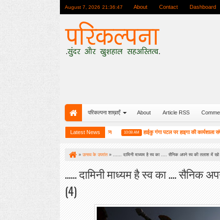
About
Contact
Dashboard
August 7, 2026
21:36:48
परिकल्पना शाख़ाएँ
About
Article RSS
Comme
की रजत जयंती यात्रा के सम्मान में एक विशेष आयोजन
Latest News
हाईकु गंगा पटल पर हाइगा की कार्यशाला संपन्न
10:08 AM
»
उत्सव के उपरांत
»
...... दामिनी माध्यम है स्व का .... सैनिक अपने स्व की तलाश में खो 
...... दामिनी माध्यम है स्व का .... सैनिक अ
(4)