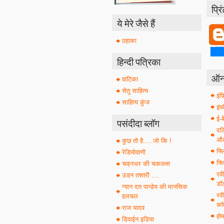
प्रि
ये मेरे जैसे हैं
ठहाका
हिन्दी पत्रिका
ऑनल
वाटिका
सेतु साहित्य
इंफ़
साहित्य कुंज
इं
ई-ब
पसंदीदा ब्लॉग
दल
औल 
कुछ तो है.....जो कि !
फ्ल
रेडियोवाणी
फ्ल
चक्रधर की चकल्ल्स
रवी
उडन तश्तरी ....
डॉ
ग्यान दत पान्डेय की मानसिक
रवी
हलचल
कॉ
राज यादव
हो
डिवाईन इडिया