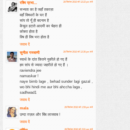
रश्मि प्रभा...
28 सितंबर 2010 को 12:22 pm बजे
सभ्यता का है जहाँ तकाज़ा
वहाँ विषधरों के घर हैं
सांप तो यूँ ही बदनाम है
केंचुल हटाते आदमी का चेहरा ही
कोबरा होता है
विष ही विष भरा होता है
जवाब दें
सुनील गज्जाणी
28 सितंबर 2010 को 12:35 pm बजे
स्वार्थ के दांत कितने नुकीले हो गए हैं
हम सांप से ज्यादा जहरीले हो गए हैं ।
raviendra jee
namaskar !
naye bimb lage , behad sunder lagi gazal ,
wo bhi hindi me aur bhi ahccha laga ,
sadhwad1
जवाब दें
mala
28 सितंबर 2010 को 1:59 pm बजे
उम्दा ग़ज़ल और बिंब लाजवाब !
जवाब दें
28 सितंबर 2010 को 2:01 pm बजे