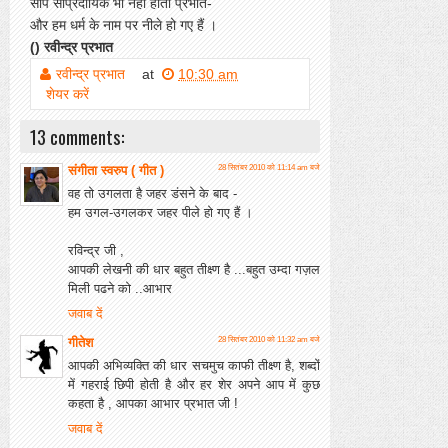
सांप सांप्रदायिक भी नहीं होता प्रभात-
और हम धर्म के नाम पर नीले हो गए हैं ।
() रवीन्द्र प्रभात
रवीन्द्र प्रभात
at
10:30 am
शेयर करें
13 comments:
संगीता स्वरुप ( गीत )
28 सितंबर 2010 को 11:14 am बजे
वह तो उगलता है जहर डंसने के बाद -
हम उगल-उगलकर जहर पीले हो गए हैं ।
रविन्द्र जी ,
आपकी लेखनी की धार बहुत तीक्ष्ण है ...बहुत उम्दा गज़ल
मिली पढने को ..आभार
जवाब दें
गीतेश
28 सितंबर 2010 को 11:32 am बजे
आपकी अभिव्यक्ति की धार सचमुच काफी तीक्ष्ण है, शब्दों
में गहराई छिपी होती है और हर शेर अपने आप में कुछ
कहता है , आपका आभार प्रभात जी !
जवाब दें