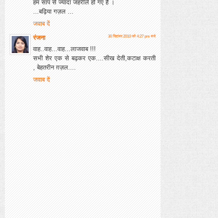
हम सांप से ज्यादा जहरीले हो गए हैं ।
...बढ़िया गज़ल ...
जवाब दें
रंजना
30 सितंबर 2010 को 4:27 pm बजे
वाह..वाह...वाह...लाजवाब !!!
सभी शेर एक से बढ़कर एक....सीख देती,कटाक्ष करती
, बेहतरीन ग़ज़ल....
जवाब दें