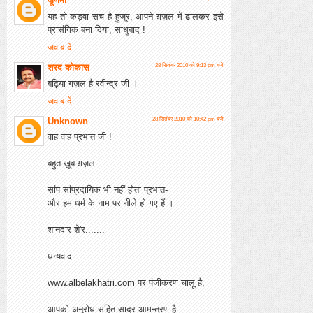
पूर्णिमा
यह तो कड़वा सच है हुजूर, आपने ग़ज़ल में ढालकर इसे
प्रासंगिक बना दिया, साधुबाद !
जवाब दें
शरद कोकास
28 सितंबर 2010 को 9:13 pm बजे
बढ़िया गज़ल है रवीन्द्र जी ।
जवाब दें
Unknown
28 सितंबर 2010 को 10:42 pm बजे
वाह वाह प्रभात जी !
बहुत ख़ूब ग़ज़ल.....
सांप सांप्रदायिक भी नहीं होता प्रभात-
और हम धर्म के नाम पर नीले हो गए हैं ।
शानदार शे'र.......
धन्यवाद
www.albelakhatri.com पर पंजीकरण चालू है,
आपको अनुरोध सहित सादर आमन्त्रण है