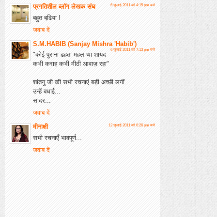
प्रगतिशील ब्लॉग लेखक संघ
6 जुलाई 2011 को 4:15 pm बजे
बहुत बढि़या !
जवाब दें
S.M.HABIB (Sanjay Mishra 'Habib')
6 जुलाई 2011 को 7:13 pm बजे
"कोई पुराना ढहता महल था शायद
कभी कराह कभी मीठी आवाज़ रहा"
शांतनु जी की सभी रचनाएं बड़ी अच्छी लगीं...
उन्हें बधाई...
सादर...
जवाब दें
मीनाक्षी
12 जुलाई 2011 को 6:26 pm बजे
सभी रचनाएँ भावपूर्ण...
जवाब दें