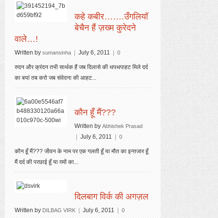
कहे कबीर…….उँगलियॉ
बेचैन हैं ज़ख्म कुरेदने
वाले…!
Written by
|
July 6, 2011
|
sumansinha
0
रुदन और क्रंदन तभी सार्थक हैं जब दिलासे की थपथपाहट मिले दर्द
का बयां तब करो जब संवेदना की आहट...
कौन हूँ मैं???
Written by
Abhishek Prasad
|
July 6, 2011
|
0
कौन हूँ मैं??? जीवन के नाम पर एक गलती हूँ या मौत का इन्तजार हूँ
मैं दर्द की परछाई हूँ या ग़मों का...
दिलबाग विर्क की अगज़ल
Written by
|
July 6, 2011
|
DILBAG VIRK
0