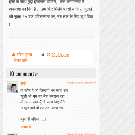
इसी के साथ मुझे इजाजत दीजिये, कल ब्लॉगोत्सव में
अवकाश का दिन है ....हम फिर मिलेंगे परसों यानी ८ जुलाई
को सुबह ११ बजे परिकल्पना पर, तब तक के लिए शुभ विदा
!
रश्मि प्रभा...
at
11:45 am
शेयर करें
10 comments:
सदा
6 जुलाई 2011 को 11:52 am बजे
वो कौन है जो ज़िन्दगी भर साथ रहा
ख़ुशी ओ ग़म का मेरा हमराज़ रहा
वो तमाम ख़त यूँ तो जला दिए मैंने
न भूल पायें वो लरज़ता साज़ रहा
बहुत ही बढि़या ...।
जवाब दें
6 जुलाई 2011 को 12:20 pm बजे