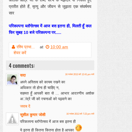
अशोक आंद्रे जी के शब्द सत्य के मझदार से निकले हुए
प्रतीत होते हैं, मृत्यु और जीवन से जूझता एक संघर्षमय
सार
परिकल्पना ब्लॉगोत्सव में आज बस इतना ही, मिलती हूँ कल
फिर सुबह 10 बजे परिकल्पना पर.....
रश्मि प्रभा...
at
10:00 am
शेयर करें
4 comments:
सदा
16 नवंबर 2013 को 12:41 pm बजे
अपने अस्तित्व को कायम रखने का
अधिकार तो होना ही चाहिए न,
सहमत हूँ आपकी बात से ... आभार आदरणीय अशोक
अांद्रे जी को रचनाओं को पढ़वाने का
जवाब दें
सुशील कुमार जोशी
16 नवंबर 2013 को 7:23 pm बजे
परिकल्पना ब्लॉगोत्सव में आज बस इतना ही
ये इतना ही कितना कितना होता है आपका