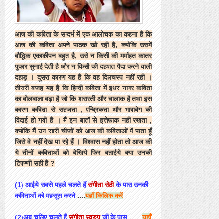
आज
की
कविता
के
सन्दर्भ
में
एक
आलोचक
का
कहना
है
कि
आज
की
कविता
अपने
पाठक
खो
रही
है,
क्योंकि
उसमें
बौद्धिक
एकाकीपन
बहुत
है
,
उसे
न
किसी
की
मर्माहत
कातर
पुकार
सुनाई
देती
है
और
न
किसी
की
दहशत
पैदा
करने
वाली
दहाड़
।
दूसरा
कारण
यह
है
कि
वह
दिलचस्प
नहीं
रही
।
तीसरी
वजह
यह
है
कि
हिन्दी
कविता
में
इधर
नागर
कविता
का
बोलबाला
बढ़ा
है
जो
कि
शरारती
और
चालाक
है
तथा
इस
कारण
कविता
से
सहजता
,
एन्द्रिकता
और
भावावेग
की
विदाई
हो
गयी
है
।
मैं
इन
बातों
से
इत्तेफाक
नहीं
रखता
,
क्योंकि
मैं
उन
सारी
चीजों
को
आज
की
कविताओं
में
पाता
हूँ
जिसे
वे
नहीं
देख
पा
रहे
हैं
।
विश्वास
नहीं
होता
तो
आज
की
ये
तीनों
कविताओं
को
देखिये
फिर
बताईये
क्या
उनकी
टिपण्णी
सही
है
?
(1)
आ
ईये
सबसे
पहले
चलते
हैं
संगीता
सेठी
के
पास
उनकी
कविताओं
को
महसूस
करने
....
यहाँ
किलिक
करें
(2)
अ
ब
चलिए
चलते
हैं
संगीता
स्वरुप
जी
के
पास
.......
यहाँ