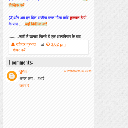
किलिक
करें
(3)
और
अब
हर
दिल
अजीज
मस्त
मौला
कवि
कुलवंत
हैप्पी
के
पास
.....
यहाँ
किलिक
करें
.........ज
ारी
है
उत्सव
मिलते
हैं
एक
अल्पविराम
के
बाद
रवीन्द्र प्रभात
at
3:02 pm
शेयर करें
1 comments:
पूर्णिमा
23 अप्रैल 2010 को 7:51 pm बजे
अच्छा लगा ...बधाई !
जवाब दें