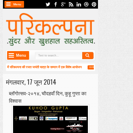
Menu
Menu
) में परिकल्पना की रजत जयंती यात्रा के सम्मान में एक विशेष आयोजन
हाईकु गंगा पटल पर हाइगा की कार
10:08 AM
 वीं वार्षिक महासभा संपन्न
मंगलवार, 17 जून 2014
ब्लॉगोत्सव-२०१४, चौदहवाँ दिन, कुहू गुप्ता का
विश्वास