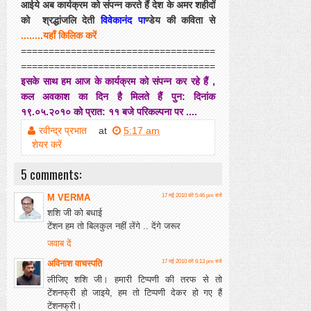
आईये अब कार्यक्रम को संपन्न करते हैं देश के अमर शहीदों
को श्रद्धांजलि देती
विवेकानंद पा
ण्डेय की कविता से
........यहाँ किलिक करें
===================================
===================================
इसके साथ हम आज के कार्यक्रम को संपन्न कर रहे हैं ,
कल अवकाश का दिन है मिलते हैं पुन: दिनांक
१९.०५.२०१० को प्रात: ११ बजे परिकल्पना पर ....
रवीन्द्र प्रभात
at
5:17 am
शेयर करें
5 comments:
M VERMA
17 मई 2010 को 5:46 pm बजे
शशि जी को बधाई
टेंशन हम तो बिलकुल नहीं लेंगे .. देंगे जरूर
जवाब दें
अविनाश वाचस्पति
17 मई 2010 को 6:13 pm बजे
लीजिए शशि जी। हमारी टिप्‍पणी की तरफ से तो
टेंशनफ्री हो जाइये, हम तो टिप्‍पणी देकर हो गए हैं
टेंशनफ्री।