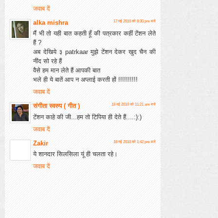
जवाब दें
alka mishra
17 मई 2010 को 8:30 pm बजे
मैं भी तो यही बात कहती हूँ की पत्रकार कहीं टेंशन लेते
हैं ?
अब देखिये ३ patrkaar मुझे टेंशन देकर खुद चैन की
नींद सो रहे हैं
वैसे हम मान लेते हैं आपकी बात
भले ही ये बातें आप न अप्लाई करती हों !!!!!!!!!!
जवाब दें
संगीता स्वरुप ( गीत )
18 मई 2010 को 11:21 am बजे
टेंशन काहे की जी...हम तो टिपिया ही देते हैं....:):)
जवाब दें
Zakir
18 मई 2010 को 1:42 pm बजे
ये शानदार सिलसिला यूं ही चलता रहे।
जवाब दें