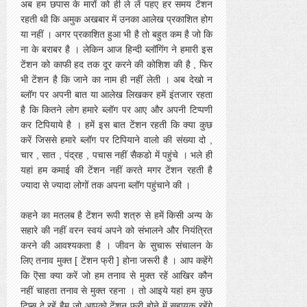
अब हम छपास के मारों को ही ले लें पहए हर समय टेंशन
रहती थी कि अमुक अखबार में उनका आलेख प्रकाशित होग
या नहीं । अगर प्रकाशित हुआ भी है तो बहुत कम है जो कि
ना के बराबर है । लेकिन आज हिन्दी ब्लॉगिंग ने हमारी इस
टेंशन को काफी हद तक दूर करने की कोशिश की है , फिर
भी टेंशन है कि जाने का नाम ही नहीं लेती । अब देखो न
ब्लॉग पर अपनी बात या आलेख लिखकर हमें इंतजार रहता
है कि कितने लोग हमारे ब्लॉग पर आए और अपनी टिप्पणी
कर टिपियाये है । हमें इस बात टेंशन रहती कि क्या कुछ
करें जिससे हमारे ब्लॉग पर टिपियाने वालो की संख्या दो ,
चार , सात , पंद्रह , पचास नहीं सैकडो में पहुंचे । भले ही
यहां हम कमाई की टेंशन नहीं करते मगर टेंशन रहती है
ज्यादा से ज्यादा लोगों तक अपना ब्लॉग पहुंचाने की ।
कहने का मतलब है टेंशन रूपी शत्रु से हमें किसी अन्य के
सहारे की नहीं वरन स्वयं अपने को संभालने और नियंत्रित
करने की आवश्यकता है । जीवन के सुचारू संचालन के
लिए तनाव मुक्त [ टेंशन फ्री ] होना जरूरी है । आप कहेंगे
कि ऎसा क्या करें जो हम तनाव से मुक्त रहें आखिर कौन
नहीं चाहता तनाव से मुक्त रहना । तो आइये यहां हम कुछ
टिप्स दे रहें हैम जो आपको टेंशन फ्री होने में सहायक रहेंगे