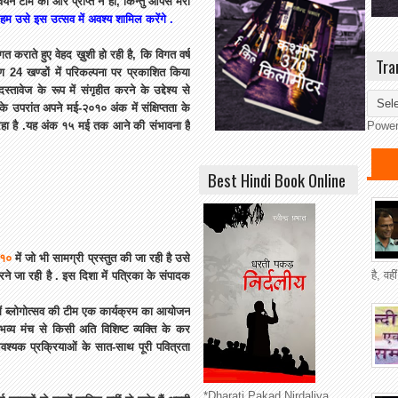
यन टीम की ओर प्राप्त न हो, किन्तु आपसे मेरा
ी हम उसे इस उत्सव में अवश्य शामिल करेंगे .
राते हुए वेहद ख़ुशी हो रही है, कि विगत वर्ष
Tra
्लेषण 24 खण्डों में परिकल्पना पर प्रकाशित किया
ावेज के रूप में संगृहीत करने के उद्देश्य से
े उपरांत अपने मई-२०१० अंक में संक्षिप्तता के
र रहा है .यह अंक १५ मई तक आने की संभावना है
Powe
Best Hindi Book Online
०१०
में जो भी सामग्री प्रस्तुत की जा रही है उसे
है, वह
रने जा रही है . इस दिशा में पत्रिका के संपादक
ं ब्लोगोत्सव की टीम एक कार्यक्रम का आयोजन
 भव्य मंच से किसी अति विशिष्ट व्यक्ति के कर
श्यक प्रक्रियाओं के सात-साथ पूरी पवित्रता
*Dharati Pakad Nirdaliya