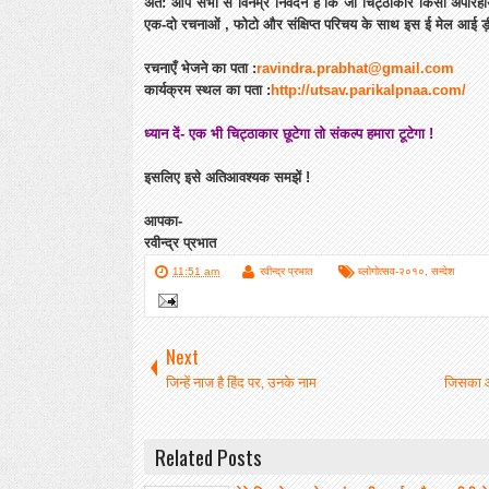
अत: आप सभी से विनम्र निवेदन है कि जो चिट्ठाकार किसी अपरिहार्य 
एक-दो रचनाओं , फोटो और संक्षिप्त परिचय के साथ इस ई मेल आई ड़ी 
रचनाएँ भेजने का पता :
ravindra.prabhat@gmail.com
कार्यक्रम स्थल का पता :
http://utsav.parikalpnaa.com/
ध्यान दें- एक भी चिट्ठाकार छूटेगा तो संकल्प हमारा टूटेगा !
इसलिए इसे अतिआवश्यक समझें !
आपका-
रवीन्द्र प्रभात
11:51 am
रवीन्द्र प्रभात
ब्लोगोत्सव-२०१०
,
सन्देश
Next
जिन्हें नाज है हिंद पर, उनके नाम
जिसका आप
Related Posts