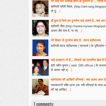
मेरे लिए मेरा अनोखा बंधन ही पुनर्जन्म है ... प्रीती म
श्रीमती प्रीती मेहता, (http://ant-rang.blogspot.
तो पु
[...]
हाँ कुछ है जिसे हम पुनर्जन्म कह सकते है...क्या आप
श्रीमती नीता (http://neeta-myown.blogspot
आकर हँस देता है..ना जा
[...]
मेरे विचार से पुनर्जन्म होता है : वंदना श्रीवास्तव
श्रीमती वंदना श्रीवास्तव ( प्राचार्या ) के दृष्टिकोण स
कई उदहारण भी हैं....जिससे यह प्रमाणित होता हैं कि
श्री नवीन कुमार ( retd. SBI officer ) के कथ
से आत्मा नही म
[...]
ब्लोगोत्सव की आखिरी परिचर्चा : क्या आत्मा अमर ह
नमस्कार!मैं रश्मि प्रभा एक नयी परिचर्चा के साथ
की यह आखिर
[...]
1 comments: