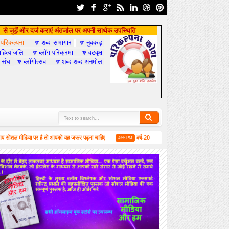
से जुड़ें और दर्ज कराएं अंतर्जाल पर अपनी सार्थक उपस्थिति
परिकल्पना
शब्द सभागार
नुक्कड़

🔽
🔽
हित्यांजलि
ब्लॉग परिक्रमा
वटवृक्ष
🔽
🔽
 संघ
ब्लॉगोत्सव
शब्द शब्द अनमोल
🔽
🔽
ीडिया पर है तो आपको यह जरूर पढ़ना चाहिए
वर्ष-2019 में सामाजिक मीडिया और हम
लं
4:55 PM
6:52 PM