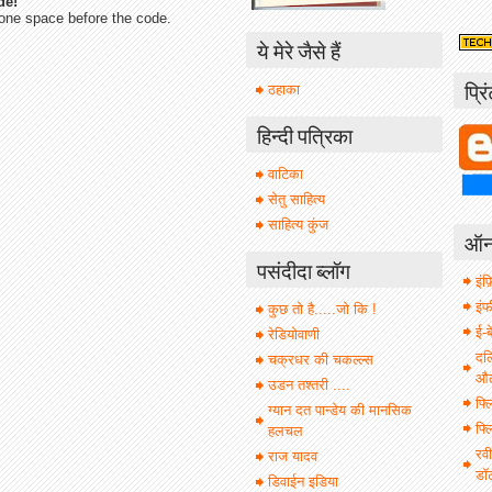
de!
one space before the code.
ये मेरे जैसे हैं
प्रि
ठहाका
हिन्दी पत्रिका
वाटिका
सेतु साहित्य
साहित्य कुंज
ऑनल
पसंदीदा ब्लॉग
इंफ़
इं
कुछ तो है.....जो कि !
ई-ब
रेडियोवाणी
दल
चक्रधर की चकल्ल्स
औल 
उडन तश्तरी ....
फ्ल
ग्यान दत पान्डेय की मानसिक
फ्ल
हलचल
रवी
राज यादव
डॉ
डिवाईन इडिया