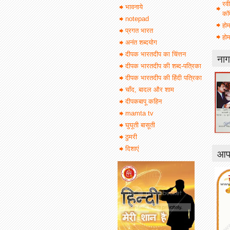
रवी
भावनाये
कॉ
notepad
हो
प्रगत भारत
होम
अनंत शब्दयोग
दीपक भारतदीप का चिंत्तन
नाग
दीपक भारतदीप की शब्द-पत्रिका
दीपक भारतदीप की हिंदी पत्रिका
चाँद, बादल और शाम
दीपकबापू कहिन
mamta tv
घुघूती बासूती
ठुमरी
दिशाएं
आपक