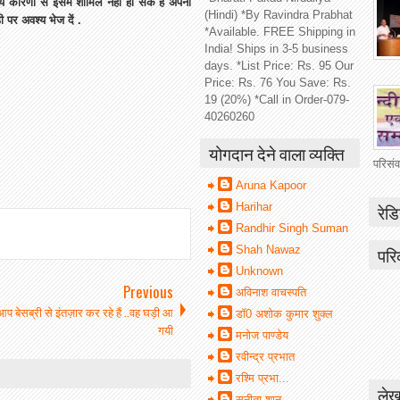
कारणों से इसमें शामिल नहीं हो सके हैं अपनी
(Hindi) *By Ravindra Prabhat
पर अवश्य भेज दें .
*Available. FREE Shipping in
India! Ships in 3-5 business
days. *List Price: Rs. 95 Our
Price: Rs. 76 You Save: Rs.
19 (20%) *Call in Order-079-
40260260
योगदान देने वाला व्यक्ति
परिसं
Aruna Kapoor
रेडि
Harihar
Randhir Singh Suman
परि
Shah Nawaz
Unknown
Previous
अविनाश वाचस्पति
 बेसब्री से इंतज़ार कर रहे हैं ..वह घड़ी आ
डॉ0 अशोक कुमार शुक्ल
गयी
मनोज पाण्डेय
रवीन्द्र प्रभात
रश्मि प्रभा...
लेख
सुनीता शानू