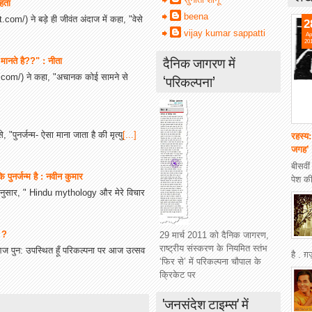
ेहता
beena
com/) ने बड़े ही जीवंत अंदाज में कहा, "वेसे
2
vijay kumar sappatti
Ap
20
दैनिक जागरण में
 मानते है??" : नीता
.com/) ने कहा, "अचानक कोई सामने से
‘परिकल्पना’
े, "पुनर्जन्म- ऐसा माना जाता है की मृत्यु
[...]
रहस्य:
जगह’ प
बीसवीं
 पुनर्जन्म है : नवीन कुमार
पेश की
नानुसार, " Hindu mythology और मेरे विचार
ै ?
29 मार्च 2011 को दैनिक जागरण,
राष्ट्रीय संस्करण के नियमित स्तंभ
 आज पुन: उपस्थित हूँ परिकल्पना पर आज उत्सव
है . 
‘फिर से’ में परिकल्पना चौपाल के
क्रिकेट पर
'जनसंदेश टाइम्स' में