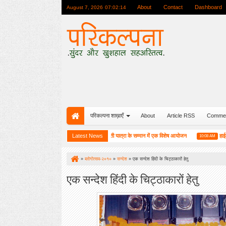
About
Contact
Dashboard
August 7, 2026
07:02:15
परिकल्पना शाख़ाएँ
About
Article RSS
Comme
बाकू (अजरबैजान) में परिकल्पना की रजत जयंती यात्रा के सम्मान में एक विशेष आयोजन
Latest News
हाईकु गंगा प
M
10:08 AM
»
ब्लोगोत्सव-२०१०
»
सन्देश
»
एक सन्देश हिंदी के चिट्ठाकारों हेतु
एक सन्देश हिंदी के चिट्ठाकारों हेतु