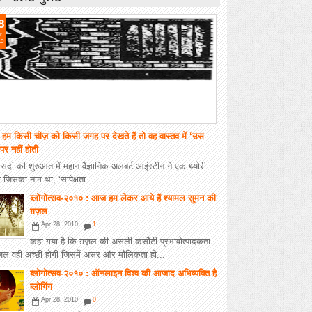
8
r
10
 हम किसी चीज़ को किसी जगह पर देखते हैं तो वह वास्तव में ‘उस
र नहीं होती
 सदी की शुरुआत में महान वैज्ञानिक अलबर्ट आइंस्टीन ने एक थ्योरी
 जिसका नाम था, ‘सापेक्षता...
ब्लोगोत्सव-२०१० : आज हम लेकर आये हैं श्यामल सुमन की
ग़ज़ल
Apr 28, 2010
1
कहा गया है कि ग़ज़ल की असली कसौटी प्रभावोत्पादकता
ग़ज़ल वही अच्छी होगी जिसमें असर और मौलिकता हो...
ब्लोगोत्सव-२०१० : ऑनलाइन विश्व की आजाद अभिव्यक्ति है
ब्लोगिंग
Apr 28, 2010
0