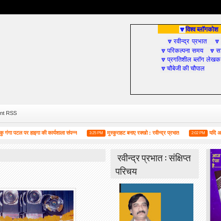
विश्व ब्लॉगकोश
🔽
रवीन्द्र प्रभात
🔽

परिकल्पना समय
सा
🔽
🔽
प्रगतिशील ब्लॉग लेखक
🔽
चौबेजी की चौपाल
🔽
nt RSS
टल पर हाइगा की कार्यशाला संपन्न
मुस्कुराहट बनाए रक्खो : रवीन्द्र प्रभात
यदि आप सोशल म
3:25 PM
2:02 PM
रवीन्द्र प्रभात : संक्षिप्त
परिचय