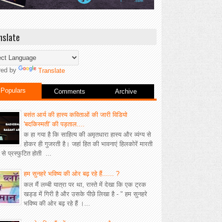
nslate
red by
Translate
Populars
Comments
Archive
बसंत आर्य की हास्य कविताओं की जारी विडियो
'बदकिस्मती' की पड़ताल....
क हा गया है कि साहित्य की अमृतधारा हास्य और व्यंग्य से
होकर ही गुजरती है। जहां हित की भावनाएं हिलकोरें मारती
ीं से प्रस्फुटित होती ...
हम सुनहरे भविष्य की ओर बढ़ रहे हैं...... ?
कल मैं लम्बी यात्रा पर था, रास्ते में देखा कि एक ट्रक
खड्ड में गिरी है और उसके पीछे लिखा है - " हम सुनहरे
भविष्य की ओर बढ़ रहे हैं ।...