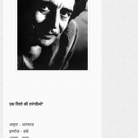
एक रिश्ते की तरंगदैर्ध्य*
अमृता - अल्फाज़
इमरोज़ - हर्फ़
अमृता - नज़्म