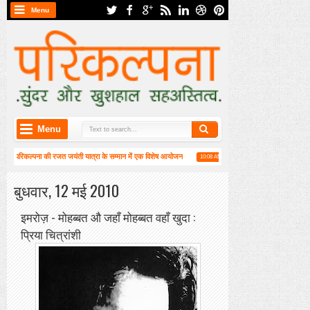
Menu
Menu
ें परिकल्पना की रजत जयंती यात्रा के सम्मान में एक विशेष आयोजन
हाईकु गंगा पटल पर हाइगा की कार्यश
10:08 AM
ं वार्षिक महासभा संपन्न
बुधवार, 12 मई 2010
इमरोज़ - मोहब्बत औ जहाँ मोहब्बत वहाँ खुदा :
प्रिया चित्रांशी