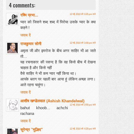
4 comments:
रश्मि प्रभा...
12 मई 2010 को 3:35 pm बजे
प्यार को जिसने शब्द शब्द में पिरोया उसके प्यार के क्या
कहने !
जवाब दें
राजकुमार सोनी
12 मई 2010 को 3:48 pm बजे
अमृता जी और इमरोज के बीच अगर साहिर भी आ जाते
तो...
यह रचनाकार की पसन्द है कि वह किसे बीच में देखना
चाहता है और किसे नहीं
वैसे साहिर ने भी कम प्यार नहीं किया था।
आपके ब्लाग पर पहली बार आया हूं लेकिन अच्छा लगा।
आते रहना चाहूंगा।
जवाब दें
आशीष खण्डेलवाल (Ashish Khandelwal)
12 मई 2010 को 3:59 pm बजे
bahut khoob... achchi
rachana
जवाब दें
सुरेन्द्र "मुल्हिद"
12 मई 2010 को 4:29 pm बजे