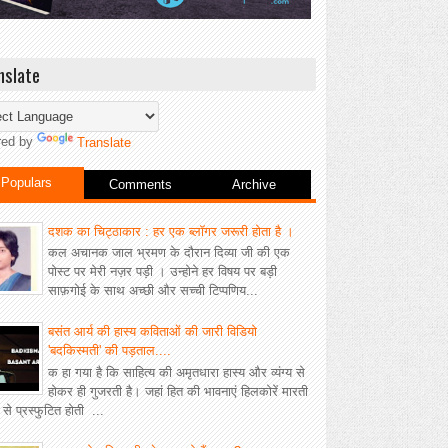
nslate
red by
Translate
Populars
Comments
Archive
दशक का चिट्ठाकार : हर एक ब्लॉगर जरूरी होता है ।
कल अचानक जाल भ्रमण के दौरान दिव्या जी की एक
पोस्ट पर मेरी नज़र पड़ी । उन्होने हर विषय पर बड़ी
साफ़गोई के साथ अच्छी और सच्ची टिप्पणिय...
बसंत आर्य की हास्य कविताओं की जारी विडियो
'बदकिस्मती' की पड़ताल....
क हा गया है कि साहित्य की अमृतधारा हास्य और व्यंग्य से
होकर ही गुजरती है। जहां हित की भावनाएं हिलकोरें मारती
ीं से प्रस्फुटित होती ...