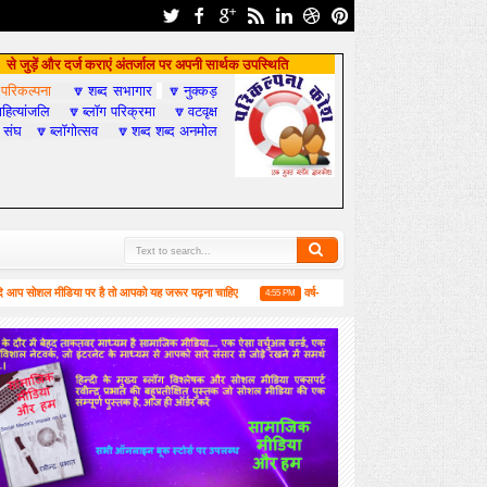
से जुड़ें और दर्ज कराएं अंतर्जाल पर अपनी सार्थक उपस्थिति
परिकल्पना
शब्द सभागार
नुक्कड़

🔽
🔽
हित्यांजलि
ब्लॉग परिक्रमा
वटवृक्ष
🔽
🔽
 संघ
ब्लॉगोत्सव
शब्द शब्द अनमोल
🔽
🔽
ल मीडिया पर है तो आपको यह जरूर पढ़ना चाहिए
वर्ष-2019 में सामाजिक मीडिया और हम
4:55 PM
6:52 PM