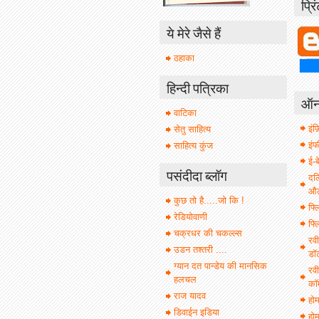
प्रि
ये मेरे जैसे हैं
ठहाका
हिन्दी पत्रिका
ऑनल
वाटिका
इंफ़
सेतु साहित्य
इं
साहित्य कुंज
ई-ब
पसंदीदा ब्लॉग
दल
औल 
कुछ तो है.....जो कि !
फ्ल
रेडियोवाणी
फ्ल
चक्रधर की चकल्ल्स
रवी
उडन तश्तरी ....
डॉ
ग्यान दत पान्डेय की मानसिक
रवी
हलचल
कॉ
राज यादव
हो
डिवाईन इडिया
होम