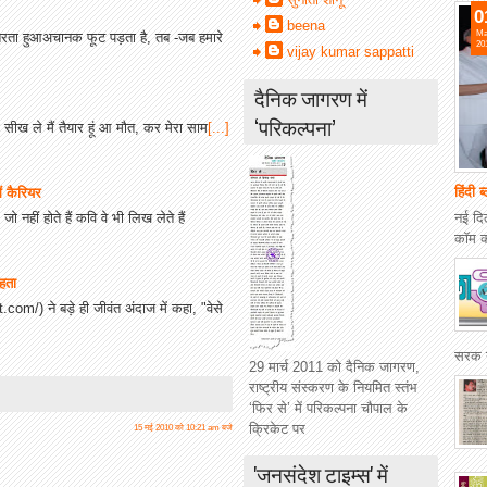
0
beena
Ma
े तैरता हुआअचानक फूट पड़ता है, तब -जब हमारे
20
vijay kumar sappatti
दैनिक जागरण में
‘परिकल्पना’
सीख ले मैं तैयार हूं आ मौत, कर मेरा साम
[...]
हिंदी 
ं कैरियर
नई दिल
नहीं होते हैं कवि वे भी लिख लेते हैं
कॉम की
ेहता
com/) ने बड़े ही जीवंत अंदाज में कहा, "वेसे
सरक ग
29 मार्च 2011 को दैनिक जागरण,
राष्ट्रीय संस्करण के नियमित स्तंभ
‘फिर से’ में परिकल्पना चौपाल के
क्रिकेट पर
15 मई 2010 को 10:21 am बजे
'जनसंदेश टाइम्स' में