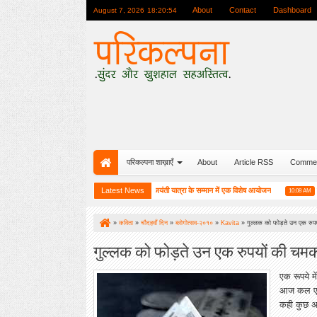
About
Contact
Dashboard
August 7, 2026
18:20:56
परिकल्पना शाख़ाएँ
About
Article RSS
Comme
बाकू (अजरबैजान) में परिकल्पना की रजत जयंती यात्रा के सम्मान में एक विशेष आयोजन
Latest News
हाईकु गंग
34 AM
10:08 AM
»
कविता
»
चौदहवाँ दिन
»
ब्लोगोत्सव-२०१०
»
Kavita
»
गुल्लक को फोड़ते उन एक रुपय
गुल्लक को फोड़ते उन एक रुपयों की चमक 
एक रूपये में
आज कल एक रु
कही कुछ अ