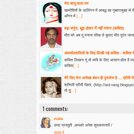
मेरा बाजू वाला घर
खामोशियों के आलिंगन में आबद्ध वह गुब्बारासुबह स
आँगन में
[...]
बड़ा बनूंगा, बूढ़ा होकर मैं नहीं मरूंगा (कविता)
मौत को अब तू मनाना सीख ले बुलाए मौत तुरंत जाना 
अंतर्जालवासियों के लिए लिखी गई कविता - कविता मे
कविता लिखना यूं तो कवि के लिए आसान होता है पर जो 
कविता
[...]
मेरे लिए मेरा अनोखा बंधन ही पुनर्जन्म है ... प्रीती म
श्रीमती प्रीती मेहता, (http://ant-rang.blogspot.
तो पु
[...]
1 comments:
mala
उम्दा प्रस्तुती ,आपको अनेक शुभकामनायें /
जवाब दें