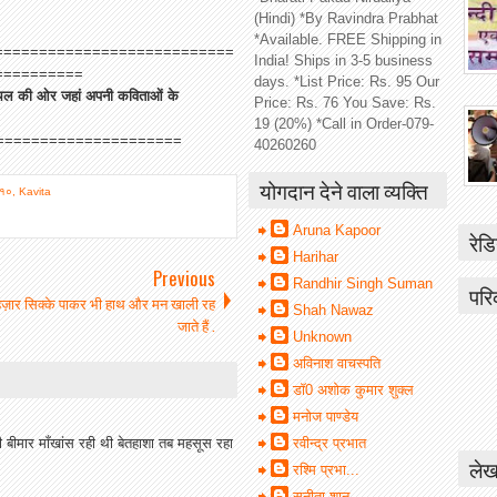
(Hindi) *By Ravindra Prabhat
*Available. FREE Shipping in
===========================
India! Ships in 3-5 business
==========
days. *List Price: Rs. 95 Our
म स्थल की ओर जहां अपनी कविताओं के
Price: Rs. 76 You Save: Rs.
19 (20%) *Call in Order-079-
=====================
40260260
योगदान देने वाला व्यक्ति
०१०
,
Kavita
Aruna Kapoor
रेडि
Harihar
Previous
Randhir Singh Suman
परि
 हज़ार सिक्के पाकर भी हाथ और मन खाली रह
Shah Nawaz
जाते हैं .
Unknown
अविनाश वाचस्पति
डॉ0 अशोक कुमार शुक्ल
मनोज पाण्डेय
ी बीमार माँखांस रही थी बेतहाशा तब महसूस रहा
रवीन्द्र प्रभात
लेख
रश्मि प्रभा...
सुनीता शानू