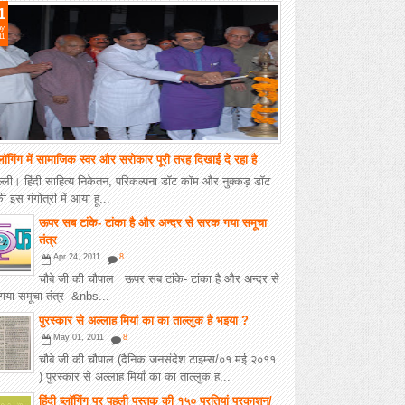
1
y
11
ब्‍लॉगिंग में सामाजिक स्‍वर और सरोकार पूरी तरह दिखाई दे रहा है
्‍ली। हिंदी साहित्‍य निकेतन, परिकल्‍पना डॉट कॉम और नुक्‍कड़ डॉट
 इस गंगोत्री में आया हू...
ऊपर सब टांके- टांका है और अन्दर से सरक गया समूचा
तंत्र
Apr 24, 2011
8
चौबे जी की चौपाल ऊपर सब टांके- टांका है और अन्दर से
या समूचा तंत्र &nbs...
पुरस्‍कार से अल्‍लाह मियां का का ताल्‍लुक है भइया ?
May 01, 2011
8
चौबे जी की चौपाल (दैनिक जनसंदेश टाइम्स/०१ मई २०११
) पुरस्कार से अल्लाह मियाँ का का ताल्लुक ह...
हिंदी ब्‍लॉगिंग पर पहली पुस्‍तक की १५० प्रतियां प्रकाशन/