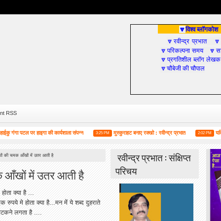
विश्व ब्लॉगकोश
🔽
रवीन्द्र प्रभात
🔽

परिकल्पना समय
सा
🔽
🔽
प्रगतिशील ब्लॉग लेखक
🔽
चौबेजी की चौपाल
🔽
nt RSS
ा पटल पर हाइगा की कार्यशाला संपन्न
मुस्कुराहट बनाए रक्खो : रवीन्द्र प्रभात
यदि आप सोश
3:25 PM
2:02 PM
रवीन्द्र प्रभात : संक्षिप्त
ों की चमक आँखों में उतर आती है
परिचय
आँखों में उतर आती है
 होता क्या है ...
पये मे होता क्या है...मन में ये शब्द दुहराते
टकने लगता है ....